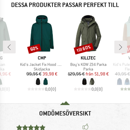
DESSA PRODUKTER PASSAR PERFEKT TILL
till 60%
til
60%
Rabatt
Rabatt
Raba
MÄRKE
VARUMÄRKE
VARUMÄRKE
AG
CMP
KILLTEC
er
Produkter
Produkter
Produkter
kan
Kid's Jacket Fix Hood 34W3994
Boy's KOW 234 Parka
Kid's Pulex 
tgrupp
Produktgrupp
Produktgrupp
Pr
cka
Skidjacka
Parka
Fl
is
ducerat pris
Pris
Reducerat pris
Pris
Reducerat pris
9,96 €
99,95 €
39,98 €
129,95 €
från
51,98 €
49,95 €
0,0
(
0
)
0,0
(
0
)
0,0
(
0
)
OMDÖMESÖVERSIKT