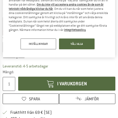
använder vår webbplats. Genom att klicka på ”välj alla” samtycker du till att vi
Information om fraktkostnader. Öppnas i en inforuta
plus fraktkostnader
handlar på det sättet.
Om du inte vill acceptera andra cookies än de som är
tekniskt nödvändiga klickar du här
. Om du vill kan du när som helst justera
dina cookieinställningar genom att klicka på ”inställningar” och välja enskilda
Färg:
Navy Blue
kategorier. Ditt samtycke är frivilligt och krävs inte för att använda denna
webbplats. Du kan när som helst återta ditt samtycke under
”Cookieinställningar” längst ner på webbplatsen eller ge ditt samtycke första
gången. Närmare information hittar du i vår
integritetspolicy
.
60%
60%
60%
Välj en storlek:
INSTÄLLNINGAR
VÄLJ ALLA
EU
104
EU
116
EU
128
EU
140
EU
152
EU
164
Storleksguide
Länken öppnas i en inforuta och innehåller 
Leveranstid: 4-5 arbetsdagar
Mängd:
I VARUKORGEN
SPARA
JÄMFÖR
Hitta fraktinformation här! Öppnas i e
Fraktfritt från 69 € (SE)