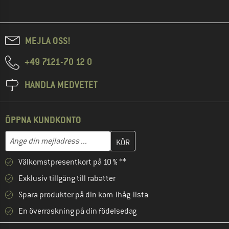
MEJLA OSS!
+49 7121-70 12 0
HANDLA MEDVETET
ÖPPNA KUNDKONTO
Skriv in din e-postadress här och skapa ditt kundkonto i nästa st
Mejladress
Välkomstpresentkort på 10 % **
Exklusiv tillgång till rabatter
Spara produkter på din kom-ihåg-lista
En överraskning på din födelsedag