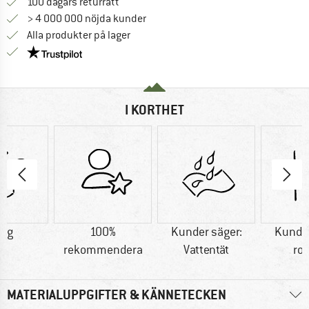
Gå till returpolicyn här Öppnas i en infor
100 dagars returrätt
> 4 000 000 nöjda kunder
Alla produkter på lager
Trust Pilot-garanti - hitta all information här!
I KORTHET
5 g
100%
Kunder säger:
Kunder
rekommendera
Vattentät
ro
MATERIALUPPGIFTER & KÄNNETECKEN