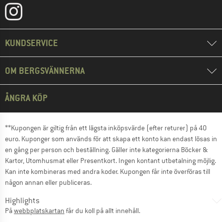
KUNDSERVICE
OM BERGSVÄNNERNA
ÅNGRA KÖP
**Kupongen är giltig från ett lägsta inköpsvärde (efter returer) på 40
euro. Kuponger som används för att skapa ett konto kan endast lösas in
en gång per person och beställning. Gäller inte kategorierna Böcker &
Kartor, Utomhusmat eller Presentkort. Ingen kontant utbetalning möjlig.
Kan inte kombineras med andra koder. Kupongen får inte överföras till
någon annan eller publiceras.
Highlights
På
webbplatskartan
får du koll på allt innehåll.