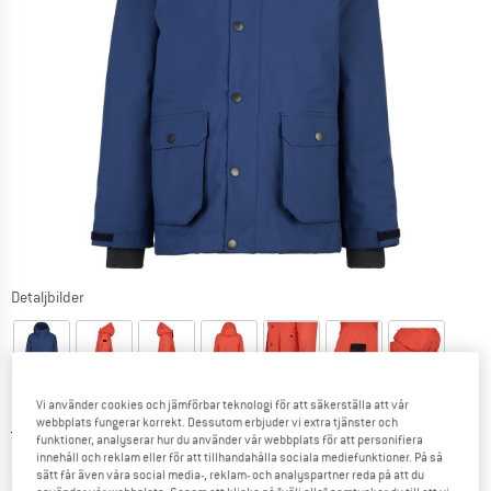
Detaljbilder
Vi använder cookies och jämförbar teknologi för att säkerställa att vår
webbplats fungerar korrekt. Dessutom erbjuder vi extra tjänster och
Ursprungligt pris :
Pris:
139,95
€
funktioner, analyserar hur du använder vår webbplats för att personifiera
55,98
€
innehåll och reklam eller för att tillhandahålla sociala mediefunktioner. På så
inkl. moms
sätt får även våra social media-, reklam- och analyspartner reda på att du
~
KR
612,73