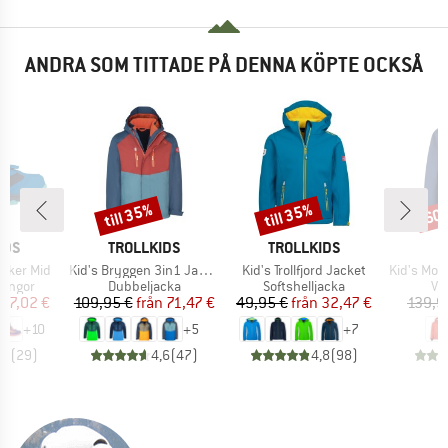
ANDRA SOM TITTADE PÅ DENNA KÖPTE OCKSÅ
till 35%
till 35%
60
Rabatt
Rabatt
Raba
RKE
VARUMÄRKE
VARUMÄRKE
IDS
TROLLKIDS
TROLLKIDS
Produkter
Produkter
Produkter
 Hiker Mid
Kid's Bryggen 3in1 Jacket
Kid's Trollfjord Jacket
Kid's MountainWool M
upp
Produktgrupp
Produktgrupp
Pr
kängor
Dubbeljacka
Softshelljacka
Vi
is
ducerat pris
Pris
Reducerat pris
Pris
Reducerat pris
37,02 €
109,95 €
från
71,47 €
49,95 €
från
32,47 €
139,9
+
10
+
5
+
7
,3
(
29
)
4,6
(
47
)
4,8
(
98
)