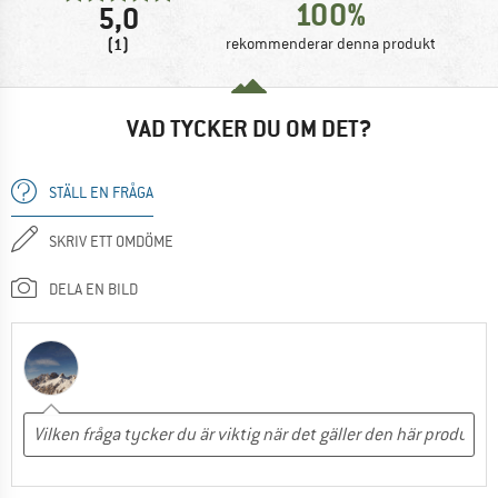
100%
5,0
(1)
rekommenderar denna produkt
VAD TYCKER DU OM DET?
STÄLL EN FRÅGA
SKRIV ETT OMDÖME
DELA EN BILD