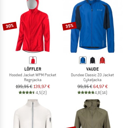
30%
35%
LÖFFLER
VAUDE
Hooded Jacket WPM Pocket
Dundee Classic ZO Jacket
Regnjacka
Cykeljacka
199,95 €
139,97 €
99,95 €
64,97 €
4,5
(2)
4,8
(14)