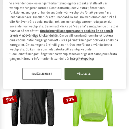
Vi använder cookies och jämförbar teknologi för att säkerställa att vår
webbplats fungerar korrekt. Dessutom erbjuder vi extra tjänster och
funktioner, analyserar hur du använder vår webbplats för att personifiera
innehåll och reklam eller för att tillhandahålla sociala mediefunktioner. På så
sätt får även våra social media-, reklam- och analyspartner reda på att du
använder vår webbplats. Genom att klicka på ”välj alla” samtycker du till att vi
handlar på det sättet.
Om du inte vill acceptera andra cookies än de som är
tekniskt nödvändiga klickar du här
. Om du vill kan du när som helst justera
dina cookieinställningar genom att klicka på ”inställningar” och välja enskilda
kategorier. Ditt samtycke är frivilligt och krävs inte för att använda denna
webbplats. Du kan när som helst återta ditt samtycke under
”Cookieinställningar” längst ner på webbplatsen eller ge ditt samtycke första
gången. Närmare information hittar du i vår
integritetspolicy
.
Our summer sale enters its next
phase
INSTÄLLNINGAR
VÄLJ ALLA
NOW UP TO 50% OFF
TO THE SALE
50%
10%