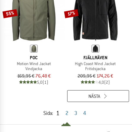
55%
17%
POC
FJÄLLRÄVEN
Motion Wind Jacket
High Coast Wind Jacket
Vindjacka
Fritidsjacka
169,95 €
76,48 €
209,95 €
174,26 €
5,0
(1)
4,0
(2)
NÄSTA
1
Sida:
2
3
4