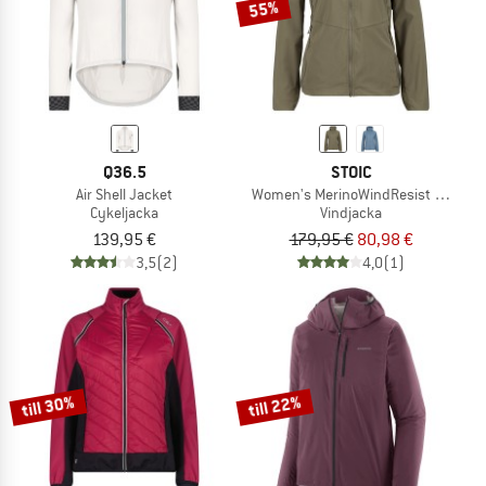
55%
Q36.5
STOIC
Air Shell Jacket
Women's MerinoWindResist NyhemSt
Cykeljacka
Vindjacka
139,95 €
179,95 €
80,98 €
3,5
(2)
4,0
(1)
till 30%
till 22%