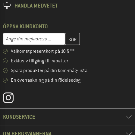
HANDLA MEDVETET
ÖPPNA KUNDKONTO
Skriv in din e-postadress här och skapa ditt kundkonto i nästa st
Mejladress
Välkomstpresentkort på 10 % **
Exklusiv tillgång till rabatter
Spara produkter på din kom-ihåg-lista
En överraskning på din födelsedag
KUNDSERVICE
OM BERGSVÄNNERNA