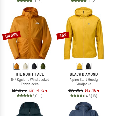
5,0
(1)
5,0
(2)
till 35%
25%
THE NORTH FACE
BLACK DIAMOND
TNF Cyclone Wind Jacket
Alpine Start Hoody
Fritidsjacka
Vindjacka
114,95 €
från 74,72 €
189,95 €
142,46 €
5,0
(1)
4,5
(13)