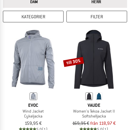
SVARET
SVARET
DAM
HERR
KATEGORIER
FILTER
till 30%
EVOC
VAUDE
Wind Jacket
Women's Tekoa Jacket II
Cykeljacka
Softshelljacka
159,95 €
169,95 €
från 118,97 €
5,0
(1)
5,0
(1)