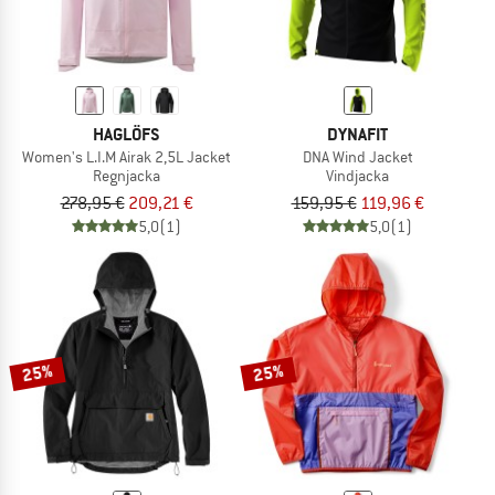
HAGLÖFS
DYNAFIT
Women's L.I.M Airak 2,5L Jacket
DNA Wind Jacket
Regnjacka
Vindjacka
278,95 €
209,21 €
159,95 €
119,96 €
5,0
(1)
5,0
(1)
25%
25%