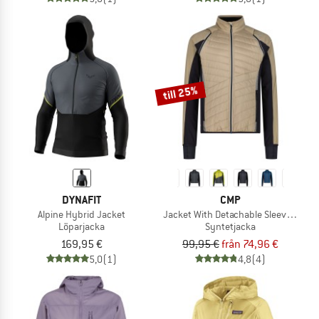
till 25%
DYNAFIT
CMP
Alpine Hybrid Jacket
Jacket With Detachable Sleeves Light
Löparjacka
Syntetjacka
169,95 €
99,95 €
från 74,96 €
5,0
(1)
4,8
(4)