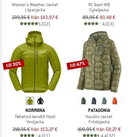
Women's Weather Jacket
RC Team WB
Löparjacka
Cykeljacka
239,95 €
från 143,97 €
89,95 €
40,48 €
5,0
(2)
4,0
(3)
till 30%
till 47%
NORRØNA
PATAGONIA
Falketind Aero60 Hood
Houdini Jacket
Vindjacka
Fritidsjacka
218,95 €
från 153,27 €
109,95 €
från 58,27 €
4,0
(1)
4,4
(32)