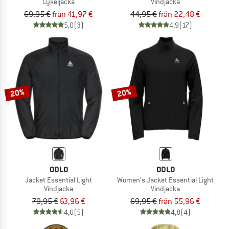
Cykeljacka
Vindjacka
69,95 €
från 41,97 €
44,95 €
från 22,48 €
5,0
(3)
4,9
(17)
20%
20%
ODLO
ODLO
Jacket Essential Light
Women's Jacket Essential Light
Vindjacka
Vindjacka
79,95 €
63,96 €
69,95 €
från 55,96 €
4,6
(5)
4,8
(4)