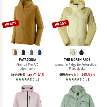
till 47%
till 25%
PATAGONIA
THE NORTH FACE
Airshed Pro P/O
Women's Ridgelite Futurefleece Win
Löparjacka
Fleecejacka
139,95 €
från 74,17 €
199,95 €
från 149,96 €
5,0
(1)
5,0
(1)