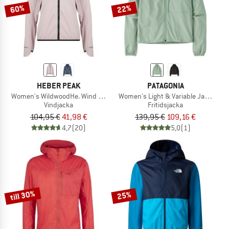
60%
22%
HEBER PEAK
PATAGONIA
Women's WildwoodHe. Wind Jacket
Women's Light & Variable Jacket
Vindjacka
Fritidsjacka
104,95 €
41,98 €
139,95 €
109,16 €
4,7
(20)
5,0
(1)
till 30%
25%