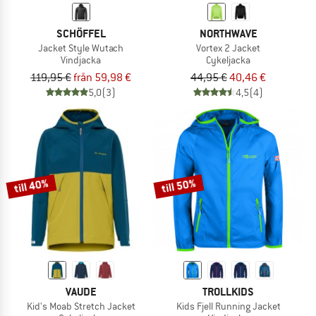
SCHÖFFEL
NORTHWAVE
Jacket Style Wutach
Vortex 2 Jacket
Vindjacka
Cykeljacka
119,95 €
från 59,98 €
44,95 €
40,46 €
5,0
(3)
4,5
(4)
till 40%
till 50%
VAUDE
TROLLKIDS
Kid's Moab Stretch Jacket
Kids Fjell Running Jacket