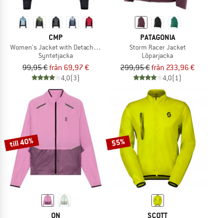
CMP
PATAGONIA
Women's Jacket with Detachable Sleeves
Storm Racer Jacket
Syntetjacka
Löparjacka
99,95 €
från 69,97 €
299,95 €
från 233,96 €
4,0
(3)
4,0
(1)
till 40%
55%
ON
SCOTT