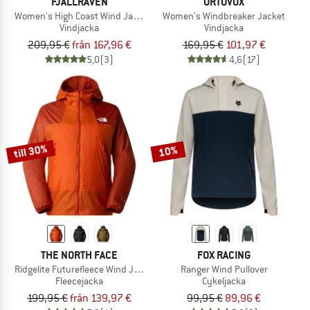
FJÄLLRÄVEN
ORTOVOX
Women's High Coast Wind Jacket
Women's Windbreaker Jacket
Vindjacka
Vindjacka
209,95 €
från 167,96 €
169,95 €
101,97 €
5,0
(3)
4,6
(17)
till 30%
10%
THE NORTH FACE
FOX RACING
Ridgelite Futurefleece Wind Jacket
Ranger Wind Pullover
Fleecejacka
Cykeljacka
199,95 €
från 139,97 €
99,95 €
89,96 €