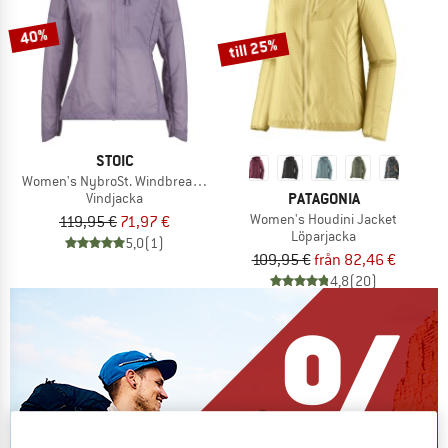
40%
till 25%
STOIC
Women's NybroSt. Windbreaker with Hood
PATAGONIA
Vindjacka
Women's Houdini Jacket
119,95 €
71,97 €
Löparjacka
5,0
(1)
109,95 €
från 82,46 €
4,8
(20)