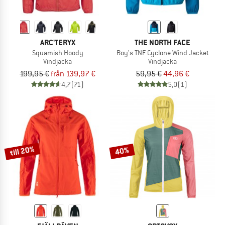
ARC'TERYX
THE NORTH FACE
Squamish Hoody
Boy's TNF Cyclone Wind Jacket
Vindjacka
Vindjacka
199,95 €
från 139,97 €
59,95 €
44,96 €
4,7
(71)
5,0
(1)
till 20%
40%