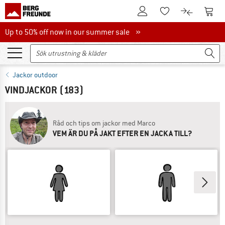
Till kundkontot
Till 
Till minneslistan.
Till produk
Up to 50% off now in our summer sale
Up to 50% off now in our summer sale »
Jackor outdoor
VINDJACKOR
(183)
Råd och tips om jackor med Marco
VEM ÄR DU PÅ JAKT EFTER EN JACKA TILL?