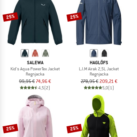
25%
25%
SALEWA
HAGLÖFS
Kid's Aqua PowerTex Jacket
L.I.M Airak 2,5L Jacket
Regnjacka
Regnjacka
99,95 €
74,96 €
278,95 €
209,21 €
4,5
(2)
5,0
(1)
25%
25%