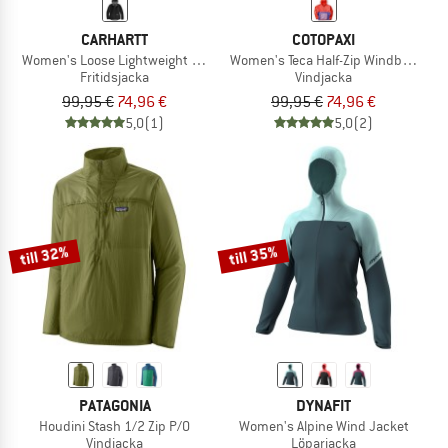
CARHARTT
COTOPAXI
Women's Loose Lightweight Anorak
Women's Teca Half-Zip Windbreaker
Fritidsjacka
Vindjacka
99,95 €
74,96 €
99,95 €
74,96 €
5,0
(1)
5,0
(2)
till 32%
till 35%
PATAGONIA
DYNAFIT
Houdini Stash 1/2 Zip P/O
Women's Alpine Wind Jacket
Vindjacka
Löparjacka