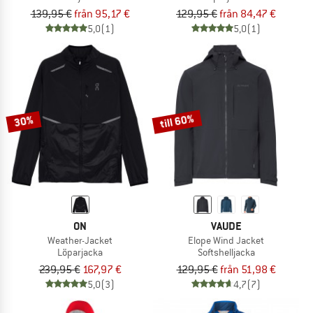
139,95 €
från 95,17 €
129,95 €
från 84,47 €
5,0
(1)
5,0
(1)
till 60%
30%
ON
VAUDE
Weather-Jacket
Elope Wind Jacket
Löparjacka
Softshelljacka
239,95 €
167,97 €
129,95 €
från 51,98 €
5,0
(3)
4,7
(7)