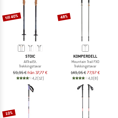
TO THE SALE
till 40%
48%
STOIC
KOMPERDELL
AllTrailSt.
Mountain Trail FXO
Trekkingstavar
Trekkingstavar
59,95 €
från 37,77 €
149,95 €
77,97 €
4,2
(12)
4,0
(8)
10%