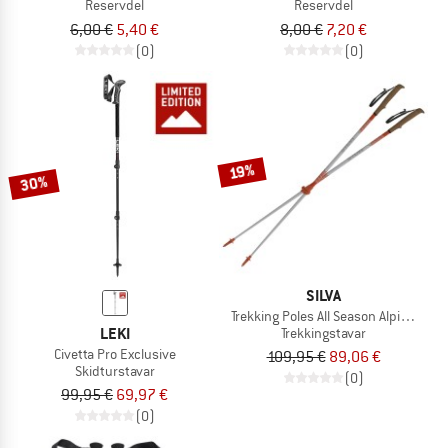
Reservdel
Reservdel
6,00 €
5,40 €
8,00 €
7,20 €
(0)
(0)
19%
30%
SILVA
Trekking Poles All Season Alpine Alu T
LEKI
Trekkingstavar
Civetta Pro Exclusive
109,95 €
89,06 €
Skidturstavar
(0)
99,95 €
69,97 €
(0)