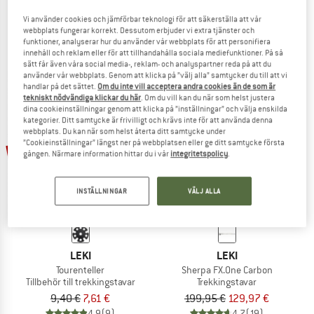
Big Mountain Binding Basket
Big Mountain Basket
Vi använder cookies och jämförbar teknologi för att säkerställa att vår
Tillbehör till trekkingstavar
Tillbehör till trekkingstavar
webbplats fungerar korrekt. Dessutom erbjuder vi extra tjänster och
11,95 €
från 8,96 €
9,95 €
8,06 €
funktioner, analyserar hur du använder vår webbplats för att personifiera
innehåll och reklam eller för att tillhandahålla sociala mediefunktioner. På så
5,0
(3)
4,9
(34)
sätt får även våra social media-, reklam- och analyspartner reda på att du
använder vår webbplats. Genom att klicka på ”välj alla” samtycker du till att vi
handlar på det sättet.
Om du inte vill acceptera andra cookies än de som är
tekniskt nödvändiga klickar du här
. Om du vill kan du när som helst justera
dina cookieinställningar genom att klicka på ”inställningar” och välja enskilda
kategorier. Ditt samtycke är frivilligt och krävs inte för att använda denna
webbplats. Du kan när som helst återta ditt samtycke under
”Cookieinställningar” längst ner på webbplatsen eller ge ditt samtycke första
35%
19%
gången. Närmare information hittar du i vår
integritetspolicy
.
INSTÄLLNINGAR
VÄLJ ALLA
LEKI
LEKI
Tourenteller
Sherpa FX.One Carbon
Tillbehör till trekkingstavar
Trekkingstavar
9,40 €
7,61 €
199,95 €
129,97 €
4,9
(9)
4,7
(19)