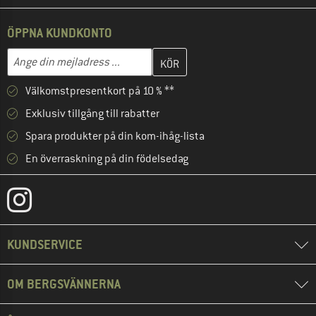
ÖPPNA KUNDKONTO
Skriv in din e-postadress här och skapa ditt kundkonto i nästa st
Mejladress
Välkomstpresentkort på 10 % **
Exklusiv tillgång till rabatter
Spara produkter på din kom-ihåg-lista
En överraskning på din födelsedag
KUNDSERVICE
OM BERGSVÄNNERNA