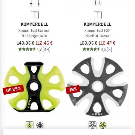
KOMPERDELL
KOMPERDELL
Speed Trail Carbon
Speed Trail FXP
Trekkingstavar
Skidturstavar
149,95 €
112,46 €
169,95 €
110,47 €
4,7
(49)
4,5
(2)
till 25%
19%
LEKI
LEKI