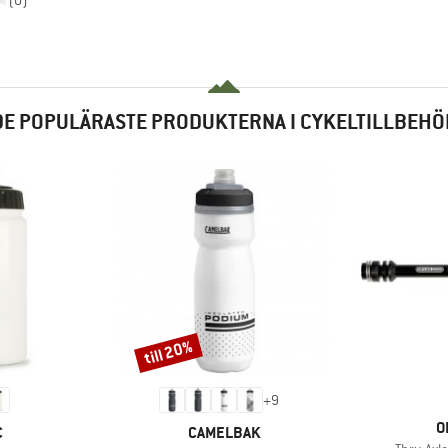
(0)
DE POPULÄRASTE PRODUKTERNA I CYKELTILLBEHÖ
till 20%
Rabatt
+
9
V
O
MÄRKE
VARUMÄRKE
C
CAMELBAK