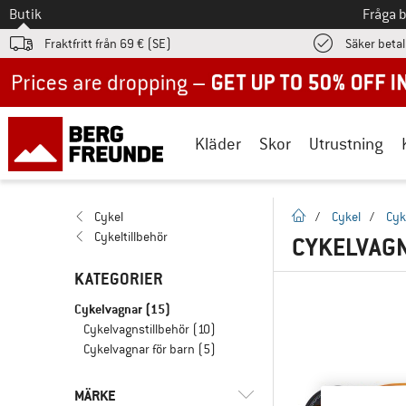
Till
Butik
Fråga 
Fraktfritt från 69 € (SE)
Säker beta
Up to 50% off now in our summer sale
Kläder
Skor
Utrustning
Hemsida
Cykel
/
Cykel
/
Cyk
Cykeltillbehör
CYKELVAG
KATEGORIER
Cykelvagnar
(15)
Cykelvagnstillbehör
(10)
Cykelvagnar för barn
(5)
MÄRKE