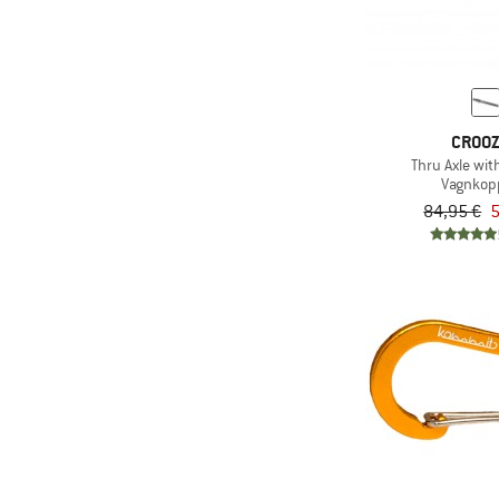
CROO
Thru Axle wit
Vagnkop
84,95 €
5