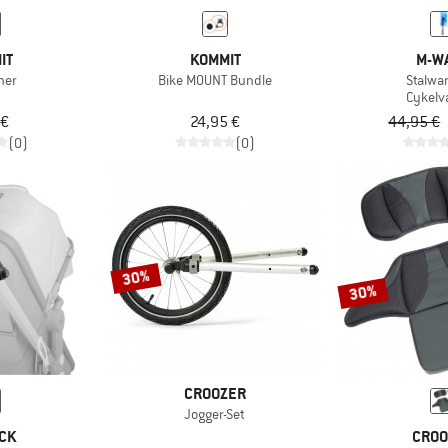
IT
KOMMIT
M-W
ner
Bike MOUNT Bundle
Stalwar
Cykelv
 €
24,95 €
44,95 €
(0)
(0)
30%
30%
CROOZER
Jogger-Set
CK
CROO