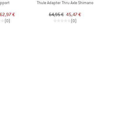
upport
Thule Adapter Thru Axle Shimano
62,97 €
64,95 €
45,47 €
(0)
(0)