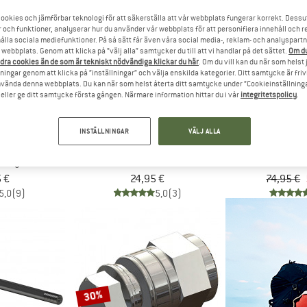
ookies och jämförbar teknologi för att säkerställa att vår webbplats fungerar korrekt. Dessu
r och funktioner, analyserar hur du använder vår webbplats för att personifiera innehåll och re
30%
hålla sociala mediefunktioner. På så sätt får även våra social media-, reklam- och analyspartn
webbplats. Genom att klicka på ”välj alla” samtycker du till att vi handlar på det sättet.
Om du
dra cookies än de som är tekniskt nödvändiga klickar du här
. Om du vill kan du när som helst
ningar genom att klicka på ”inställningar” och välja enskilda kategorier. Ditt samtycke är friv
använda denna webbplats. Du kan när som helst återta ditt samtycke under ”Cookieinställninga
ller ge ditt samtycke första gången. Närmare information hittar du i vår
integritetspolicy
.
INSTÄLLNINGAR
VÄLJ ALLA
IT
KOMMIT
CROO
g System
Bike Bungee
Thru Axle
ör cykel
 €
24,95 €
74,95 €
5,0
(9)
5,0
(3)
30%