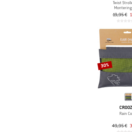
Twist Strol
Montering
19,95 €
1
30%
CROO
Rain C
49,95 €
3