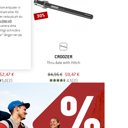
tom erbjuder vi
klam eller för
30%
er reda på att du
 inte vill
 justera dina
illigt och krävs
r” längst ner på
ZER
CROOZER
 Adapter
Thru Axle with Hitch
52,47 €
84,95 €
59,47 €
5,0
(2)
4,5
(2)