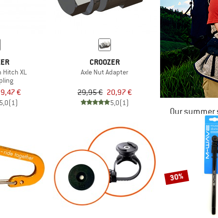
ZER
CROOZER
h Hitch XL
Axle Nut Adapter
pling
9,47 €
29,95 €
20,97 €
5,0
(1)
5,0
(1)
Our summer s
30%