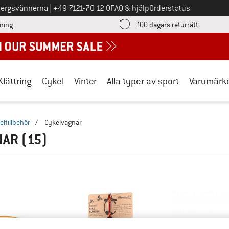
Ring oss på
bergsvännerna
|
+49 7121-70 12 0
FAQ & hjälp
Orderstatus
Hitta betalningsinformationen här! Öppnas i en inforuta
Gå till re
lning
100 dagars returrätt
Klättring
Cykel
Vinter
Alla typer av sport
Varumärk
eltillbehör
/
Cykelvagnar
NAR
(15)