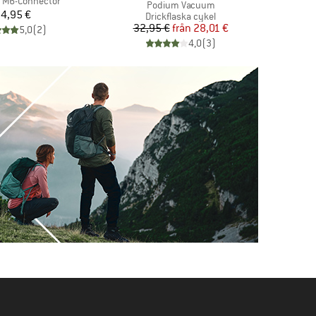
r
e M6-Connector
Produkter
Podium Vacuum
Pris
4,95 €
Produktgrupp
Drickflaska cykel
Pris
Reducerat pris
32,95 €
från
28,01 €
5,0
(
2
)
4,0
(
3
)