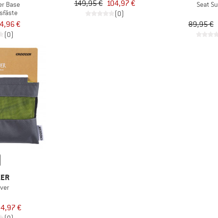
149,95 €
104,97 €
ler Base
Seat S
sfäste
(0)
4,96 €
89,95 €
(0)
ZER
over
4,97 €