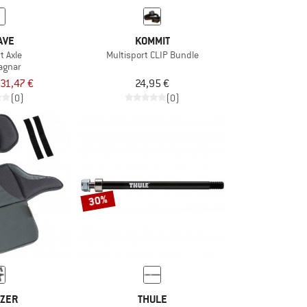
AVE
KOMMIT
t Axle
Multisport CLIP Bundle
agnar
31,47 €
24,95 €
(0)
(0)
30%
ZER
THULE