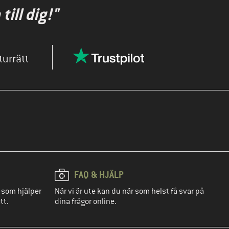
ill dig!"
turrätt
FAQ & HJÄLP
 som hjälper
När vi är ute kan du när som helst få svar på
tt.
dina frågor online.