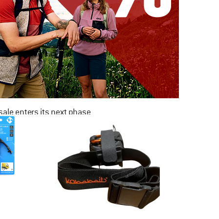
ale enters its next phase
NOW UP TO 50% OFF
TO THE SALE