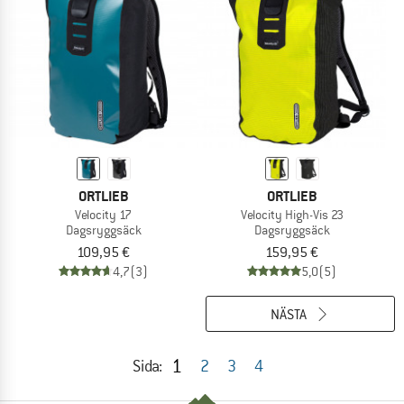
ORTLIEB
ORTLIEB
Velocity 17
Velocity High-Vis 23
Dagsryggsäck
Dagsryggsäck
109,95 €
159,95 €
4,7
(3)
5,0
(5)
NÄSTA
1
Sida:
2
3
4