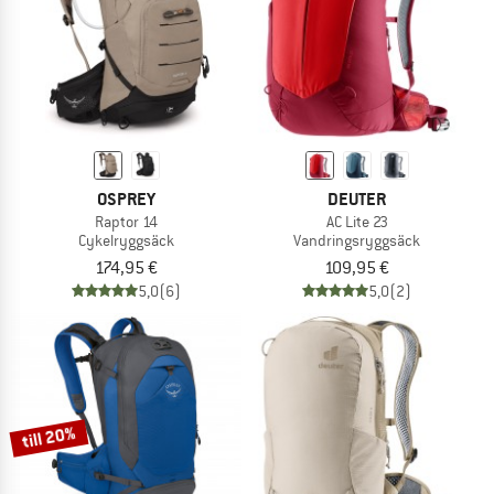
OSPREY
DEUTER
Raptor 14
AC Lite 23
Cykelryggsäck
Vandringsryggsäck
174,95 €
109,95 €
5,0
(6)
5,0
(2)
till 20%