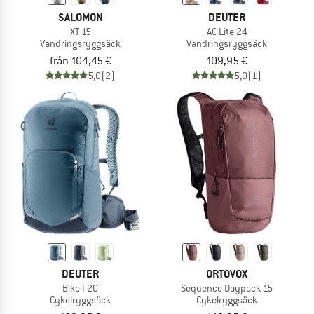
SALOMON
DEUTER
XT 15
AC Lite 24
Vandringsryggsäck
Vandringsryggsäck
från 104,45 €
109,95 €
5,0
(2)
5,0
(1)
DEUTER
ORTOVOX
Bike I 20
Sequence Daypack 15
Cykelryggsäck
Cykelryggsäck