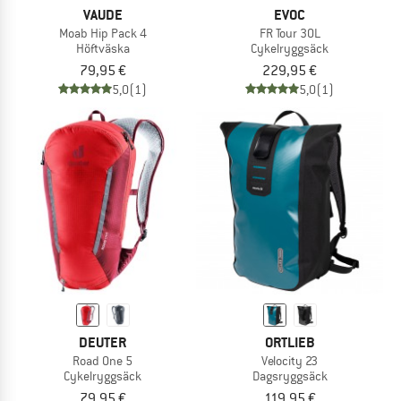
VAUDE
EVOC
Moab Hip Pack 4
FR Tour 30L
Höftväska
Cykelryggsäck
79,95 €
229,95 €
5,0
(1)
5,0
(1)
DEUTER
ORTLIEB
Road One 5
Velocity 23
Cykelryggsäck
Dagsryggsäck
79,95 €
119,95 €