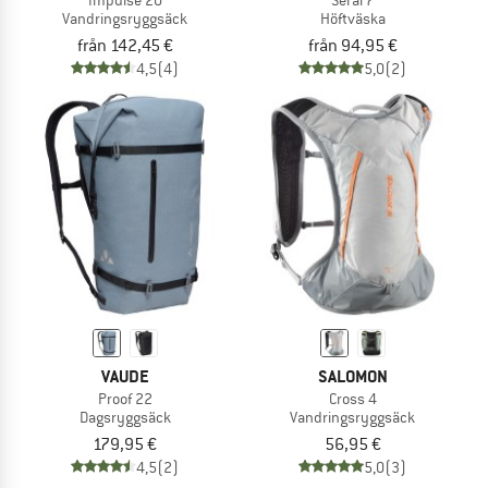
Vandringsryggsäck
Höftväska
från 142,45 €
från 94,95 €
4,5
(4)
5,0
(2)
VAUDE
SALOMON
Proof 22
Cross 4
Dagsryggsäck
Vandringsryggsäck
179,95 €
56,95 €
4,5
(2)
5,0
(3)