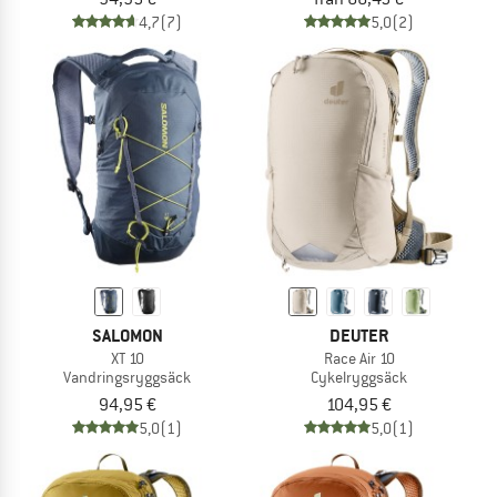
4,7
(7)
5,0
(2)
SALOMON
DEUTER
XT 10
Race Air 10
Vandringsryggsäck
Cykelryggsäck
94,95 €
104,95 €
5,0
(1)
5,0
(1)