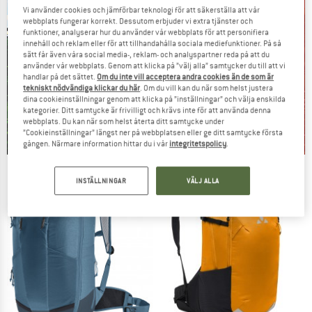
Vi använder cookies och jämförbar teknologi för att säkerställa att vår
webbplats fungerar korrekt. Dessutom erbjuder vi extra tjänster och
funktioner, analyserar hur du använder vår webbplats för att personifiera
innehåll och reklam eller för att tillhandahålla sociala mediefunktioner. På så
sätt får även våra social media-, reklam- och analyspartner reda på att du
använder vår webbplats. Genom att klicka på ”välj alla” samtycker du till att vi
handlar på det sättet.
Om du inte vill acceptera andra cookies än de som är
tekniskt nödvändiga klickar du här
. Om du vill kan du när som helst justera
dina cookieinställningar genom att klicka på ”inställningar” och välja enskilda
kategorier. Ditt samtycke är frivilligt och krävs inte för att använda denna
webbplats. Du kan när som helst återta ditt samtycke under
”Cookieinställningar” längst ner på webbplatsen eller ge ditt samtycke första
gången. Närmare information hittar du i vår
integritetspolicy
.
Our summer sale enters its next
INSTÄLLNINGAR
VÄLJ ALLA
phase
NOW UP TO 50% OFF
TO THE SALE