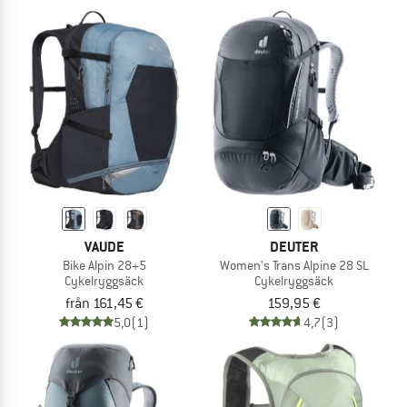
VAUDE
DEUTER
Bike Alpin 28+5
Women's Trans Alpine 28 SL
Cykelryggsäck
Cykelryggsäck
från 161,45 €
159,95 €
5,0
(1)
4,7
(3)