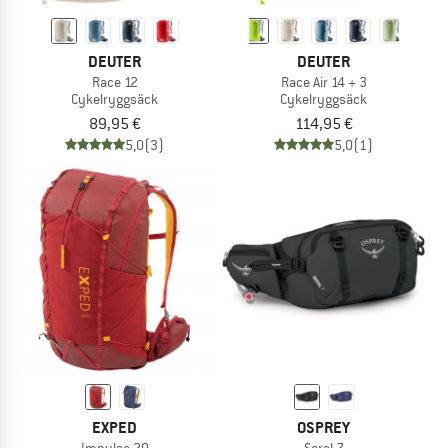
DEUTER
DEUTER
Race 12
Race Air 14 + 3
Cykelryggsäck
Cykelryggsäck
89,95 €
114,95 €
5,0
(3)
5,0
(1)
EXPED
OSPREY
Impulse 20
Seral 7