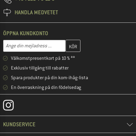
HANDLA MEDVETET
ÖPPNA KUNDKONTO
Skriv in din e-postadress här och skapa ditt kundkonto i nästa st
Mejladress
Välkomstpresentkort på 10 % **
Exklusiv tillgång till rabatter
Spara produkter på din kom-ihåg-lista
En överraskning på din födelsedag
KUNDSERVICE