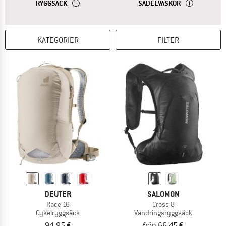
SVARET
EN RYGGSÄCK PASSAR EXTRA BRA FÖR KORTA CYKELT
SVARET
EN SADELVÄSK
RYGGSÄCK
SADELVÄSKOR
KATEGORIER
FILTER
DEUTER
SALOMON
Race 16
Cross 8
Cykelryggsäck
Vandringsryggsäck
94,95 €
från 66,45 €