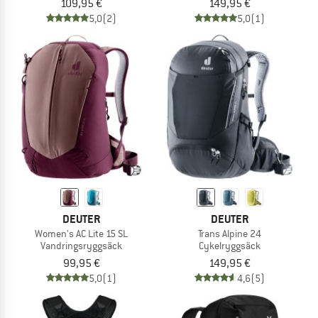
109,95 €
149,95 €
5,0
(2)
5,0
(1)
DEUTER
DEUTER
Women's AC Lite 15 SL
Trans Alpine 24
Vandringsryggsäck
Cykelryggsäck
99,95 €
149,95 €
5,0
(1)
4,6
(5)