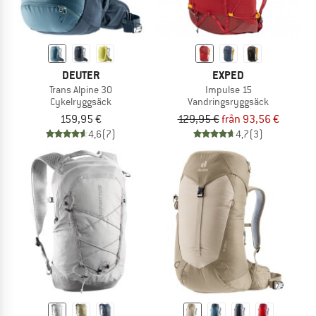
DEUTER
EXPED
Trans Alpine 30
Impulse 15
Cykelryggsäck
Vandringsryggsäck
159,95 €
129,95 €
från 93,56 €
4,6
(7)
4,7
(3)