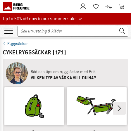
Till kundkontot
Till 
Till minneslistan.
Till produk
Up to 50% off now in our summer sale
Up to 50% off now in our summer sale »
Ryggsäckar
CYKELRYGGSÄCKAR
(171)
Råd och tips om ryggsäckar med Erik
VILKEN TYP AV VÄSKA VILL DU HA?