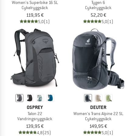
Women's Superbike 16 SL
Tygen 6
Cykelryggsäck
Cykelryggsäck
119,95 €
52,20 €
5,0
(1)
5,0
(1)
OSPREY
DEUTER
Talon 22
Women's Trans Alpine 22 SL
Vandringsryggsäck
Cykelryggsäck
139,95 €
149,95 €
4,8
(25)
5,0
(1)