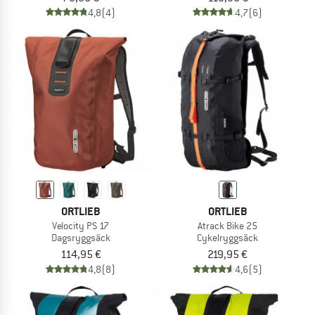
4,8
(4)
4,7
(6)
ORTLIEB
ORTLIEB
Velocity PS 17
Atrack Bike 25
Dagsryggsäck
Cykelryggsäck
114,95 €
219,95 €
4,8
(8)
4,6
(5)