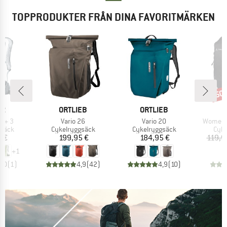
TOPPRODUKTER FRÅN DINA FAVORITMÄRKEN
50
Raba
MÄRKE
VARUMÄRKE
VARUMÄRKE
ER
ORTLIEB
ORTLIEB
Produkter
Produkter
Produkt
4 + 3
Vario 26
Vario 20
Women's
rupp
Produktgrupp
Produktgrupp
Prod
gsäck
Cykelryggsäck
Cykelryggsäck
Cyke
is
Pris
Pris
 €
199,95 €
184,95 €
119,9
+
1
5,0
(
1
)
4,9
(
42
)
4,9
(
10
)