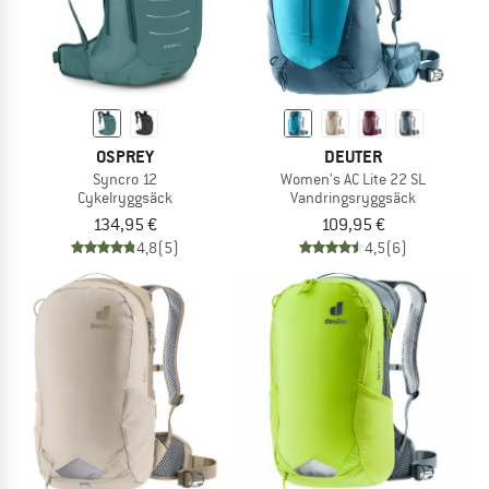
OSPREY
DEUTER
Syncro 12
Women's AC Lite 22 SL
Cykelryggsäck
Vandringsryggsäck
134,95 €
109,95 €
4,8
(5)
4,5
(6)