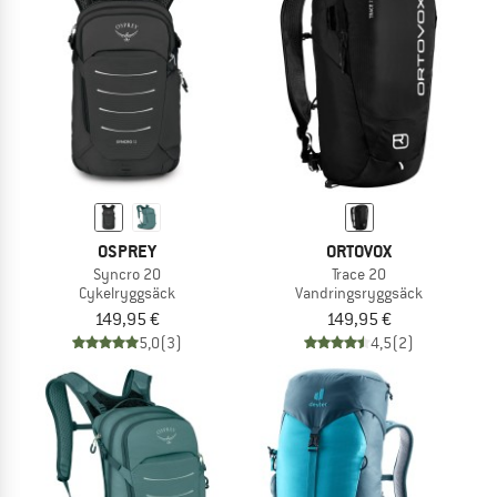
OSPREY
ORTOVOX
Syncro 20
Trace 20
Cykelryggsäck
Vandringsryggsäck
149,95 €
149,95 €
5,0
(3)
4,5
(2)