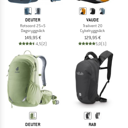
DEUTER
VAUDE
Rotsoord 25+5
Trailvent 20
Dagsryggsäck
Cykelryggsäck
149,95 €
129,95 €
4,5
(2)
5,0
(1)
DEUTER
RAB