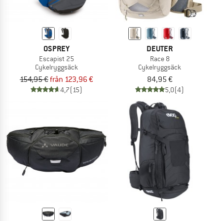
OSPREY
DEUTER
Escapist 25
Race 8
Cykelryggsäck
Cykelryggsäck
154,95 €
från 123,96 €
84,95 €
4,7
(15)
5,0
(4)