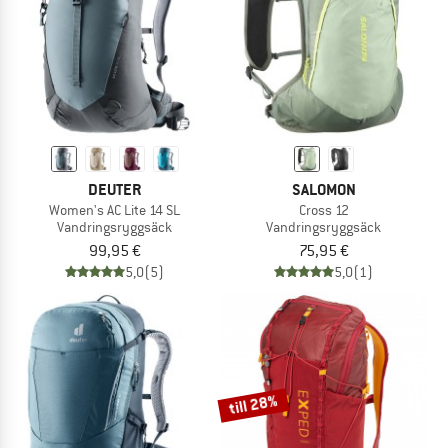
DEUTER
SALOMON
Women's AC Lite 14 SL
Cross 12
Vandringsryggsäck
Vandringsryggsäck
99,95 €
75,95 €
5,0
(5)
5,0
(1)
till 28%