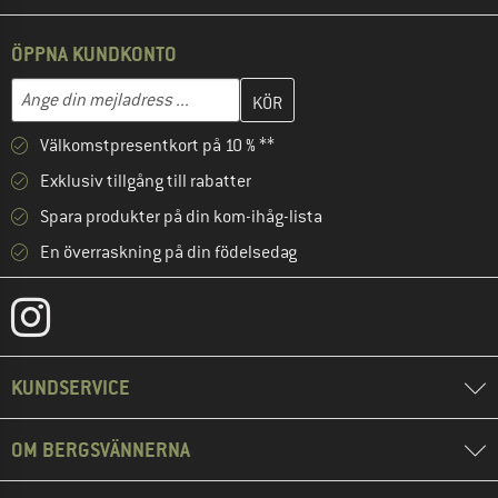
ÖPPNA KUNDKONTO
Skriv in din e-postadress här och skapa ditt kundkonto i nästa st
Mejladress
Välkomstpresentkort på 10 % **
Exklusiv tillgång till rabatter
Spara produkter på din kom-ihåg-lista
En överraskning på din födelsedag
KUNDSERVICE
OM BERGSVÄNNERNA