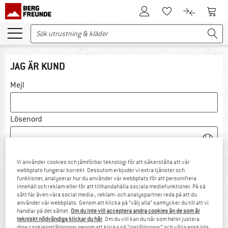
Till kundkontot
Till 
Till minneslistan.
Till produk
JAG ÄR KUND
Mejl
Lösenord
Glömt lösenordet?
Vi använder cookies och jämförbar teknologi för att säkerställa att vår
Förbli inloggad
webbplats fungerar korrekt. Dessutom erbjuder vi extra tjänster och
funktioner, analyserar hur du använder vår webbplats för att personifiera
innehåll och reklam eller för att tillhandahålla sociala mediefunktioner. På så
LOGGA IN
sätt får även våra social media-, reklam- och analyspartner reda på att du
använder vår webbplats. Genom att klicka på ”välj alla” samtycker du till att vi
handlar på det sättet.
Om du inte vill acceptera andra cookies än de som är
ÖPPNA KUNDKONTO
tekniskt nödvändiga klickar du här
. Om du vill kan du när som helst justera
dina cookieinställningar genom att klicka på ”inställningar” och välja enskilda