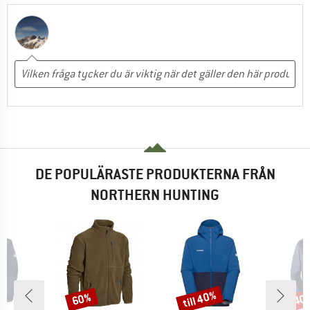
DE POPULÄRASTE PRODUKTERNA FRÅN
NORTHERN HUNTING
till 40%
60%
40
Rabatt
Rabatt
Raba