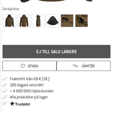
Detaljbilder
EJ TILL SALU LÄNGRE
SPARA
JÄMFÖR
Hitta fraktinformation här! Öppnas i e
Fraktfritt från 69 € (SE)
Gå till returpolicyn här Öppnas i en infor
100 dagars returrätt
> 4 000 000 nöjda kunder
Alla produkter på lager
Trust Pilot-garanti - hitta all information här!