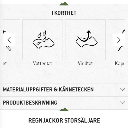
I KORTHET
tet
Vattentät
Vindtät
Kapu
MATERIALUPPGIFTER & KÄNNETECKEN
PRODUKTBESKRIVNING
REGNJACKOR STORSÄLJARE