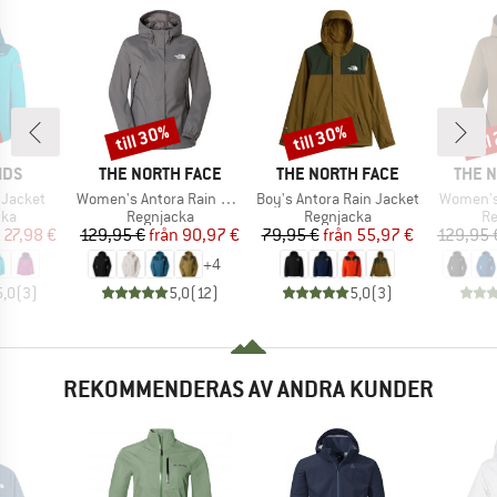
till 30%
till 30%
til
Rabatt
Rabatt
Raba
RKE
VARUMÄRKE
VARUMÄRKE
VARU
IDS
THE NORTH FACE
THE NORTH FACE
THE 
Produkter
Produkter
Produkt
 Jacket
Women's Antora Rain Jacket
Boy's Antora Rain Jacket
Women's
tgrupp
Produktgrupp
Produktgrupp
Pr
cka
Regnjacka
Regnjacka
Re
is
ducerat pris
Pris
Reducerat pris
Pris
Reducerat pris
27,98 €
129,95 €
från
90,97 €
79,95 €
från
55,97 €
129,95 
+
4
5,0
(
3
)
5,0
(
12
)
5,0
(
3
)
REKOMMENDERAS AV ANDRA KUNDER