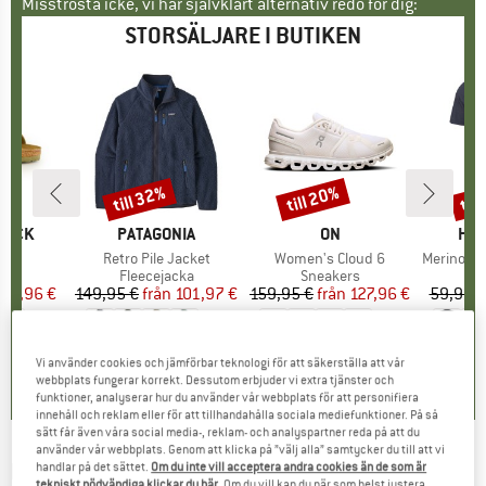
Misströsta icke, vi har självklart alternativ redo för dig:
STORSÄLJARE I BUTIKEN
till 32%
till 20%
til
Rabatt
Rabatt
Raba
KE
TOCK
VARUMÄRKE
PATAGONIA
VARUMÄRKE
ON
VA
HEB
er
 BF
Produkter
Retro Pile Jacket
Produkter
Women's Cloud 6
Produkte
MerinoMix150 Pi
tgrupp
er
Produktgrupp
Fleecejacka
Produktgrupp
Sneakers
Pr
Me
is
ducerat pris
71,96 €
149,95 €
från
Pris
Reducerat pris
101,97 €
159,95 €
från
Pris
Reducerat pris
127,96 €
59,95 €
+
6
+
1
+
9
,8
(
20
)
4,6
(
71
)
4,7
(
48
)
Vi använder cookies och jämförbar teknologi för att säkerställa att vår
webbplats fungerar korrekt. Dessutom erbjuder vi extra tjänster och
funktioner, analyserar hur du använder vår webbplats för att personifiera
innehåll och reklam eller för att tillhandahålla sociala mediefunktioner. På så
sätt får även våra social media-, reklam- och analyspartner reda på att du
använder vår webbplats. Genom att klicka på ”välj alla” samtycker du till att vi
NORTHERN HUNTING
-
Fjell Toki - Regnjacka
handlar på det sättet.
Om du inte vill acceptera andra cookies än de som är
tekniskt nödvändiga klickar du här
. Om du vill kan du när som helst justera