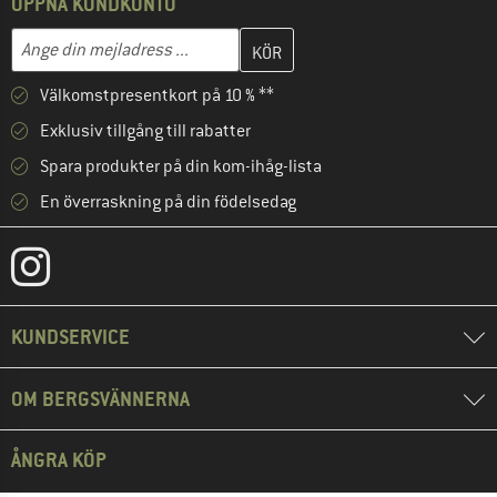
ÖPPNA KUNDKONTO
Skriv in din e-postadress här och skapa ditt kundkonto i nästa st
Mejladress
Välkomstpresentkort på 10 % **
Exklusiv tillgång till rabatter
Spara produkter på din kom-ihåg-lista
En överraskning på din födelsedag
KUNDSERVICE
OM BERGSVÄNNERNA
ÅNGRA KÖP