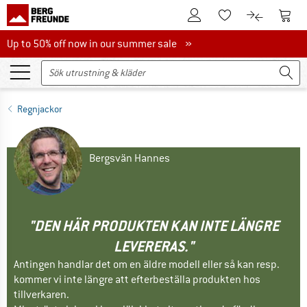
Till kundkontot
Till 
Till minneslistan.
Till produk
Up to 50% off now in our summer sale
Up to 50% off now in our summer sale »
Regnjackor
Bergsvän Hannes
"DEN HÄR PRODUKTEN KAN INTE LÄNGRE
LEVERERAS."
Antingen handlar det om en äldre modell eller så kan resp.
kommer vi inte längre att efterbeställa produkten hos
tillverkaren.