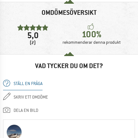
OMDÖMESÖVERSIKT
100%
5,0
(2)
rekommenderar denna produkt
VAD TYCKER DU OM DET?
STÄLL EN FRÅGA
SKRIV ETT OMDÖME
DELA EN BILD