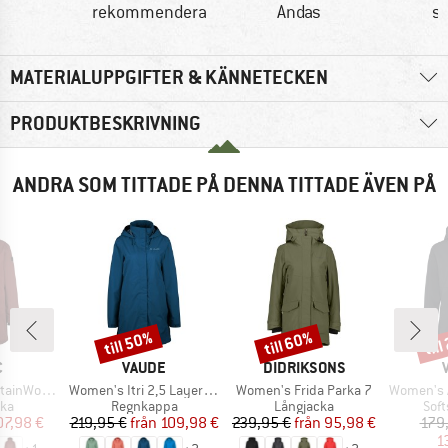
rekommendera
Andas
sn
MATERIALUPPGIFTER & KÄNNETECKEN
PRODUKTBESKRIVNING
ANDRA SOM TITTADE PÅ DENNA TITTADE ÄVEN PÅ
till 50%
till 60%
til
Rabatt
Rabatt
Raba
MÄRKE
VARUMÄRKE
VARUMÄRKE
C
VAUDE
DIDRIKSONS
Produkter
Produkter
Produkter
 Uppsala Coat
Women's Itri 2,5 Layer Coat
Women's Frida Parka 7
Women's All Year E
tgrupp
Produktgrupp
Produktgrupp
Pro
cka
Regnkappa
Långjacka
Soft
is
ducerat pris
Pris
Reducerat pris
Pris
Reducerat pris
07,98 €
219,95 €
från
109,98 €
239,95 €
från
95,98 €
179
1