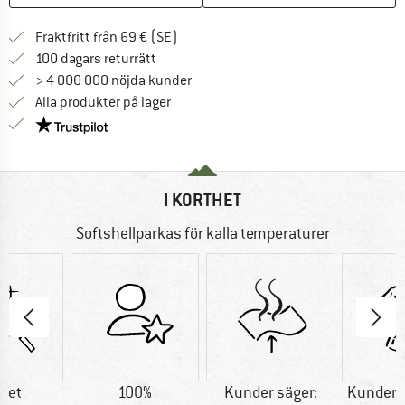
Hitta fraktinformation här! Öppnas i e
Fraktfritt från 69 € (SE)
Gå till returpolicyn här Öppnas i en infor
100 dagars returrätt
> 4 000 000 nöjda kunder
Alla produkter på lager
Trust Pilot-garanti - hitta all information här!
I KORTHET
Softshellparkas för kalla temperaturer
tet
100%
Kunder säger:
Kunder s