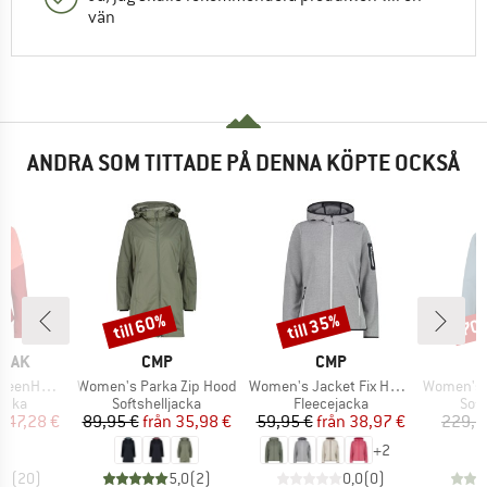
vän
ANDRA SOM TITTADE PÅ DENNA KÖPTE OCKSÅ
till 60%
till 35%
70
Rabatt
Rabatt
Raba
RKE
VARUMÄRKE
VARUMÄRKE
PEAK
CMP
CMP
Produkter
Produkter
Produkter
 Light Jacket
Women's Parka Zip Hood
Women's Jacket Fix Hood with Sleeve Pocket
Women's Vittang
rupp
Produktgrupp
Produktgrupp
Pro
jacka
Softshelljacka
Fleecejacka
Soft
is
ducerat pris
Pris
Reducerat pris
Pris
Reducerat pris
n
47,28 €
89,95 €
från
35,98 €
59,95 €
från
38,97 €
229,9
+
2
,2
(
20
)
5,0
(
2
)
0,0
(
0
)