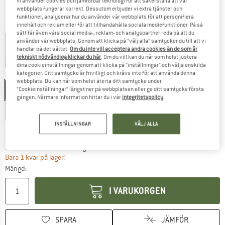
Vi använder cookies och jämförbar teknologi för att säkerställa att vår
Information om fraktkostnader. Öppnas i en inforuta
plus fraktkostnader
webbplats fungerar korrekt. Dessutom erbjuder vi extra tjänster och
funktioner, analyserar hur du använder vår webbplats för att personifiera
innehåll och reklam eller för att tillhandahålla sociala mediefunktioner. På så
Färg:
Antracite / Opale
sätt får även våra social media-, reklam- och analyspartner reda på att du
använder vår webbplats. Genom att klicka på ”välj alla” samtycker du till att vi
handlar på det sättet.
Om du inte vill acceptera andra cookies än de som är
tekniskt nödvändiga klickar du här
. Om du vill kan du när som helst justera
30%
35%
45%
60%
dina cookieinställningar genom att klicka på ”inställningar” och välja enskilda
kategorier. Ditt samtycke är frivilligt och krävs inte för att använda denna
Storlek: EU
34
webbplats. Du kan när som helst återta ditt samtycke under
EU
34
EU
36
EU
38
EU
40
EU
42
EU
44
EU
46
”Cookieinställningar” längst ner på webbplatsen eller ge ditt samtycke första
gången. Närmare information hittar du i vår
integritetspolicy
.
EU
48
INSTÄLLNINGAR
VÄLJ ALLA
Storleksguide
Länken öppnas i en inforuta och innehåller 
Leveranstid: 4-5 arbetsdagar
Bara 1 kvar på lager!
Mängd:
I VARUKORGEN
SPARA
JÄMFÖR