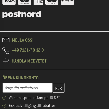
MEJLA OSS!
+49 7121-70 12 0
HANDLA MEDVETET
ÖPPNA KUNDKONTO
Skriv in din e-postadress här och skapa ditt kundkonto i nästa st
Mejladress
Välkomstpresentkort på 10 % **
Exklusiv tillgång till rabatter