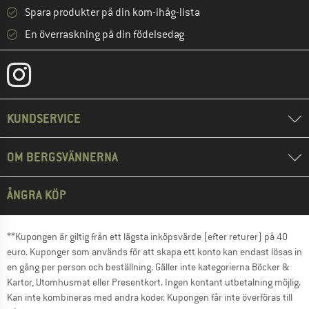
Spara produkter på din kom-ihåg-lista
En överraskning på din födelsedag
KUNDSERVICE
OM BERGSVÄNNERNA
ÅNGRA KÖP
**Kupongen är giltig från ett lägsta inköpsvärde (efter returer) på 40
euro. Kuponger som används för att skapa ett konto kan endast lösas in
en gång per person och beställning. Gäller inte kategorierna Böcker &
Kartor, Utomhusmat eller Presentkort. Ingen kontant utbetalning möjlig.
Kan inte kombineras med andra koder. Kupongen får inte överföras till