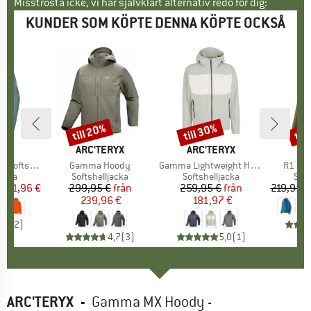
Misströsta icke, vi har självklart alternativ redo för dig:
KUNDER SOM KÖPTE DENNA KÖPTE OCKSÅ
till 20%
till 30%
til
Rabatt
Rabatt
Raba
ÄRKE
UT
VARUMÄRKE
ARC'TERYX
VARUMÄRKE
ARC'TERYX
VA
PA
Hooded Jacket
Produkter
Gamma Hoody
Produkter
Gamma Lightweight Hoody
Produk
R1 Tec
rupp
jacka
Produktgrupp
Softshelljacka
Produktgrupp
Softshelljacka
Pro
Soft
is
ducerat pris
191,96 €
299,95 €
Pris
Reducerat pris
från
259,95 €
Pris
Reducerat pris
från
219,95 €
239,96 €
181,97 €
4,5
(
2
)
4,7
(
3
)
5,0
(
1
)
ARC'TERYX
-
Gamma MX Hoody -