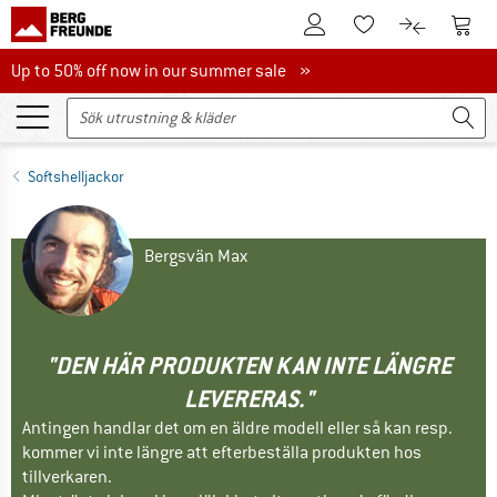
Till kundkontot
Till 
Till minneslistan.
Till produk
Up to 50% off now in our summer sale
Up to 50% off now in our summer sale »
Softshelljackor
Bergsvän Max
"DEN HÄR PRODUKTEN KAN INTE LÄNGRE
LEVERERAS."
Antingen handlar det om en äldre modell eller så kan resp.
kommer vi inte längre att efterbeställa produkten hos
tillverkaren.