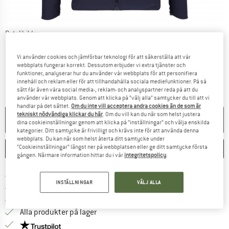
Detaljbilder
Vi använder cookies och jämförbar teknologi för att säkerställa att vår
webbplats fungerar korrekt. Dessutom erbjuder vi extra tjänster och
funktioner, analyserar hur du använder vår webbplats för att personifiera
innehåll och reklam eller för att tillhandahålla sociala mediefunktioner. På så
sätt får även våra social media-, reklam- och analyspartner reda på att du
använder vår webbplats. Genom att klicka på ”välj alla” samtycker du till att vi
handlar på det sättet.
Om du inte vill acceptera andra cookies än de som är
tekniskt nödvändiga klickar du här
. Om du vill kan du när som helst justera
EJ TILL SALU LÄNGRE
dina cookieinställningar genom att klicka på ”inställningar” och välja enskilda
kategorier. Ditt samtycke är frivilligt och krävs inte för att använda denna
webbplats. Du kan när som helst återta ditt samtycke under
”Cookieinställningar” längst ner på webbplatsen eller ge ditt samtycke första
SPARA
JÄMFÖR
gången. Närmare information hittar du i vår
integritetspolicy
.
Hitta fraktinformation här! Öppnas i e
Fraktfritt från 69 € (SE)
INSTÄLLNINGAR
VÄLJ ALLA
Gå till returpolicyn här Öppnas i en infor
100 dagars returrätt
> 4 000 000 nöjda kunder
Alla produkter på lager
Trust Pilot-garanti - hitta all information här!