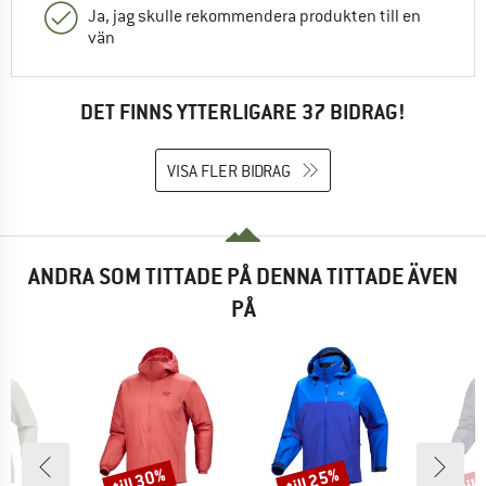
Ja, jag skulle rekommendera produkten till en
vän
DET FINNS YTTERLIGARE 37 BIDRAG!
VISA FLER BIDRAG
ANDRA SOM TITTADE PÅ DENNA TITTADE ÄVEN
PÅ
till 30%
till 25%
til
Rabatt
Rabatt
Raba