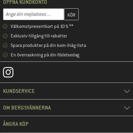
ÖPPNA KUNDKONTO
Skriv in din e-postadress här och skapa ditt kundkonto i nästa st
Ange din mejladress ...
Välkomstpresentkort på 10 % **
Exklusiv tillgång till rabatter
Spara produkter på din kom-ihåg-lista
En överraskning på din födelsedag
KUNDSERVICE
OM BERGSVÄNNERNA
ÅNGRA KÖP