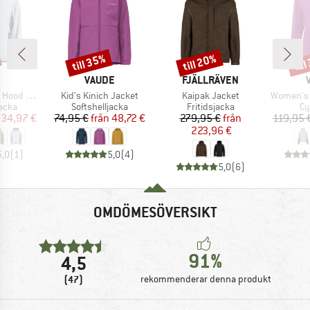
till 35%
till 20%
til
Rabatt
Rabatt
Raba
UMÄRKE
VARUMÄRKE
VARUMÄRKE
VAUDE
FJÄLLRÄVEN
Produkter
Produkter
Produkte
t Softshell
Kid's Kinich Jacket
Kaipak Jacket
Women's 
rupp
Produktgrupp
Produktgrupp
Pr
jacka
Softshelljacka
Fritidsjacka
Cy
is
ducerat pris
Pris
Reducerat pris
Pris
Reducerat pris
34,97 €
74,95 €
från
48,72 €
279,95 €
från
119,95 
223,96 €
5,0
(
1
)
5,0
(
4
)
5,0
(
6
)
OMDÖMESÖVERSIKT
91%
4,5
(47)
rekommenderar denna produkt