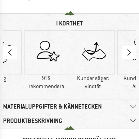
I KORTHET
5 g
91%
Kunder säger:
Kunder
rekommendera
vindtät
An
MATERIALUPPGIFTER & KÄNNETECKEN
PRODUKTBESKRIVNING