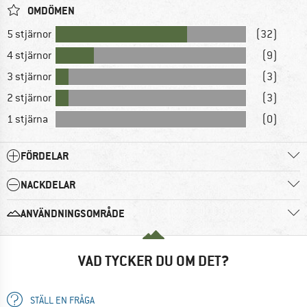
OMDÖMEN
5 stjärnor
(32)
4 stjärnor
(9)
3 stjärnor
(3)
2 stjärnor
(3)
1 stjärna
(0)
FÖRDELAR
NACKDELAR
ANVÄNDNINGSOMRÅDE
VAD TYCKER DU OM DET?
STÄLL EN FRÅGA