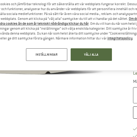
ookies och jämförbar teknologi för att säkerställa att vår webbplats fungerar korrekt. Dessu
r och funktioner, analyserar hur du använder vår webbplats för att personifiera innehåll och re
hålla sociala mediefunktioner. På så sätt får även våra social media-, reklam- och analyspartn
Vä
webbplats. Genom att klicka på ”välj alla” samtycker du till att vi handlar på det sättet.
Om du
dra cookies än de som är tekniskt nödvändiga klickar du här
. Om du vill kan du när som helst
ningar genom att klicka på ”inställningar” och välja enskilda kategorier. Ditt samtycke är friv
använda denna webbplats. Du kan när som helst återta ditt samtycke under ”Cookieinställninga
ller ge ditt samtycke första gången. Närmare information hittar du i vår
integritetspolicy
.
INSTÄLLNINGAR
VÄLJ ALLA
S
Le
M