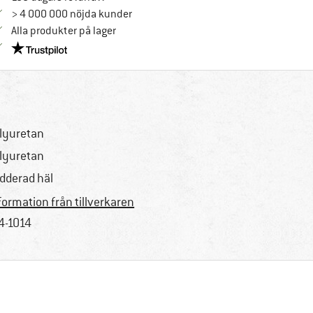
> 4 000 000 nöjda kunder
Alla produkter på lager
Trust Pilot-garanti - hitta all information här!
lyuretan
lyuretan
dderad häl
formation från tillverkaren
4-1014