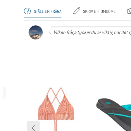
STÄLL EN FRÅGA
SKRIV ETT OMDÖME