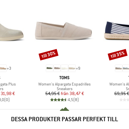
till 30%
till 35%
Rabatt
Rabatt
+
3
+
9
UMÄRKE
VARUMÄRKE
S
TOMS
Produkter
Produkter
gata Plus
Women's Alpargata Espadrilles
Women's Al
tgrupp
Produktgrupp
P
rs
Sneakers
S
is
ducerat pris
Pris
Reducerat pris
31,98 €
54,95 €
från
38,47 €
69,95 
0,0
(
0
)
4,5
(
8
)
DESSA PRODUKTER PASSAR PERFEKT TILL