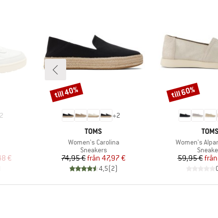
till 40%
till 60%
Rabatt
Rabatt
2
+
2
KE
VARUMÄRKE
VAR
TOMS
TOM
Produkter
Produkter
Women's Carolina
Women's Alpar
pp
Produktgrupp
Produk
Sneakers
Sneake
at pris
Pris
Reducerat pris
Pr
Re
48 €
74,95 €
från
47,97 €
59,95 €
från
)
4,5
(
2
)