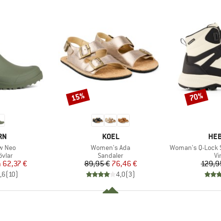
15%
70%
Rabatt
Rabatt
ÄRKE
VARUMÄRKE
VAR
RN
KOEL
HEB
Produkter
Produkter
w Neo
Women's Ada
Woman's Q-Lock Syl
rupp
Produktgrupp
Pr
vlar
Sandaler
Vi
is
ducerat pris
Pris
Reducerat pris
n
62,37 €
89,95 €
76,46 €
129,9
,6
(
10
)
4,0
(
3
)