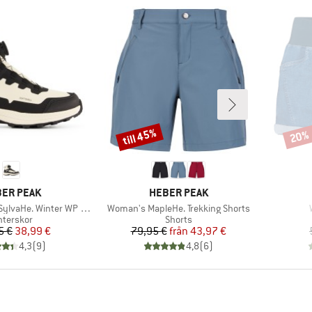
till 45%
20%
Rabatt
Rabat
UMÄRKE
VARUMÄRKE
ER PEAK
HEBER PEAK
Produkter
vaHe. Winter WP Boots
Woman's MapleHe. Trekking Shorts
oduktgrupp
Produktgrupp
nterskor
Shorts
Pris
Reducerat pris
Pris
Reducerat pris
5 €
38,99 €
79,95 €
från
43,97 €
4,3
(
9
)
4,8
(
6
)