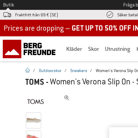
Till
Butik
Fråga 
Fraktfritt från 69 € (SE)
Säker beta
Up to 50% off now in our summer sale
Kläder
Skor
Utrustning
Hemsida
/
Outdoorskor
/
Sneakers
/
Women's Verona Slip O
TOMS
-
Women's Verona Slip On -