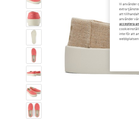
Vi använder c
extra tjänste
att tillhanda
använder vår 
acceptera an
cookieinställ
inte för att 
webbplatsen e