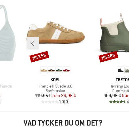
till 25%
till 48%
Rabatt
Rabatt
E
VARUMÄRKE
VARUM
KOEL
TRETO
Produkter
Produkter
riangle
Francie II Suede 3.0
Terräng Lo
p
Produktgrupp
Produktg
Barfotaskor
Gummistö
at pris
Pris
Reducerat pris
Pr
Re
€
119,95 €
från
89,96 €
109,95 €
frå
)
0,0
(
0
)
4
VAD TYCKER DU OM DET?