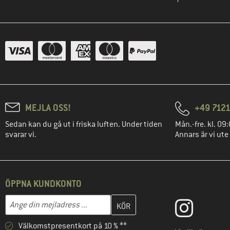
MEJLA OSS!
+49 7121
Sedan kan du gå ut i friska luften. Under tiden
Mån.-fre. kl. 09:
svarar vi.
Annars är vi ute
ÖPPNA KUNDKONTO
Skriv in din e-postadress här och skapa ditt kundkonto i nästa st
Mejladress
Välkomstpresentkort på 10 % **