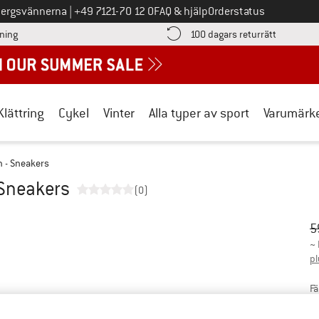
Ring oss på
bergsvännerna
|
+49 7121-70 12 0
FAQ & hjälp
Orderstatus
Hitta betalningsinformationen här! Öppnas i en inforuta
Gå till re
lning
100 dagars returrätt
Klättring
Cykel
Vinter
Alla typer av sport
Varumärk
n - Sneakers
 Sneakers
(0)
Ur
Pr
5
~
pl
Fä