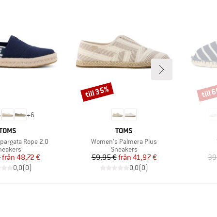
till 35%
till 
Rabatt
Rabat
+
6
VARUMÄRKE
VARUMÄRKE
TOMS
TOMS
Produkter
pargata Rope 2.0
Women's Palmera Plus
roduktgrupp
Produktgrupp
neakers
Sneakers
Pris
Reducerat pris
Pris
Reducerat pris
€
från
48,72 €
59,95 €
från
41,97 €
39
0,0
(
0
)
0,0
(
0
)