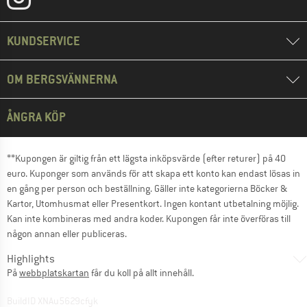
KUNDSERVICE
OM BERGSVÄNNERNA
ÅNGRA KÖP
**Kupongen är giltig från ett lägsta inköpsvärde (efter returer) på 40
euro. Kuponger som används för att skapa ett konto kan endast lösas in
en gång per person och beställning. Gäller inte kategorierna Böcker &
Kartor, Utomhusmat eller Presentkort. Ingen kontant utbetalning möjlig.
Kan inte kombineras med andra koder. Kupongen får inte överföras till
någon annan eller publiceras.
Highlights
På
webbplatskartan
får du koll på allt innehåll.
BuildID XNAu5629cfyk