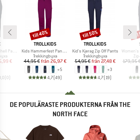
till 40%
till 50%
til
Rabatt
Rabatt
Raba
MÄRKE
VARUMÄRKE
VARUMÄRKE
C
TROLLKIDS
TROLLKIDS
Produkter
Produkter
Produkter
ell Pants
Kids Hammerfest Pants Pro
Kid's Kjerag Zip Off Pants
Women's HoforsSt. So
rupp
Produktgrupp
Produktgrupp
Pro
byxa
Trekkingbyxa
Trekkingbyxa
Zip
is
ducerat pris
Pris
Reducerat pris
Pris
Reducerat pris
5,99 €
44,95 €
från
26,97 €
54,95 €
från
27,48 €
179,95 
+
5
+
3
0,0
(
0
)
4,7
(
49
)
4,7
(
19
)
DE POPULÄRASTE PRODUKTERNA FRÅN THE
NORTH FACE