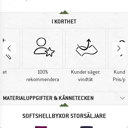
I KORTHET
tet
100%
Kunder säger:
Kunder
rekommendera
vindtät
Pris/p
MATERIALUPPGIFTER & KÄNNETECKEN
SOFTSHELLBYXOR STORSÄLJARE