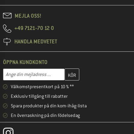
MEJLA OSS!
+49 7121-70 12 0
HANDLA MEDVETET
ÖPPNA KUNDKONTO
Skriv in din e-postadress här och skapa ditt kundkonto i nästa st
Mejladress
Välkomstpresentkort på 10 % **
Exklusiv tillgång till rabatter
Spara produkter på din kom-ihåg-lista
En överraskning på din födelsedag