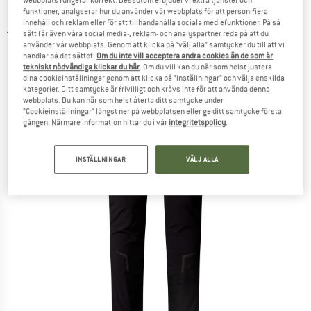
webbplats fungerar korrekt. Dessutom erbjuder vi extra tjänster och
- Softshellbyxa
funktioner, analyserar hur du använder vår webbplats för att personifiera
innehåll och reklam eller för att tillhandahålla sociala mediefunktioner. På så
5,0
(1)
sätt får även våra social media-, reklam- och analyspartner reda på att du
använder vår webbplats. Genom att klicka på ”välj alla” samtycker du till att vi
handlar på det sättet.
Om du inte vill acceptera andra cookies än de som är
tekniskt nödvändiga klickar du här
. Om du vill kan du när som helst justera
dina cookieinställningar genom att klicka på ”inställningar” och välja enskilda
kategorier. Ditt samtycke är frivilligt och krävs inte för att använda denna
webbplats. Du kan när som helst återta ditt samtycke under
”Cookieinställningar” längst ner på webbplatsen eller ge ditt samtycke första
gången. Närmare information hittar du i vår
integritetspolicy
.
INSTÄLLNINGAR
VÄLJ ALLA