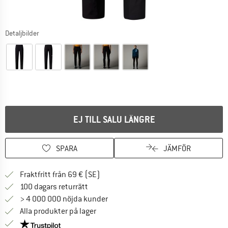
Detaljbilder
EJ TILL SALU LÄNGRE
SPARA
JÄMFÖR
Hitta fraktinformation här! Öppnas i e
Fraktfritt från 69 € (SE)
Gå till returpolicyn här Öppnas i en infor
100 dagars returrätt
> 4 000 000 nöjda kunder
Alla produkter på lager
Trust Pilot-garanti - hitta all information här!