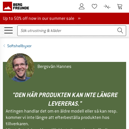
Till kundkontot
Till 
Till minneslistan.
Till produk
Up to 50% off now in our summer sale
Up to 50% off now in our summer sale »
Softshellbyxor
Bergsvän Hannes
"DEN HÄR PRODUKTEN KAN INTE LÄNGRE
LEVERERAS."
Antingen handlar det om en äldre modell eller så kan resp.
kommer vi inte längre att efterbeställa produkten hos
tillverkaren.