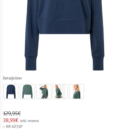
Detaljbilder
Ursprungligt pris :
Pris:
129,95
€
38,99
€
inkl. moms
~
KR
427,47