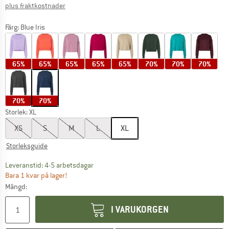
Information om fraktkostnader. Öppnas i en inforuta
plus fraktkostnader
Färg:
Blue Iris
65%
65%
65%
65%
65%
70%
70%
70%
70%
70%
Storlek:
XL
XS
S
M
L
XL
Storleksguide
Länken öppnas i en inforuta och innehåller 
Leveranstid: 4-5 arbetsdagar
Bara 1 kvar på lager!
Mängd:
I VARUKORGEN