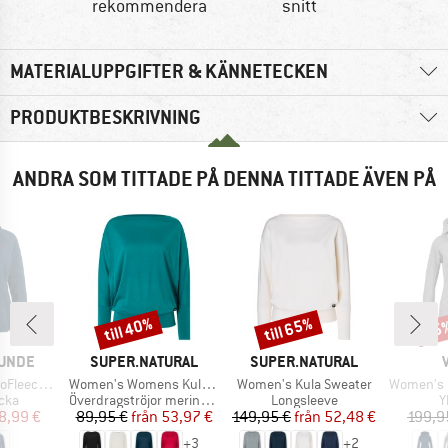
rekommendera
snitt
MATERIALUPPGIFTER & KÄNNETECKEN
PRODUKTBESKRIVNING
ANDRA SOM TITTADE PÅ DENNA TITTADE ÄVEN PÅ
till 40%
till 65%
55
Rabatt
Rabatt
Raba
KE
VARUMÄRKE
VARUMÄRKE
UNDE
SUPER.NATURAL
SUPER.NATURAL
Produkter
Produkter
Produkter
BF. Zip Hoody
Women's Womens Kula Top
Women's Kula Sweater
Women's Pell
grupp
Produktgrupp
Produktgrupp
P
cka
Överdragströjor merinoull
Longsleeve
Y
is
ducerat pris
Pris
Reducerat pris
Pris
Reducerat pris
8,99 €
89,95 €
från
53,97 €
149,95 €
från
52,48 €
199,9
+
3
+
2