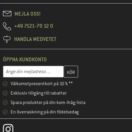
MEJLA OSS!
+49 7121-70 12 0
HANDLA MEDVETET
ÖPPNA KUNDKONTO
Skriv in din e-postadress här och skapa ditt kundkonto i nästa st
Mejladress
Välkomstpresentkort på 10 % **
Exklusiv tillgång till rabatter
Spara produkter på din kom-ihåg-lista
En överraskning på din födelsedag