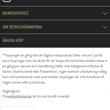
KUNDSERVICE
OM BERGSVÄNNERNA
ÅNGRA KÖP
**Kupongen är giltig från ett lägsta inköpsvärde (efter returer) på 40
euro. Kuponger som används för att skapa ett konto kan endast lösas in
en gång per person och beställning. Gäller inte kategorierna Böcker &
Kartor, Utomhusmat eller Presentkort. Ingen kontant utbetalning möjlig.
Kan inte kombineras med andra koder. Kupongen får inte överföras till
någon annan eller publiceras.
Highlights
På
webbplatskartan
får du koll på allt innehåll.
BuildID XNAu5629cfyk