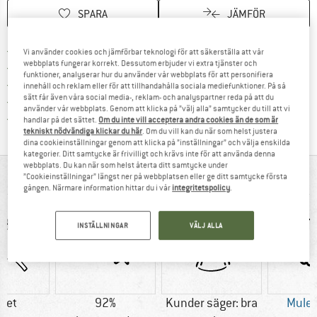
SPARA
JÄMFÖR
Hitta fraktinformation här! Öppnas i e
Fraktfritt från 69 € (SE)
Vi använder cookies och jämförbar teknologi för att säkerställa att vår
webbplats fungerar korrekt. Dessutom erbjuder vi extra tjänster och
Gå till returpolicyn här Öppnas i en infor
100 dagars returrätt
funktioner, analyserar hur du använder vår webbplats för att personifiera
> 4 000 000 nöjda kunder
innehåll och reklam eller för att tillhandahålla sociala mediefunktioner. På så
sätt får även våra social media-, reklam- och analyspartner reda på att du
Alla produkter på lager
använder vår webbplats. Genom att klicka på ”välj alla” samtycker du till att vi
Trust Pilot-garanti - hitta all information här!
handlar på det sättet.
Om du inte vill acceptera andra cookies än de som är
tekniskt nödvändiga klickar du här
. Om du vill kan du när som helst justera
dina cookieinställningar genom att klicka på ”inställningar” och välja enskilda
kategorier. Ditt samtycke är frivilligt och krävs inte för att använda denna
webbplats. Du kan när som helst återta ditt samtycke under
I KORTHET
”Cookieinställningar” längst ner på webbplatsen eller ge ditt samtycke första
gången. Närmare information hittar du i vår
integritetspolicy
.
INSTÄLLNINGAR
VÄLJ ALLA
tet
92%
Kunder säger: bra
Mules