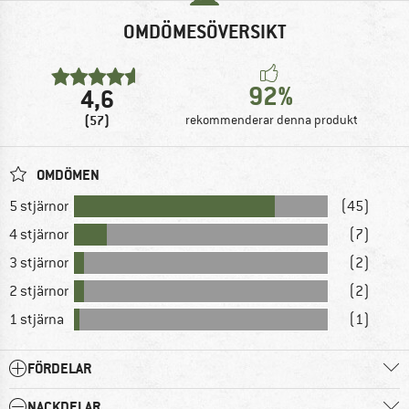
OMDÖMESÖVERSIKT
92%
4,6
(57)
rekommenderar denna produkt
OMDÖMEN
5 stjärnor
(45)
4 stjärnor
(7)
3 stjärnor
(2)
2 stjärnor
(2)
1 stjärna
(1)
FÖRDELAR
NACKDELAR