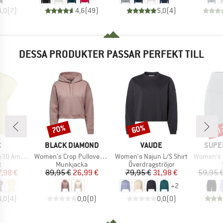
4,0
(
7
)
4,6
(
49
)
5,0
(
4
)
DESSA PRODUKTER PASSAR PERFEKT TILL
til
70%
60%
Rabatt
Rabatt
Raba
MÄRKE
VARUMÄRKE
VARUMÄRKE
VARU
C
BLACK DIAMOND
VAUDE
SUPE
Produkter
Produkter
Produkter
St. Top II
Women's Crop Pullover Hoody
Women's Najun L/S Shirt
Women's Liq
ktgrupp
Produktgrupp
Produktgrupp
t
Munkjacka
Överdragströjor
is
ducerat pris
Pris
Reducerat pris
Pris
Reducerat pris
7,98 €
89,95 €
26,99 €
79,95 €
31,98 €
59,95 
+
2
4,0
(
4
)
0,0
(
0
)
0,0
(
0
)