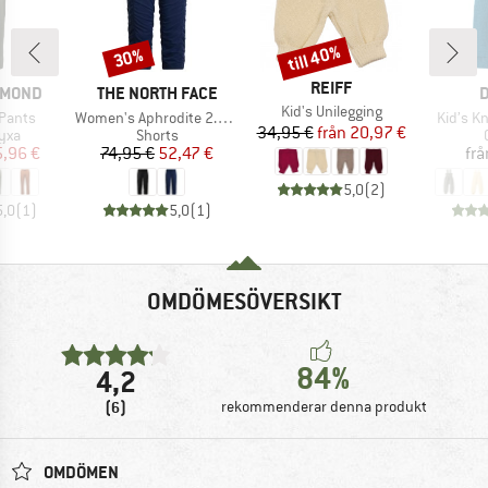
till 40%
30%
Rabatt
Rabatt
VARUMÄRKE
REIFF
E
VARUMÄRKE
V
AMOND
THE NORTH FACE
D
Produkter
Kid's Unilegging
Produkter
Produkt
Pants
Women's Aphrodite 2.0 Capri
Kid’s Kn
Pris
Reducerat pris
34,95 €
från
20,97 €
grupp
Produktgrupp
yxa
Shorts
is
ducerat pris
Pris
Reducerat pris
5,96 €
74,95 €
52,47 €
frå
5,0
(
2
)
5,0
(
1
)
5,0
(
1
)
OMDÖMESÖVERSIKT
84%
4,2
(6)
rekommenderar denna produkt
OMDÖMEN