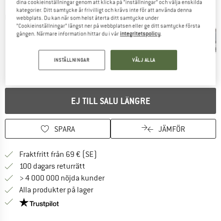
dina cookieinställningar genom att klicka på ”inställningar” och välja enskilda
kategorier. Ditt samtycke är frivilligt och krävs inte för att använda denna
Detaljbilder
webbplats. Du kan när som helst återta ditt samtycke under
”Cookieinställningar” längst ner på webbplatsen eller ge ditt samtycke första
gången. Närmare information hittar du i vår
integritetspolicy
.
INSTÄLLNINGAR
VÄLJ ALLA
EJ TILL SALU LÄNGRE
SPARA
JÄMFÖR
Hitta fraktinformation här! Öppnas i e
Fraktfritt från 69 € (SE)
Gå till returpolicyn här Öppnas i en infor
100 dagars returrätt
> 4 000 000 nöjda kunder
Alla produkter på lager
Trust Pilot-garanti - hitta all information här!