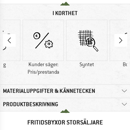
I KORTHET
9 g
Kunder säger:
Syntet
Bo
Pris/prestanda
MATERIALUPPGIFTER & KÄNNETECKEN
PRODUKTBESKRIVNING
FRITIDSBYXOR STORSÄLJARE