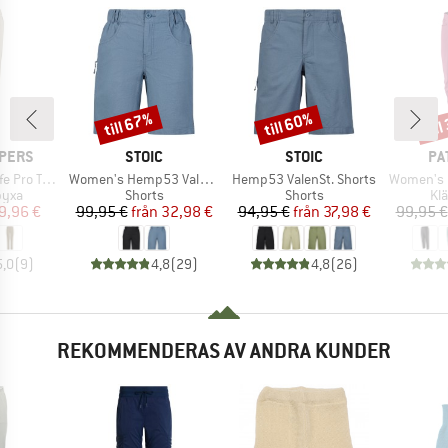
till 67%
till 60%
til
Rabatt
Rabatt
Raba
KE
VARUMÄRKE
VARUMÄRKE
VA
PERS
STOIC
STOIC
PA
Produkter
Produkter
Produkter
rousers III
Women's Hemp53 ValenSt. Shorts
Hemp53 ValenSt. Shorts
Women's Ha
grupp
Produktgrupp
Produktgrupp
Pr
byxa
Shorts
Shorts
Kl
is
ducerat pris
Pris
Reducerat pris
Pris
Reducerat pris
9,96 €
99,95 €
från
32,98 €
94,95 €
från
37,98 €
99,95 €
5,0
(
9
)
4,8
(
29
)
4,8
(
26
)
REKOMMENDERAS AV ANDRA KUNDER