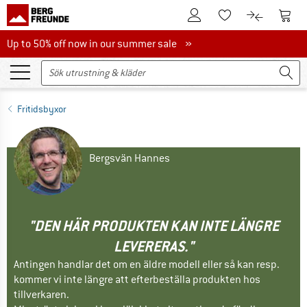
Till kundkontot
Till 
Till minneslistan.
Till produk
Up to 50% off now in our summer sale
Up to 50% off now in our summer sale »
Fritidsbyxor
Bergsvän Hannes
"DEN HÄR PRODUKTEN KAN INTE LÄNGRE
LEVERERAS."
Antingen handlar det om en äldre modell eller så kan resp.
kommer vi inte längre att efterbeställa produkten hos
tillverkaren.