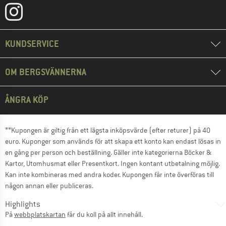
KUNDSERVICE
OM BERGSVÄNNERNA
ÅNGRA KÖP
**Kupongen är giltig från ett lägsta inköpsvärde (efter returer) på 40
euro. Kuponger som används för att skapa ett konto kan endast lösas in
en gång per person och beställning. Gäller inte kategorierna Böcker &
Kartor, Utomhusmat eller Presentkort. Ingen kontant utbetalning möjlig.
Kan inte kombineras med andra koder. Kupongen får inte överföras till
någon annan eller publiceras.
Highlights
På
webbplatskartan
får du koll på allt innehåll.