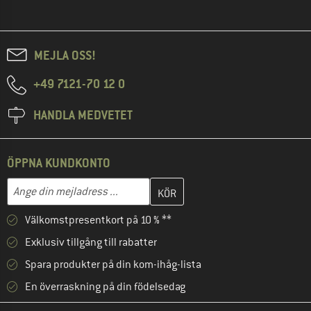
MEJLA OSS!
+49 7121-70 12 0
HANDLA MEDVETET
ÖPPNA KUNDKONTO
Skriv in din e-postadress här och skapa ditt kundkonto i nästa st
Mejladress
Välkomstpresentkort på 10 % **
Exklusiv tillgång till rabatter
Spara produkter på din kom-ihåg-lista
En överraskning på din födelsedag