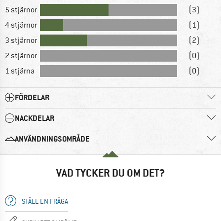
5 stjärnor
(3)
4 stjärnor
(1)
3 stjärnor
(2)
2 stjärnor
(0)
1 stjärna
(0)
FÖRDELAR
NACKDELAR
ANVÄNDNINGSOMRÅDE
VAD TYCKER DU OM DET?
STÄLL EN FRÅGA