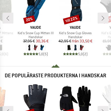
till 22%
20%
25
Rabatt
Rabatt
Raba
UMÄRKE
VARUMÄRKE
VARUMÄRKE
A
VAUDE
VAUDE
Produkter
Produkter
Produk
 Mittens
Kid's Snow Cup Mitten III
Kid's Snow Cup Gloves
Kid's 
tgrupp
Produktgrupp
Produktgrupp
Pr
ar
Handskar
Handskar
H
is
Pris
Reducerat pris
Pris
Reducerat pris
 €
37,95 €
30,36 €
42,95 €
från
33,50 €
19,9
5,0
(
6
)
5,0
(
5
)
5,0
(
2
)
DE POPULÄRASTE PRODUKTERNA I HANDSKAR