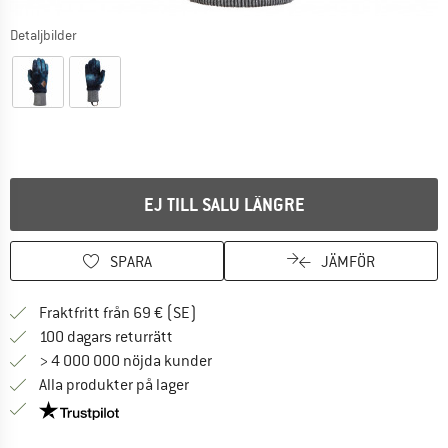
Detaljbilder
EJ TILL SALU LÄNGRE
SPARA
JÄMFÖR
Hitta fraktinformation här! Öppnas i e
Fraktfritt från 69 € (SE)
Gå till returpolicyn här Öppnas i en infor
100 dagars returrätt
> 4 000 000 nöjda kunder
Alla produkter på lager
Trust Pilot-garanti - hitta all information här!