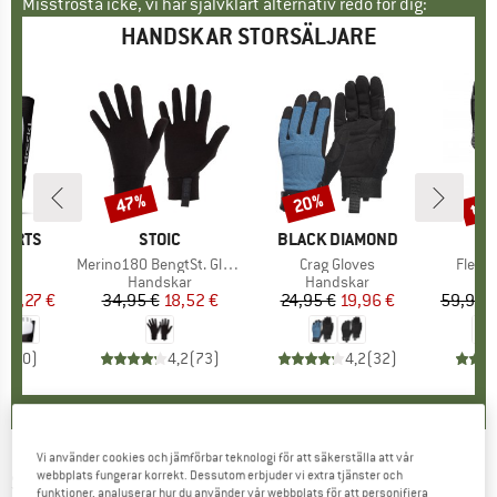
Misströsta icke, vi har självklart alternativ redo för dig:
HANDSKAR STORSÄLJARE
til
47%
20%
Rabatt
Rabatt
Raba
KE
PORTS
VARUMÄRKE
STOIC
VARUMÄRKE
BLACK DIAMOND
V
O
ukter
Produkter
Merino180 BengtSt. Glove
Produkter
Crag Gloves
Produ
Fleece
tgrupp
ar
Produktgrupp
Handskar
Produktgrupp
Handskar
P
H
is
ducerat pris
14,27 €
34,95 €
Pris
Reducerat pris
18,52 €
24,95 €
Pris
Reducerat pris
19,96 €
59,95 
0,0
(
0
)
4,2
(
73
)
4,2
(
32
)
Vi använder cookies och jämförbar teknologi för att säkerställa att vår
webbplats fungerar korrekt. Dessutom erbjuder vi extra tjänster och
SNOWLIFE
-
Women's Chill Glove - Handskar
funktioner, analyserar hur du använder vår webbplats för att personifiera