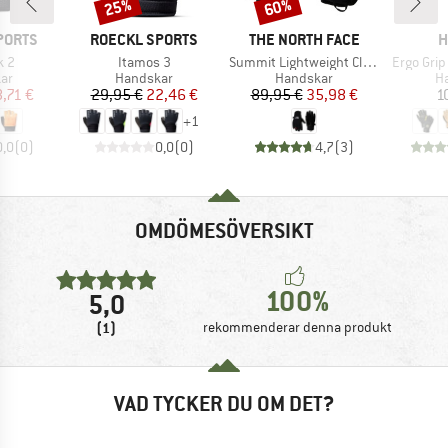
25%
60%
Rabatt
Rabatt
KE
VARUMÄRKE
VARUMÄRKE
V
PORTS
ROECKL SPORTS
THE NORTH FACE
H
er
Produkter
Produkter
Produkte
k 2
Itamos 3
Summit Lightweight Climb Glove
Ergo Grip
tgrupp
Produktgrupp
Produktgrupp
Pr
ar
Handskar
Handskar
H
is
ducerat pris
Pris
Reducerat pris
Pris
Reducerat pris
8,71 €
29,95 €
22,46 €
89,95 €
35,98 €
1
+
1
0,0
(
0
)
0,0
(
0
)
4,7
(
3
)
OMDÖMESÖVERSIKT
100%
5,0
(1)
rekommenderar denna produkt
VAD TYCKER DU OM DET?