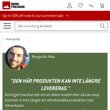
Till kundkontot
Till 
Till minneslistan.
Till produk
Up to 50% off now in our summer sale
Up to 50% off now in our summer sale »
Handskar
Bergsvän Max
"DEN HÄR PRODUKTEN KAN INTE LÄNGRE
LEVERERAS."
Antingen handlar det om en äldre modell eller så kan resp.
kommer vi inte längre att efterbeställa produkten hos
tillverkaren.