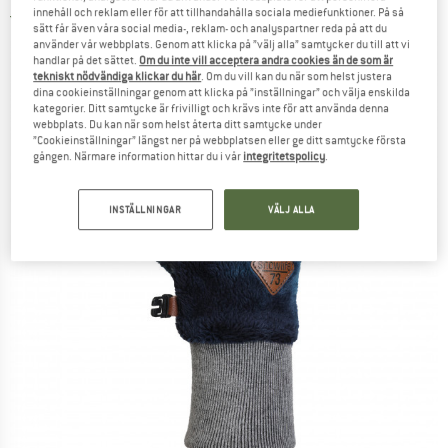
innehåll och reklam eller för att tillhandahålla sociala mediefunktioner. På så
5,0
(1)
sätt får även våra social media-, reklam- och analyspartner reda på att du
använder vår webbplats. Genom att klicka på ”välj alla” samtycker du till att vi
handlar på det sättet.
Om du inte vill acceptera andra cookies än de som är
tekniskt nödvändiga klickar du här
. Om du vill kan du när som helst justera
dina cookieinställningar genom att klicka på ”inställningar” och välja enskilda
kategorier. Ditt samtycke är frivilligt och krävs inte för att använda denna
webbplats. Du kan när som helst återta ditt samtycke under
”Cookieinställningar” längst ner på webbplatsen eller ge ditt samtycke första
gången. Närmare information hittar du i vår
integritetspolicy
.
INSTÄLLNINGAR
VÄLJ ALLA