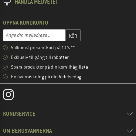
HANDLA MEDVETET
ÖPPNA KUNDKONTO
Skriv in din e-postadress här och skapa ditt kundkonto i nästa st
Mejladress
Välkomstpresentkort på 10 % **
Exklusiv tillgång till rabatter
Spara produkter på din kom-ihåg-lista
En överraskning på din födelsedag
KUNDSERVICE
OM BERGSVÄNNERNA