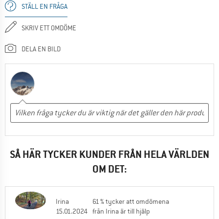
STÄLL EN FRÅGA
SKRIV ETT OMDÖME
DELA EN BILD
SÅ HÄR TYCKER KUNDER FRÅN HELA VÄRLDEN
OM DET:
Irina
61 % tycker att omdömena
15.01.2024
från Irina är till hjälp