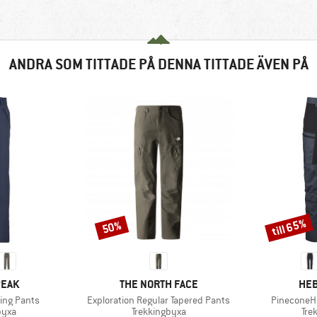
ANDRA SOM TITTADE PÅ DENNA TITTADE ÄVEN PÅ
till 65%
50%
Rabatt
Rabatt
RKE
VARUMÄRKE
VAR
PEAK
THE NORTH FACE
HEB
Produkter
Produkter
ing Pants
Exploration Regular Tapered Pants
PineconeHe
grupp
Produktgrupp
Pro
byxa
Trekkingbyxa
Tre