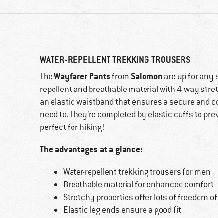
WATER-REPELLENT TREKKING TROUSERS
Wayfarer Pants
Salomon
The
from
are up for any 
repellent and breathable material with 4-way stre
an elastic waistband that ensures a secure and com
need to. They’re completed by elastic cuffs to pre
perfect for hiking!
The advantages at a glance:
Water-repellent trekking trousers for men
Breathable material for enhanced comfort
Stretchy properties offer lots of freedom 
Elastic leg ends ensure a good fit