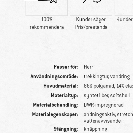
56 g
100%
Kunder säger:
Kunder 
rekommendera
Pris/prestanda
Passar för:
Herr
Användningsområde:
trekkingtur, vandring
Huvudmaterial:
86% polyamid, 14% ela
Materialtyp:
syntetfiber, softshell
Materialbehandling:
DWR-impregnerad
Materialegenskaper:
andningsaktiv, stretch
vattenavvisande
Stängning:
knäppning