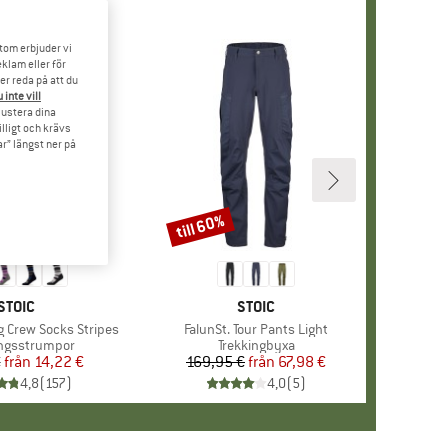
tom erbjuder vi
klam eller för
er reda på att du
 inte vill
 justera dina
illigt och krävs
r” längst ner på
till 60%
Rabatt
VARUMÄRKE
STOIC
VARUMÄRKE
STOIC
g Crew Socks Stripes
Produkter
FalunSt. Tour Pants Light
tgrupp
ngsstrumpor
Produktgrupp
Trekkingbyxa
€
från
Pris
Reducerat pris
14,22 €
169,95 €
från
Pris
Reducerat pris
67,98 €
4,8
(
157
)
4,0
(
5
)