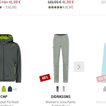
Pris
Reducerat pris
Pris
Reducerat pris
€
från
41,98 €
119,95 €
41,98 €
109
3,6
(
18
)
4,9
(
14
)
till 
48%
Rabatt
Rabat
+
1
VARUMÄRKE
VARUMÄRKE
CMP
DIDRIKSONS
er
Produkter
Produk
acket Fix Hood
Women's Juna Pants
Women'
duktgrupp
Produktgrupp
shelljacka
Trekkingbyxa