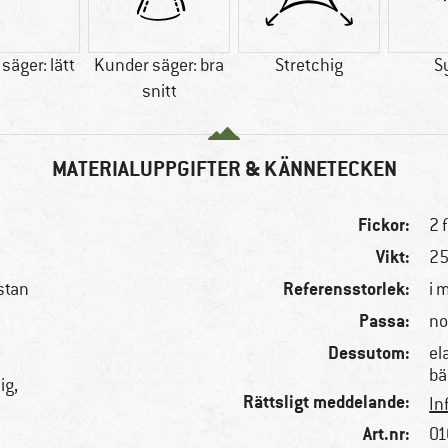
säger: lätt
Kunder säger: bra
Stretchig
S
snitt
MATERIALUPPGIFTER & KÄNNETECKEN
Fickor:
2 
Vikt:
25
Referensstorlek:
stan
i 
Passa:
no
Dessutom:
el
bä
ig,
Rättsligt meddelande:
In
Art.nr:
01