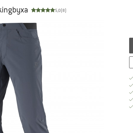
kkingbyxa
5,0
(8)