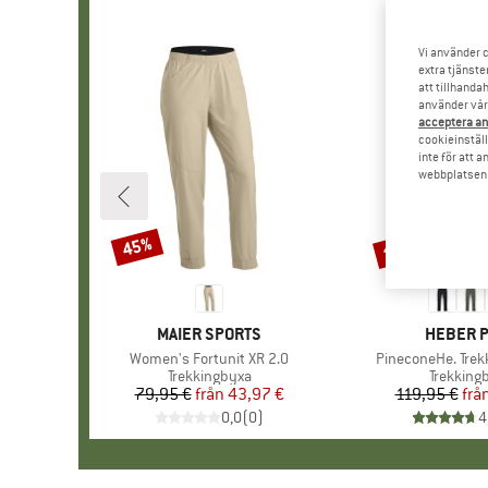
Vi använder c
extra tjänste
att tillhanda
använder vår 
acceptera an
cookieinställ
inte för att 
webbplatsen e
till 52%
45%
Rabatt
Rabatt
VARUMÄRKE
MAIER SPORTS
VARUMÄ
HEBER 
Produkter
Women's Fortunit XR 2.0
Produkter
PineconeHe. Trekk
Produktgrupp
Trekkingbyxa
Produkt
Trekking
79,95 €
från
Pris
Reducerat pris
43,97 €
119,95 €
frå
Pr
Re
0,0
(
0
)
4