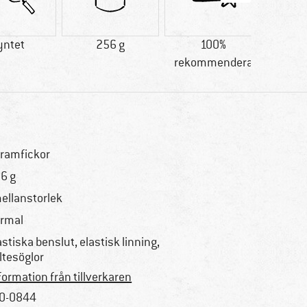
yntet
256 g
100%
Kund
rekommendera
Pris/
framfickor
6 g
mellanstorlek
rmal
astiska benslut, elastisk linning,
ltesöglor
formation från tillverkaren
0-0844