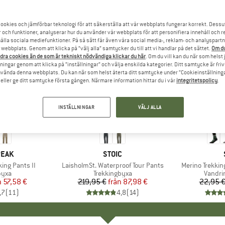
ookies och jämförbar teknologi för att säkerställa att vår webbplats fungerar korrekt. Dessu
r och funktioner, analyserar hur du använder vår webbplats för att personifiera innehåll och re
hålla sociala mediefunktioner. På så sätt får även våra social media-, reklam- och analyspartn
webbplats. Genom att klicka på ”välj alla” samtycker du till att vi handlar på det sättet.
Om du
dra cookies än de som är tekniskt nödvändiga klickar du här
. Om du vill kan du när som helst
ningar genom att klicka på ”inställningar” och välja enskilda kategorier. Ditt samtycke är friv
använda denna webbplats. Du kan när som helst återta ditt samtycke under ”Cookieinställninga
ller ge ditt samtycke första gången. Närmare information hittar du i vår
integritetspolicy
.
INSTÄLLNINGAR
VÄLJ ALLA
till 60%
till 43%
Rabatt
Rabatt
RKE
PEAK
VARUMÄRKE
STOIC
ing Pants II
Produkter
LaisholmSt. Waterproof Tour Pants
Produkter
Merino Trekkin
grupp
byxa
Produktgrupp
Trekkingbyxa
Produk
Vandri
n
is
ducerat pris
57,58 €
219,95 €
från
Pris
Reducerat pris
87,98 €
22,95 
,7
(
11
)
4,8
(
14
)