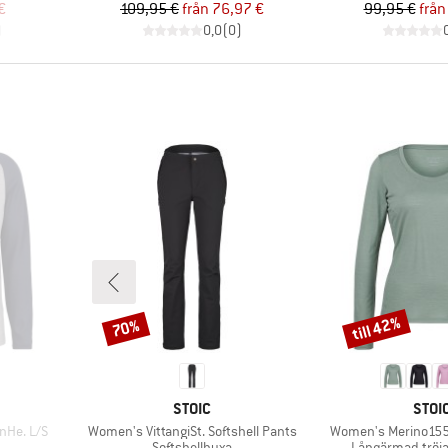
at pris
Pris
Reducerat pris
Pr
Re
€
109,95 €
från
76,97 €
99,95 €
från
)
0,0
(
0
)
till 42%
70%
Rabatt
Rabatt
VARUMÄRKE
VARU
STOIC
STOI
Produkter
Produkter
nHe. L/S
Women's VittangiSt. Softshell Pants
Women's Merino155
p
Produktgrupp
Produktgrupp
Softshellbyxa
Långärmad tröja 