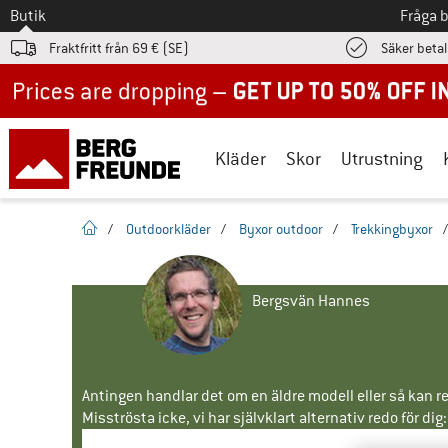
Till
Butik
Fråga 
Fraktfritt från 69 € (SE)
Säker beta
Up to 50% off now in our summer sale
Kläder
Skor
Utrustning
Hemsida
/
Outdoorkläder
/
Byxor outdoor
/
Trekkingbyxor
Bergsvän Hannes
Antingen handlar det om en äldre modell eller så kan re
Misströsta icke, vi har självklart alternativ redo för dig: