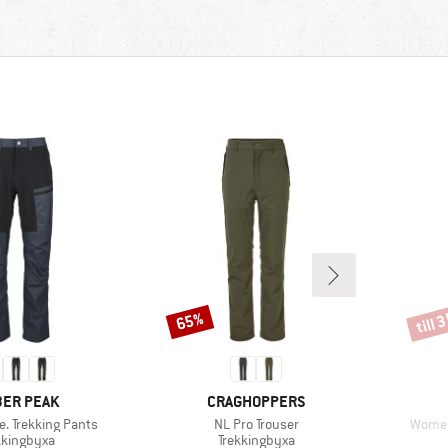
till 
65%
Rabatt
Rabat
UMÄRKE
VARUMÄRKE
ER PEAK
CRAGHOPPERS
Produkter
Produ
. Trekking Pants
NL Pro Trouser
Women
duktgrupp
Produktgrupp
kkingbyxa
Trekkingbyxa