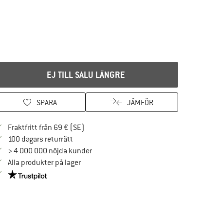
EJ TILL SALU LÄNGRE
SPARA
JÄMFÖR
Hitta fraktinformation här! Öppnas i en i
Fraktfritt från 69 € (SE)
Gå till returpolicyn här Öppnas i en inforuta
100 dagars returrätt
> 4 000 000 nöjda kunder
Alla produkter på lager
Trust Pilot-garanti - hitta all information här!