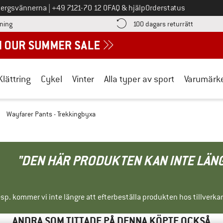
Ring oss på
bergsvännerna
|
+49 7121-70 12 0
FAQ & hjälp
Orderstatus
Hitta betalningsinformationen här! Öppnas i en inforuta
Gå till re
lning
100 dagars returrätt
Klättring
Cykel
Vinter
Alla typer av sport
Varumärk
/
Wayfarer Pants - Trekkingbyxa
"DEN HÄR PRODUKTEN KAN INTE LÄN
sp. kommer vi inte längre att efterbeställa produkten hos tillverka
ANDRA SOM TITTADE PÅ DENNA KÖPTE OCKSÅ