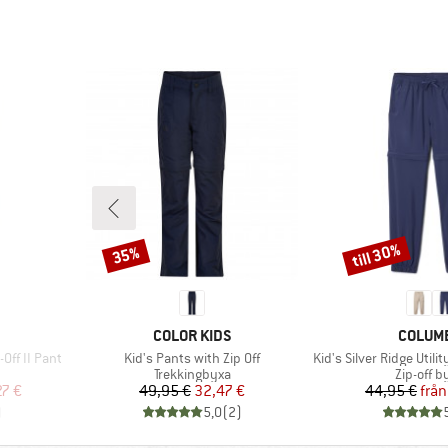
till 30%
35%
Rabatt
Rabatt
E
VARUMÄRKE
VARUM
COLOR KIDS
COLUM
Produkter
Produkter
Off II Pant
Kid's Pants with Zip Off
Kid's Silver Ridge Utili
Produktgrupp
Produkt
Trekkingbyxa
Zip-off b
at pris
Pris
Reducerat pris
Pr
Re
27 €
49,95 €
32,47 €
44,95 €
från
)
5,0
(
2
)