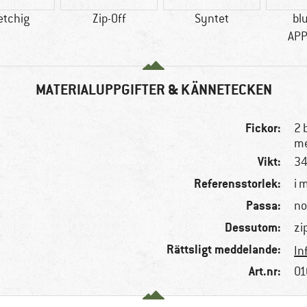
etchig
Zip-Off
Syntet
bl
AP
MATERIALUPPGIFTER & KÄNNETECKEN
Fickor:
2 
me
Vikt:
34
Referensstorlek:
i 
Passa:
no
Dessutom:
zi
Rättsligt meddelande:
In
Art.nr:
01