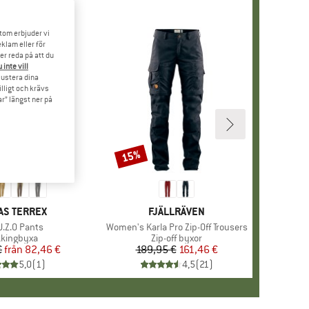
tom erbjuder vi
klam eller för
er reda på att du
 inte vill
 justera dina
illigt och krävs
r” längst ner på
15%
Rabatt
UMÄRKE
AS TERREX
VARUMÄRKE
FJÄLLRÄVEN
ukter
U.Z.O Pants
Produkter
Women's Karla Pro Zip-Off Trousers
duktgrupp
kkingbyxa
Produktgrupp
Zip-off byxor
€
från
Pris
Reducerat pris
82,46 €
189,95 €
Pris
Reducerat pris
161,46 €
5,0
(
1
)
4,5
(
21
)