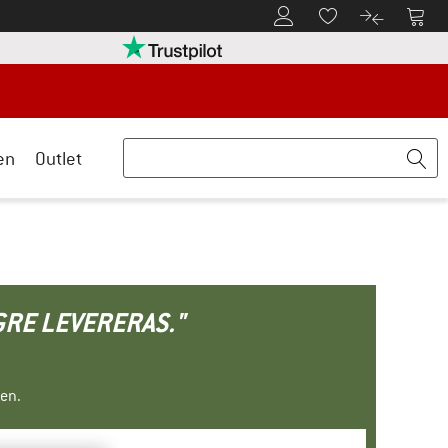
Till kundkontot
Till 
Till minneslistan.
Till produk
turpolicyn här Öppnas i en inforuta
Trust Pilot-garanti - hitta all informatio
en
Outlet
GRE LEVERERAS."
ren.