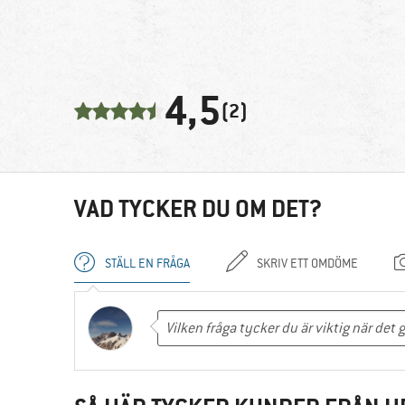
4,5
(2)
VAD TYCKER DU OM DET?
STÄLL EN FRÅGA
SKRIV ETT OMDÖME