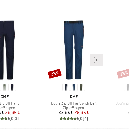
25%
25%
Rabatt
Rabat
VARUMÄRKE
VARUMÄRKE
CMP
CMP
kter
Produkter
Produkt
 Zip Off Pant
Boy's Zip Off Pant with Belt
Boy's Z
duktgrupp
Produktgrupp
-off byxor
Zip-off byxor
Pris
Reducerat pris
Pris
Reducerat pris
 €
29,96 €
35,95 €
26,96 €
5,0
(
3
)
5,0
(
4
)