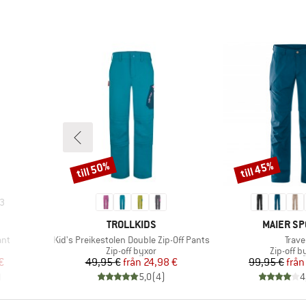
till 50%
till 45%
Rabatt
Rabatt
3
KE
VARUMÄRKE
VARUMÄR
TROLLKIDS
MAIER SP
Produkter
Prod
ant
Kid's Preikestolen Double Zip-Off Pants
Trave
Produktgrupp
Produkt
Zip-off byxor
Zip-off b
at pris
Pris
Reducerat pris
Pr
Re
€
49,95 €
från
24,98 €
99,95 €
från
)
5,0
(
4
)
4