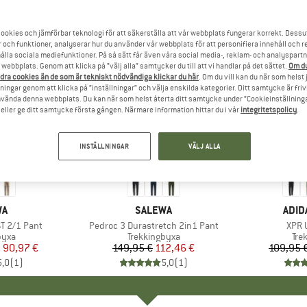
ookies och jämförbar teknologi för att säkerställa att vår webbplats fungerar korrekt. Dessu
r och funktioner, analyserar hur du använder vår webbplats för att personifiera innehåll och re
hålla sociala mediefunktioner. På så sätt får även våra social media-, reklam- och analyspartn
webbplats. Genom att klicka på ”välj alla” samtycker du till att vi handlar på det sättet.
Om du
dra cookies än de som är tekniskt nödvändiga klickar du här
. Om du vill kan du när som helst
ningar genom att klicka på ”inställningar” och välja enskilda kategorier. Ditt samtycke är friv
använda denna webbplats. Du kan när som helst återta ditt samtycke under ”Cookieinställninga
ller ge ditt samtycke första gången. Närmare information hittar du i vår
integritetspolicy
.
INSTÄLLNINGAR
VÄLJ ALLA
till 25%
25%
Rabatt
Rabatt
MÄRKE
WA
VARUMÄRKE
SALEWA
VAR
ADID
T 2/1 Pant
Produkter
Pedroc 3 Durastretch 2in1 Pant
Prod
XPR 
grupp
byxa
Produktgrupp
Trekkingbyxa
Pro
Tre
n
is
ducerat pris
90,97 €
149,95 €
Pris
Reducerat pris
112,46 €
109,95 
5,0
(
1
)
5,0
(
1
)