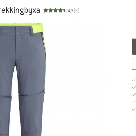
Trekkingbyxa
4,5
(2)