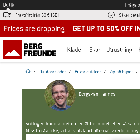
Till
Butik
Fråga 
Fraktfritt från 69 € (SE)
Säker beta
Up to 50% off now in our summer sale
Kläder
Skor
Utrustning
Hemsida
/
Outdoorkläder
/
Byxor outdoor
/
Zip-off byxor
/
Bergsvän Hannes
Antingen handlar det om en äldre modell eller så kan re
Misströsta icke, vi har självklart alternativ redo för dig: