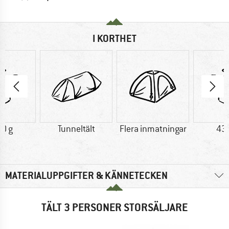
I KORTHET
0 g
Tunneltält
Flera inmatningar
43
MATERIALUPPGIFTER & KÄNNETECKEN
TÄLT 3 PERSONER STORSÄLJARE