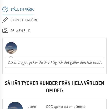
STÄLL EN FRÅGA
SKRIV ETT OMDÖME
DELA EN BILD
SÅ HÄR TYCKER KUNDER FRÅN HELA VÄRLDEN
OM DET:
Joern
100 % tycker att omdömena