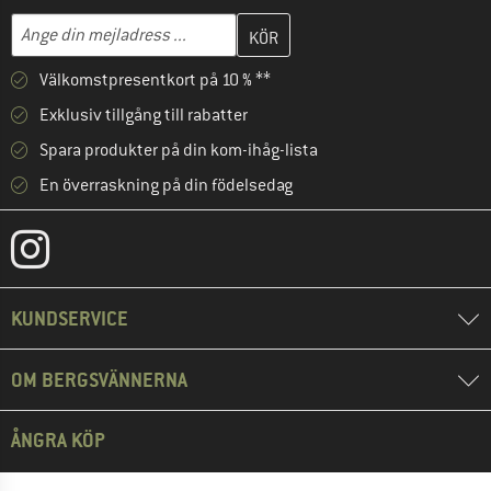
Skriv in din e-postadress här och skapa ditt kundkonto i nästa st
Mejladress
Välkomstpresentkort på 10 % **
Exklusiv tillgång till rabatter
Spara produkter på din kom-ihåg-lista
En överraskning på din födelsedag
KUNDSERVICE
OM BERGSVÄNNERNA
ÅNGRA KÖP