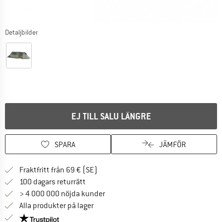
Detaljbilder
EJ TILL SALU LÄNGRE
SPARA
JÄMFÖR
Hitta fraktinformation här! Öppnas i e
Fraktfritt från 69 € (SE)
Gå till returpolicyn här Öppnas i en infor
100 dagars returrätt
> 4 000 000 nöjda kunder
Alla produkter på lager
Trust Pilot-garanti - hitta all information här!