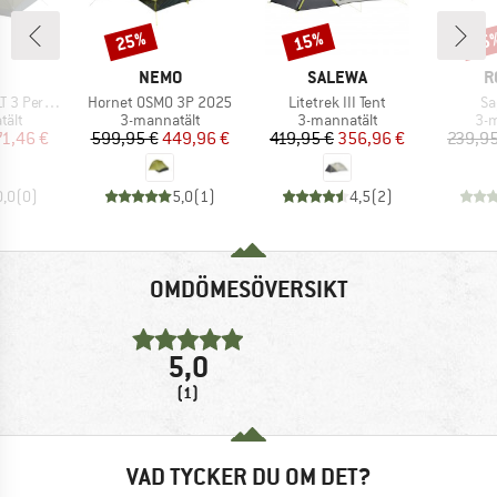
25%
15%
15
Rabatt
Rabatt
Raba
UMÄRKE
VARUMÄRKE
VARUMÄRKE
V
NEMO
SALEWA
R
Produkter
Produkter
Pr
 Person
Hornet OSMO 3P 2025
Litetrek III Tent
Sa
grupp
Produktgrupp
Produktgrupp
Pro
tält
3-mannatält
3-mannatält
3-m
is
ducerat pris
Pris
Reducerat pris
Pris
Reducerat pris
71,46 €
599,95 €
449,96 €
419,95 €
356,96 €
239,95
0,0
(
0
)
5,0
(
1
)
4,5
(
2
)
OMDÖMESÖVERSIKT
5,0
(1)
VAD TYCKER DU OM DET?