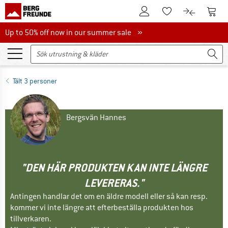
Till kundkontot
Till 
Till minneslistan.
Till produk
Up to 50% off now in our summer sale
Up to 50% off now in our summer sale »
Tält 3 personer
Bergsvän Hannes
"DEN HÄR PRODUKTEN KAN INTE LÄNGRE
LEVERERAS."
Antingen handlar det om en äldre modell eller så kan resp.
kommer vi inte längre att efterbeställa produkten hos
tillverkaren.