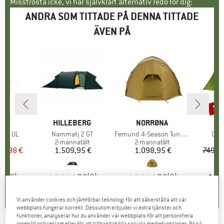
Misströsta icke, vi har självklart alternativ redo för dig:
ANDRA SOM TITTADE PÅ DENNA TITTADE
ÄVEN PÅ
10
Raba
UMÄRKE
C
VARUMÄRKE
HILLEBERG
VARUMÄRKE
NORRØNA
T 2P UL
Produkter
Nammatj 2 GT
Produkter
Femund 4-Season Tunnel Tent 2P
Pro
Oute
grupp
tält
Produktgrupp
2-mannatält
Produktgrupp
2-mannatält
Pr
2-m
is
ducerat pris
99,98 €
1.509,95 €
Pris
1.098,95 €
Pris
749,9
3,6
(
8
)
0,0
(
0
)
0,0
(
0
)
Vi använder cookies och jämförbar teknologi för att säkerställa att vår
webbplats fungerar korrekt. Dessutom erbjuder vi extra tjänster och
funktioner, analyserar hur du använder vår webbplats för att personifiera
innehåll och reklam eller för att tillhandahålla sociala mediefunktioner. På så