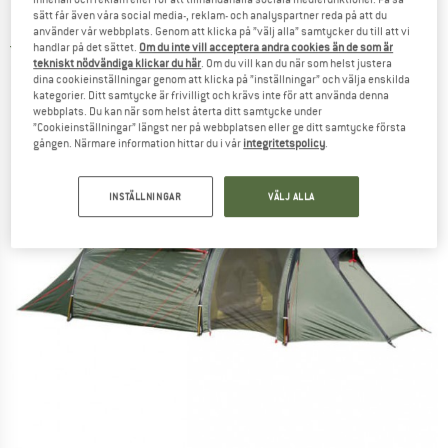
Rejka - Antao III - 3-mannatält
sätt får även våra social media-, reklam- och analyspartner reda på att du
använder vår webbplats. Genom att klicka på ”välj alla” samtycker du till att vi
5,0
(1)
handlar på det sättet.
Om du inte vill acceptera andra cookies än de som är
tekniskt nödvändiga klickar du här
. Om du vill kan du när som helst justera
dina cookieinställningar genom att klicka på ”inställningar” och välja enskilda
kategorier. Ditt samtycke är frivilligt och krävs inte för att använda denna
webbplats. Du kan när som helst återta ditt samtycke under
”Cookieinställningar” längst ner på webbplatsen eller ge ditt samtycke första
gången. Närmare information hittar du i vår
integritetspolicy
.
INSTÄLLNINGAR
VÄLJ ALLA