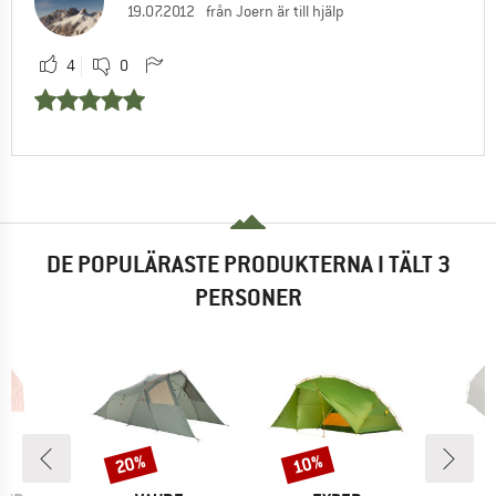
19.07.2012
från Joern är till hjälp
4
0
DE POPULÄRASTE PRODUKTERNA I TÄLT 3
PERSONER
20%
10%
Rabatt
Rabatt