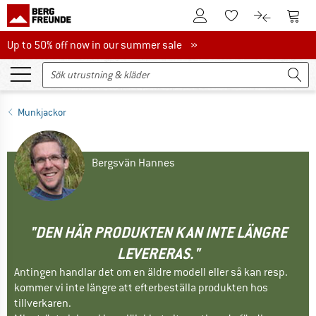
Till kundkontot
Till 
Till minneslistan.
Till produk
Up to 50% off now in our summer sale
Up to 50% off now in our summer sale »
Munkjackor
Bergsvän Hannes
"DEN HÄR PRODUKTEN KAN INTE LÄNGRE
LEVERERAS."
Antingen handlar det om en äldre modell eller så kan resp.
kommer vi inte längre att efterbeställa produkten hos
tillverkaren.