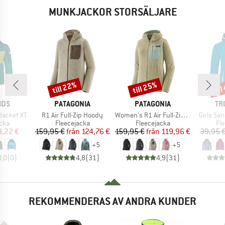
MUNKJACKOR STORSÄLJARE
till 22%
till 25%
til
Rabatt
Rabatt
Raba
RKE
VARUMÄRKE
VARUMÄRKE
VA
IDS
PATAGONIA
PATAGONIA
TR
Produkter
Produkter
Produkt
Jacket XT
R1 Air Full-Zip Hoody
Women's R1 Air Full-Zip Hoody
Girls Sa
grupp
Produktgrupp
Produktgrupp
Pr
cka
Fleecejacka
Fleecejacka
Fl
is
ducerat pris
Pris
Reducerat pris
Pris
Reducerat pris
9,22 €
159,95 €
från
124,76 €
159,95 €
från
119,96 €
39,95 
+
5
+
5
0,0
(
0
)
4,8
(
31
)
4,9
(
31
)
REKOMMENDERAS AV ANDRA KUNDER