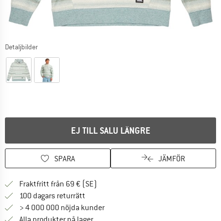
Detaljbilder
EJ TILL SALU LÄNGRE
SPARA
JÄMFÖR
Hitta fraktinformation här! Öppnas i e
Fraktfritt från 69 € (SE)
Gå till returpolicyn här Öppnas i en infor
100 dagars returrätt
> 4 000 000 nöjda kunder
Alla produkter på lager