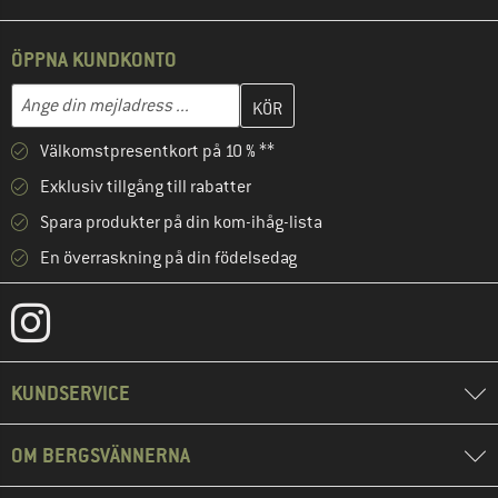
ÖPPNA KUNDKONTO
Skriv in din e-postadress här och skapa ditt kundkonto i nästa st
Mejladress
Välkomstpresentkort på 10 % **
Exklusiv tillgång till rabatter
Spara produkter på din kom-ihåg-lista
En överraskning på din födelsedag
KUNDSERVICE
OM BERGSVÄNNERNA