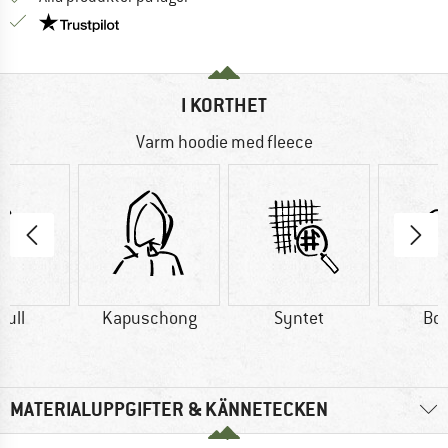
Trust Pilot-garanti - hitta all information här!
I KORTHET
Varm hoodie med fleece
ull
Kapuschong
Syntet
Bo
MATERIALUPPGIFTER & KÄNNETECKEN