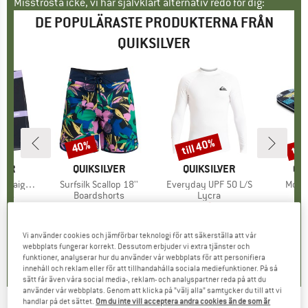
Misströsta icke, vi har självklart alternativ redo för dig:
DE POPULÄRASTE PRODUKTERNA FRÅN
QUIKSILVER
till 40%
til
40%
Rabatt
Rabatt
Raba
RKE
VER
VARUMÄRKE
QUIKSILVER
VARUMÄRKE
QUIKSILVER
VA
QU
ight 17''
Produkter
Surfsilk Scallop 18''
Produkter
Everyday UPF 50 L/S
Prod
Molok
grupp
orts
Produktgrupp
Boardshorts
Produktgrupp
Lycra
P
S
is
ducerat pris
9,97 €
69,95 €
Pris
Reducerat pris
41,97 €
34,95 €
från
Pris
Reducerat pris
20,97 €
27,95 €
+
2
Vi använder cookies och jämförbar teknologi för att säkerställa att vår
0,0
(
0
)
0,0
(
0
)
5,0
(
2
)
webbplats fungerar korrekt. Dessutom erbjuder vi extra tjänster och
funktioner, analyserar hur du använder vår webbplats för att personifiera
innehåll och reklam eller för att tillhandahålla sociala mediefunktioner. På så
sätt får även våra social media-, reklam- och analyspartner reda på att du
använder vår webbplats. Genom att klicka på ”välj alla” samtycker du till att vi
handlar på det sättet.
Om du inte vill acceptera andra cookies än de som är