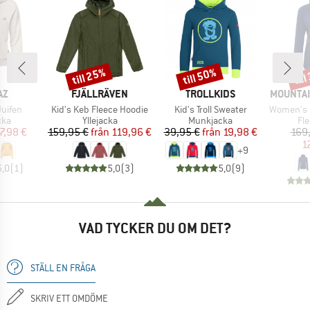
till 25%
till 50%
til
Rabatt
Rabatt
Raba
ÄRKE
VARUMÄRKE
VARUMÄRKE
VARUMÄ
AZ
FJÄLLRÄVEN
TROLLKIDS
MOUNTAI
Produkter
Produkter
Produkter
uifen
Kid's Keb Fleece Hoodie
Kid's Troll Sweater
Women's Eclip
grupp
Produktgrupp
Produktgrupp
Pr
cka
Yllejacka
Munkjacka
Fl
is
ducerat pris
Pris
Reducerat pris
Pris
Reducerat pris
7,98 €
159,95 €
från
119,96 €
39,95 €
från
19,98 €
169
1
+
9
5,0
(
1
)
5,0
(
3
)
5,0
(
9
)
VAD TYCKER DU OM DET?
STÄLL EN FRÅGA
SKRIV ETT OMDÖME