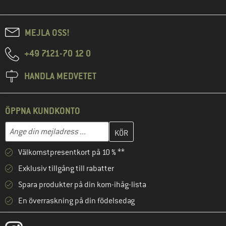
MEJLA OSS!
+49 7121-70 12 0
HANDLA MEDVETET
ÖPPNA KUNDKONTO
Skriv in din e-postadress här och skapa ditt kundkonto i nästa st
Mejladress
Välkomstpresentkort på 10 % **
Exklusiv tillgång till rabatter
Spara produkter på din kom-ihåg-lista
En överraskning på din födelsedag