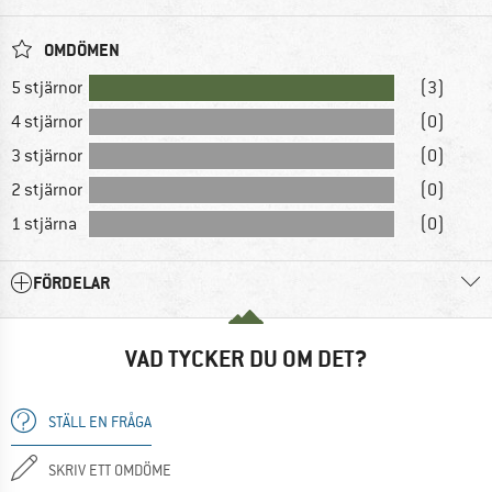
OMDÖMEN
5 stjärnor
(3)
4 stjärnor
(0)
3 stjärnor
(0)
2 stjärnor
(0)
1 stjärna
(0)
FÖRDELAR
VAD TYCKER DU OM DET?
STÄLL EN FRÅGA
SKRIV ETT OMDÖME