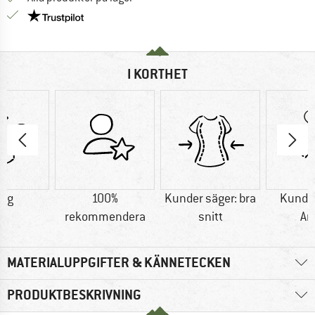
Trust Pilot-garanti - hitta all information här!
I KORTHET
0 g
100%
Kunder säger: bra
Kunder
rekommendera
snitt
An
MATERIALUPPGIFTER & KÄNNETECKEN
PRODUKTBESKRIVNING