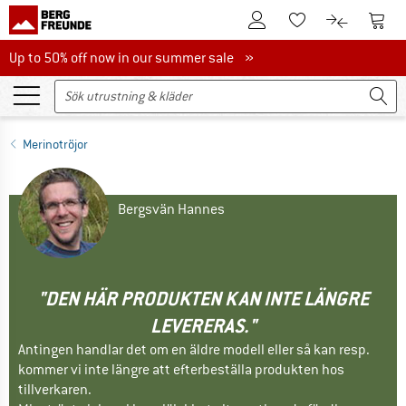
Till kundkontot
Till 
Till minneslistan.
Till produk
Up to 50% off now in our summer sale
Up to 50% off now in our summer sale »
Merinotröjor
Bergsvän Hannes
"DEN HÄR PRODUKTEN KAN INTE LÄNGRE
LEVERERAS."
Antingen handlar det om en äldre modell eller så kan resp.
kommer vi inte längre att efterbeställa produkten hos
tillverkaren.