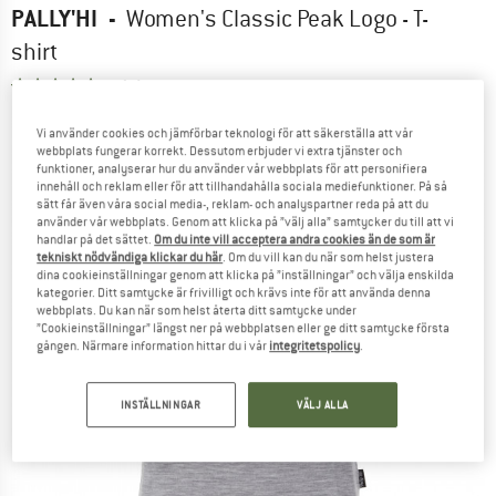
PALLY'HI
-
Women's Classic Peak Logo - T-
shirt
5,0
(3)
Vi använder cookies och jämförbar teknologi för att säkerställa att vår
webbplats fungerar korrekt. Dessutom erbjuder vi extra tjänster och
funktioner, analyserar hur du använder vår webbplats för att personifiera
innehåll och reklam eller för att tillhandahålla sociala mediefunktioner. På så
sätt får även våra social media-, reklam- och analyspartner reda på att du
använder vår webbplats. Genom att klicka på ”välj alla” samtycker du till att vi
handlar på det sättet.
Om du inte vill acceptera andra cookies än de som är
tekniskt nödvändiga klickar du här
. Om du vill kan du när som helst justera
dina cookieinställningar genom att klicka på ”inställningar” och välja enskilda
kategorier. Ditt samtycke är frivilligt och krävs inte för att använda denna
webbplats. Du kan när som helst återta ditt samtycke under
”Cookieinställningar” längst ner på webbplatsen eller ge ditt samtycke första
gången. Närmare information hittar du i vår
integritetspolicy
.
INSTÄLLNINGAR
VÄLJ ALLA