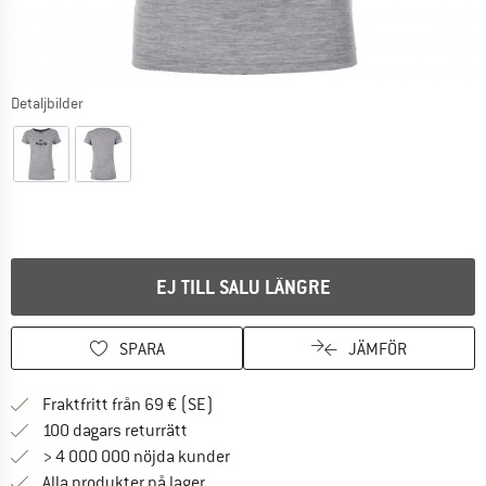
Detaljbilder
EJ TILL SALU LÄNGRE
SPARA
JÄMFÖR
Hitta fraktinformation här! Öppnas i e
Fraktfritt från 69 € (SE)
Gå till returpolicyn här Öppnas i en infor
100 dagars returrätt
> 4 000 000 nöjda kunder
Alla produkter på lager