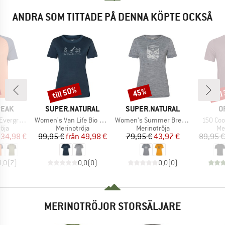
ANDRA SOM TITTADE PÅ DENNA KÖPTE OCKSÅ
till 50%
til
45%
Rabatt
Rabatt
Raba
RKE
VARUMÄRKE
VARUMÄRKE
V
PEAK
SUPER.NATURAL
SUPER.NATURAL
O
Produkter
Produkter
Produkt
e. T-Shirt
Women's Van Life Bio Jersey Tee
Women's Summer Break Tee
150 Cool
grupp
Produktgrupp
Produktgrupp
Pr
öja
Merinotröja
Merinotröja
Me
is
ducerat pris
Pris
Reducerat pris
Pris
Reducerat pris
34,98 €
99,95 €
från
49,98 €
79,95 €
43,97 €
89,95 €
4,0
(
7
)
0,0
(
0
)
0,0
(
0
)
MERINOTRÖJOR STORSÄLJARE