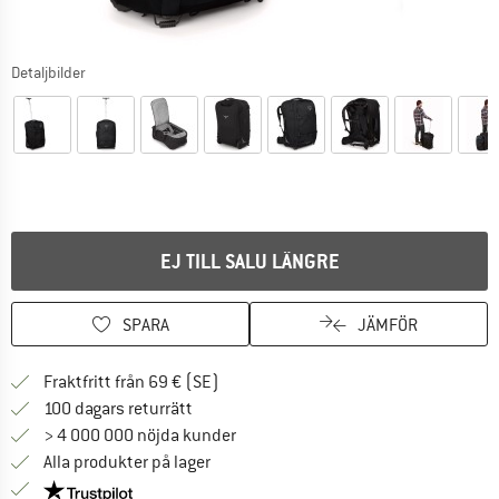
Detaljbilder
EJ TILL SALU LÄNGRE
SPARA
JÄMFÖR
Hitta fraktinformation här! Öppnas i e
Fraktfritt från 69 € (SE)
Gå till returpolicyn här Öppnas i en infor
100 dagars returrätt
> 4 000 000 nöjda kunder
Alla produkter på lager
Trust Pilot-garanti - hitta all information här!