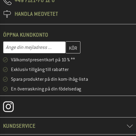
+49 7121-70 12 0
HANDLA MEDVETET
ÖPPNA KUNDKONTO
Skriv in din e-postadress här och skapa ditt kundkonto i nästa st
Mejladress
Välkomstpresentkort på 10 % **
Exklusiv tillgång till rabatter
Spara produkter på din kom-ihåg-lista
En överraskning på din födelsedag
KUNDSERVICE