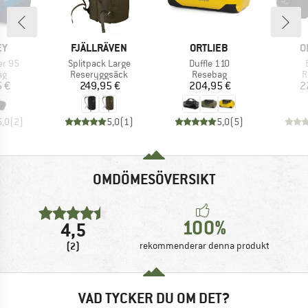
MÄRKE
VARUMÄRKE
VARUMÄRKE
V
EY
FJÄLLRÄVEN
ORTLIEB
O
Produkter
Produkter
er 95
Splitpack Large
Duffle 110
tgrupp
Produktgrupp
Produktgrupp
P
ag
Reseryggsäck
Resebag
R
is
Pris
Pris
5 €
249,95 €
204,95 €
2
5,0
(
2
)
5,0
(
1
)
5,0
(
5
)
OMDÖMESÖVERSIKT
100%
4,5
(2)
rekommenderar denna produkt
VAD TYCKER DU OM DET?