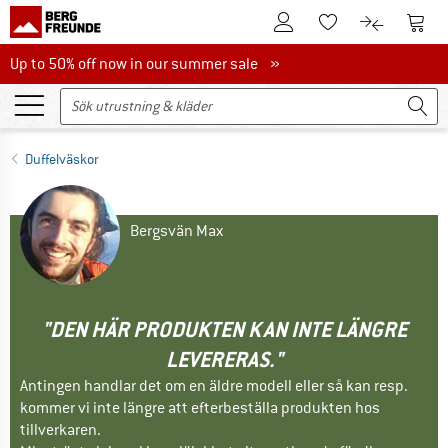
Till kundkontot
Till 
Till minneslistan.
Till produk
Up to 50% off now in our summer sale
Up to 50% off now in our summer sale »
Duffelväskor
Bergsvän Max
"DEN HÄR PRODUKTEN KAN INTE LÄNGRE
LEVERERAS."
Antingen handlar det om en äldre modell eller så kan resp.
kommer vi inte längre att efterbeställa produkten hos
tillverkaren.