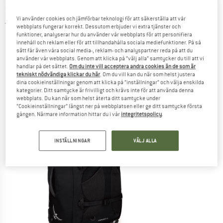
OSPREY
-
Farpoint Wheeled 36 - Resebag
Vi använder cookies och jämförbar teknologi för att säkerställa att vår
4,5
(2)
webbplats fungerar korrekt. Dessutom erbjuder vi extra tjänster och
funktioner, analyserar hur du använder vår webbplats för att personifiera
innehåll och reklam eller för att tillhandahålla sociala mediefunktioner. På så
sätt får även våra social media-, reklam- och analyspartner reda på att du
använder vår webbplats. Genom att klicka på ”välj alla” samtycker du till att vi
handlar på det sättet.
Om du inte vill acceptera andra cookies än de som är
tekniskt nödvändiga klickar du här
. Om du vill kan du när som helst justera
dina cookieinställningar genom att klicka på ”inställningar” och välja enskilda
kategorier. Ditt samtycke är frivilligt och krävs inte för att använda denna
webbplats. Du kan när som helst återta ditt samtycke under
”Cookieinställningar” längst ner på webbplatsen eller ge ditt samtycke första
gången. Närmare information hittar du i vår
integritetspolicy
.
INSTÄLLNINGAR
VÄLJ ALLA