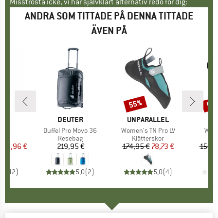
Misströsta icke, vi har självklart alternativ redo för dig:
ANDRA SOM TITTADE PÅ DENNA TITTADE
ÄVEN PÅ
55%
50
Rabatt
Raba
ÄRKE
ID
VARUMÄRKE
DEUTER
VARUMÄRKE
UNPARALLEL
er
 mm
Produkter
Duffel Pro Movo 36
Produkter
Women's TN Pro LV
Prod
Wome
tgrupp
ep
Produktgrupp
Resebag
Produktgrupp
Klätterskor
Pr
Kl
n
is
ducerat pris
99,96 €
219,95 €
Pris
174,95 €
Pris
Reducerat pris
78,73 €
154,9
,0
(
42
)
5,0
(
2
)
5,0
(
4
)