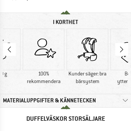
I KORTHET
0 g
100%
Kunder säger: bra
Be
rekommendera
bärsystem
ytterm
MATERIALUPPGIFTER & KÄNNETECKEN
DUFFELVÄSKOR STORSÄLJARE