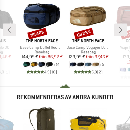
till 40%
till 25%
til
Rabatt
Rabatt
Raba
RKE
VARUMÄRKE
VARUMÄRKE
V
AUS
THE NORTH FACE
THE NORTH FACE
C
Produkter
Produkter
Produ
ule 30
Base Camp Duffel Recycled Small
Base Camp Voyager Duffel 32L
Viaje 
tgrupp
Produktgrupp
Produktgrupp
P
ag
Resebag
Resebag
R
is
ducerat pris
Pris
Reducerat pris
Pris
Reducerat pris
9,46 €
144,95 €
från
86,97 €
129,95 €
från
97,46 €
139
1
+
14
+
5
4,0
(
1
)
4,9
(
10
)
5,0
(
2
)
REKOMMENDERAS AV ANDRA KUNDER