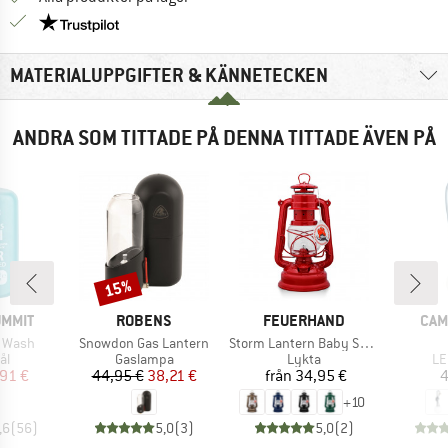
Trust Pilot-garanti - hitta all information här!
MATERIALUPPGIFTER & KÄNNETECKEN
ANDRA SOM TITTADE PÅ DENNA TITTADE ÄVEN PÅ
15%
Rabatt
KE
VARUMÄRKE
VARUMÄRKE
VAR
UMMIT
ROBENS
FEUERHAND
CAM
Produkter
Produkter
s Wash
Snowdon Gas Lantern
Storm Lantern Baby Special 276
tgrupp
Produktgrupp
Produktgrupp
Pr
ål
Gaslampa
Lykta
LE
is
ducerat pris
Pris
Reducerat pris
Pris
91 €
44,95 €
38,21 €
från
34,95 €
4
+
10
,6
(
56
)
5,0
(
3
)
5,0
(
2
)