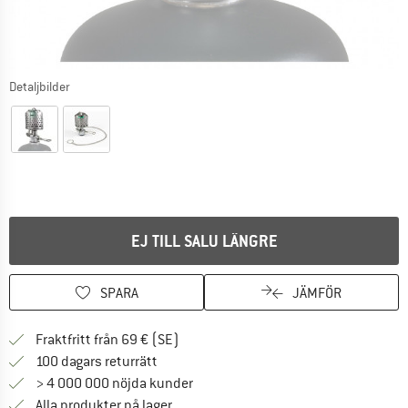
Detaljbilder
EJ TILL SALU LÄNGRE
SPARA
JÄMFÖR
Hitta fraktinformation här! Öppnas i e
Fraktfritt från 69 € (SE)
Gå till returpolicyn här Öppnas i en infor
100 dagars returrätt
> 4 000 000 nöjda kunder
Alla produkter på lager