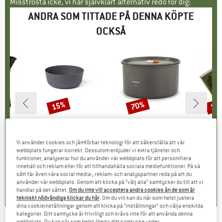
Misströsta icke, vi har självklart alternativ redo för dig:
ANDRA SOM TITTADE PÅ DENNA KÖPTE
OCKSÅ
15%
70%
15
Rabatt
Rabatt
Raba
E
TDOORS
VARUMÄRKE
SEA TO SUMMIT
VARUMÄRKE
STOIC
VA
FJÄ
llanapoli
Produkter
Camp Bowl
Produkter
AlmvikSt. Pot 0.8
Prod
Gree
upp
askin
Produktgrupp
Skål
Produktgrupp
Kastrull
Produ
Impre
Vi använder cookies och jämförbar teknologi för att säkerställa att vår
is
ducerat pris
11,01 €
5,95 €
Pris
Reducerat pris
5,06 €
24,95 €
Pris
Reducerat pris
7,49 €
9,9
webbplats fungerar korrekt. Dessutom erbjuder vi extra tjänster och
funktioner, analyserar hur du använder vår webbplats för att personifiera
innehåll och reklam eller för att tillhandahålla sociala mediefunktioner. På så
sätt får även våra social media-, reklam- och analyspartner reda på att du
4,1
(
8
)
0,0
(
0
)
4,5
(
2
)
använder vår webbplats. Genom att klicka på ”välj alla” samtycker du till att vi
handlar på det sättet.
Om du inte vill acceptera andra cookies än de som är
tekniskt nödvändiga klickar du här
. Om du vill kan du när som helst justera
dina cookieinställningar genom att klicka på ”inställningar” och välja enskilda
kategorier. Ditt samtycke är frivilligt och krävs inte för att använda denna
webbplats. Du kan när som helst återta ditt samtycke under