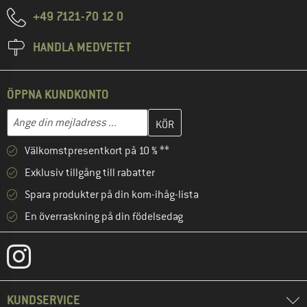
+49 7121-70 12 0
HANDLA MEDVETET
ÖPPNA KUNDKONTO
Skriv in din e-postadress här och skapa ditt kundkonto i nästa st
Mejladress
Välkomstpresentkort på 10 % **
Exklusiv tillgång till rabatter
Spara produkter på din kom-ihåg-lista
En överraskning på din födelsedag
KUNDSERVICE