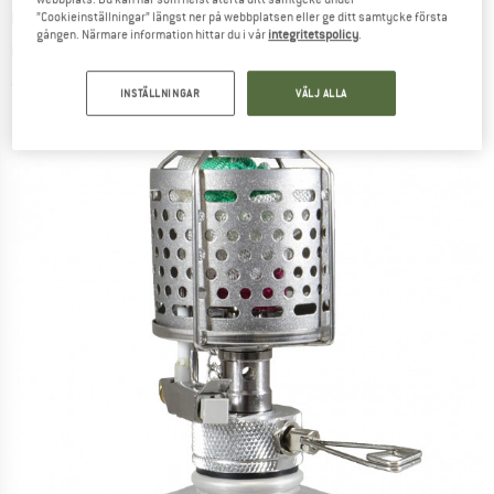
ORIGIN OUTDOORS
-
Gaslaterne Mini -
”Cookieinställningar” längst ner på webbplatsen eller ge ditt samtycke första
gången. Närmare information hittar du i vår
integritetspolicy
.
Gaslampa
(0)
INSTÄLLNINGAR
VÄLJ ALLA