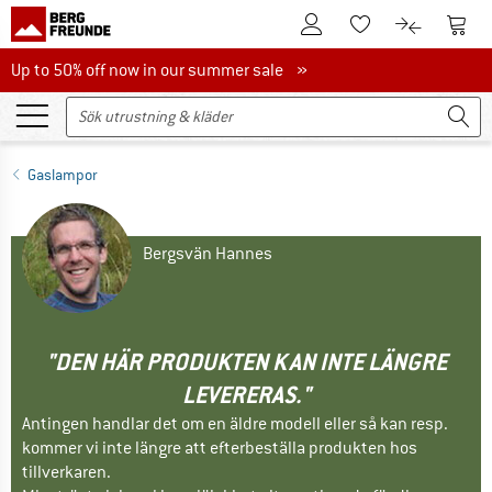
Till kundkontot
Till 
Till minneslistan.
Till produk
Up to 50% off now in our summer sale
Up to 50% off now in our summer sale »
Gaslampor
Bergsvän Hannes
"DEN HÄR PRODUKTEN KAN INTE LÄNGRE
LEVERERAS."
Antingen handlar det om en äldre modell eller så kan resp.
kommer vi inte längre att efterbeställa produkten hos
tillverkaren.