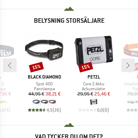
BELYSNING STORSÄLJARE
15%
15%
15
Rabatt
Rabatt
Raba
UMÄRKE
VARUMÄRKE
VARUMÄRKE
A
BLACK DIAMOND
PETZL
ter
Produkter
Produkter
Produk
 5
Spot 400
Core 2 Akku
Headlam
grupp
Produktgrupp
Produktgrupp
Pr
mpa
Pannlampa
Ackumulator
Pa
is
ducerat pris
Pris
Reducerat pris
Pris
Reducerat pris
7,96 €
44,95 €
38,21 €
29,95 €
25,46 €
79,9
5,0
(
4
)
4,5
(
26
)
0,0
(
0
)
VAD TYCKER DU OM DET?