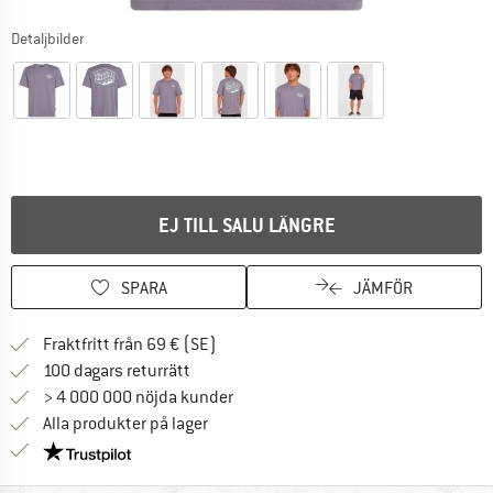
Detaljbilder
EJ TILL SALU LÄNGRE
SPARA
JÄMFÖR
Hitta fraktinformation här! Öppnas i e
Fraktfritt från 69 € (SE)
Gå till returpolicyn här Öppnas i en infor
100 dagars returrätt
> 4 000 000 nöjda kunder
Alla produkter på lager
Trust Pilot-garanti - hitta all information här!