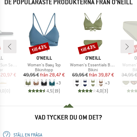
DE POPULÄRASTE PRODUKTERNA FRÅN O'NEILL
till 43%
till 43%
til
Rabatt
Rabatt
Raba
MÄRKE
VARUMÄRKE
VARUMÄRKE
V
LL
O'NEILL
O'NEILL
O
Produkter
Produkter
Produkt
 Sandals
Women's Baay Top
Women's Essentials Baay Maoi Bikini Set
Women's
tgrupp
Produktgrupp
Produktgrupp
Pr
er
Bikinitopp
Bikini
Bi
is
ducerat pris
Pris
Reducerat pris
Pris
Reducerat pris
20,97 €
49,95 €
från
28,47 €
69,95 €
från
39,87 €
34,95 
+
3
+
3
0,0
(
0
)
4,5
(
19
)
4,0
(
3
)
VAD TYCKER DU OM DET?
STÄLL EN FRÅGA