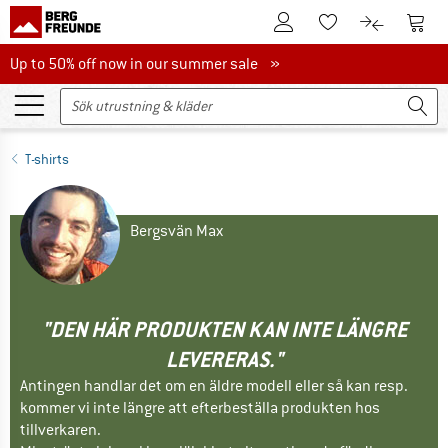
Till kundkontot
Till 
Till minneslistan.
Till produk
Up to 50% off now in our summer sale
Up to 50% off now in our summer sale »
T-shirts
Bergsvän Max
"DEN HÄR PRODUKTEN KAN INTE LÄNGRE
LEVERERAS."
Antingen handlar det om en äldre modell eller så kan resp.
kommer vi inte längre att efterbeställa produkten hos
tillverkaren.