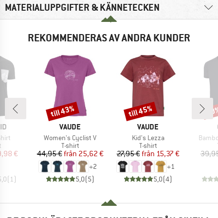
MATERIALUPPGIFTER & KÄNNETECKEN
REKOMMENDERAS AV ANDRA KUNDER
till 43%
till 45%
20
Rabatt
Rabatt
Raba
ÄRKE
VARUMÄRKE
VARUMÄRKE
ID
VAUDE
VAUDE
r
Produkter
Produkter
Produk
hirt
Women's Cyclist V
Kid's Lezza
Bambo
ktgrupp
Produktgrupp
Produktgrupp
t
T-shirt
T-shirt
is
ducerat pris
Pris
Reducerat pris
Pris
Reducerat pris
9,98 €
44,95 €
från
25,62 €
27,95 €
från
15,37 €
39,9
+
2
+
1
5,0
(
1
)
5,0
(
5
)
5,0
(
4
)