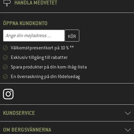
HANDLA MEDVETET
ÖPPNA KUNDKONTO
Skriv in din e-postadress här och skapa ditt kundkonto i nästa st
Mejladress
Välkomstpresentkort på 10 % **
Exklusiv tillgång till rabatter
Spara produkter på din kom-ihåg-lista
En överraskning på din födelsedag
KUNDSERVICE
OM BERGSVÄNNERNA