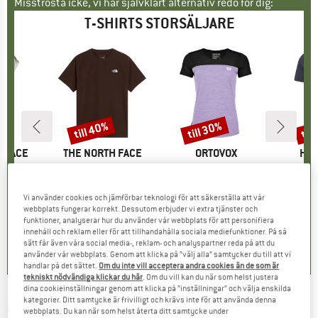
Misströsta icke, vi har självklart alternativ redo för dig:
T-SHIRTS STORSÄLJARE
till 40%
till 30%
til
Rabatt
Rabatt
Raba
E
 FACE
VARUMÄRKE
THE NORTH FACE
VARUMÄRKE
ORTOVOX
VA
HEB
ken Tank
Produkter
Evolution Simple Dome Short Sleeve
Produkter
Women's 150 Cool Logo T-Shirt
Produkte
MerinoMix150 Pi
uktgrupp
t
Produktgrupp
T-shirt
Produktgrupp
Merinotröja
Pr
Me
is
ducerat pris
27,97 €
26,95 €
från
Pris
Reducerat pris
16,17 €
89,95 €
från
Pris
Reducerat pris
62,97 €
59,95 €
Vi använder cookies och jämförbar teknologi för att säkerställa att vår
webbplats fungerar korrekt. Dessutom erbjuder vi extra tjänster och
+
10
funktioner, analyserar hur du använder vår webbplats för att personifiera
,9
(
25
)
4,8
(
8
)
4,7
(
24
)
innehåll och reklam eller för att tillhandahålla sociala mediefunktioner. På så
sätt får även våra social media-, reklam- och analyspartner reda på att du
använder vår webbplats. Genom att klicka på ”välj alla” samtycker du till att vi
handlar på det sättet.
Om du inte vill acceptera andra cookies än de som är
tekniskt nödvändiga klickar du här
. Om du vill kan du när som helst justera
dina cookieinställningar genom att klicka på ”inställningar” och välja enskilda
kategorier. Ditt samtycke är frivilligt och krävs inte för att använda denna
O'NEILL
-
Box Logo T-Shirt - T-shirt
webbplats. Du kan när som helst återta ditt samtycke under