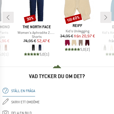
till 40%
30%
Rabatt
Rabatt
VARUMÄRKE
REIFF
E
VARUMÄRKE
V
AMOND
THE NORTH FACE
D
Produkter
Kid's Unilegging
Produkter
Produkt
Pants
Women's Aphrodite 2.0 Capri
Kid’s Kn
Pris
Reducerat pris
34,95 €
från
20,97 €
grupp
Produktgrupp
yxa
Shorts
is
ducerat pris
Pris
Reducerat pris
5,96 €
74,95 €
52,47 €
frå
5,0
(
2
)
5,0
(
1
)
5,0
(
1
)
VAD TYCKER DU OM DET?
STÄLL EN FRÅGA
SKRIV ETT OMDÖME
DELA EN BILD