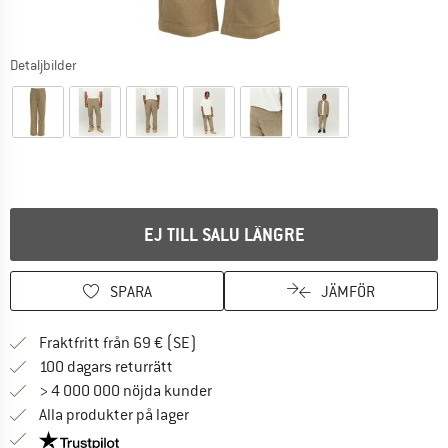
Detaljbilder
EJ TILL SALU LÄNGRE
SPARA
JÄMFÖR
Hitta fraktinformation här! Öppnas i e
Fraktfritt från 69 € (SE)
Gå till returpolicyn här Öppnas i en infor
100 dagars returrätt
> 4 000 000 nöjda kunder
Alla produkter på lager
Trust Pilot-garanti - hitta all information här!