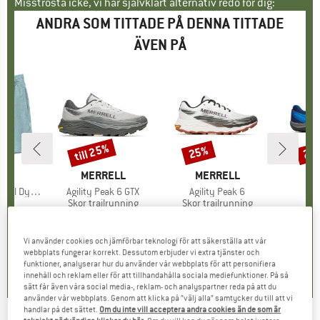
Misströsta icke, vi har självklart alternativ redo för dig:
ANDRA SOM TITTADE PÅ DENNA TITTADE
ÄVEN PÅ
till 25%
25%
20
Rabatt
Rabatt
Raba
MÄRKE
NE
VARUMÄRKE
MERRELL
VARUMÄRKE
MERRELL
V
M
Sweat Shorts
Produkter
Agility Peak 6 GTX
Produkter
Agility Peak 6
Pr
Tra
ktgrupp
s
Produktgrupp
Skor trailrunning
Produktgrupp
Skor trailrunning
Pr
Ba
is
ducerat pris
38,97 €
194,95 €
från
Pris
Reducerat pris
146,21 €
164,95 €
Pris
Reducerat pris
123,71 €
139,9
Vi använder cookies och jämförbar teknologi för att säkerställa att vår
0,0
(
0
)
0,0
(
0
)
0,0
(
0
)
webbplats fungerar korrekt. Dessutom erbjuder vi extra tjänster och
funktioner, analyserar hur du använder vår webbplats för att personifiera
innehåll och reklam eller för att tillhandahålla sociala mediefunktioner. På så
sätt får även våra social media-, reklam- och analyspartner reda på att du
använder vår webbplats. Genom att klicka på ”välj alla” samtycker du till att vi
handlar på det sättet.
Om du inte vill acceptera andra cookies än de som är