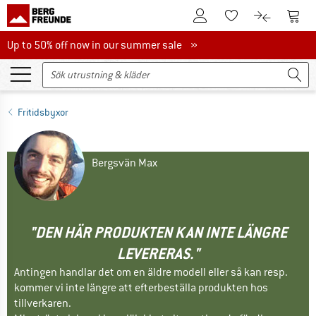
Till kundkontot
Till 
Till minneslistan.
Till produk
Up to 50% off now in our summer sale
Up to 50% off now in our summer sale »
Fritidsbyxor
Bergsvän Max
"DEN HÄR PRODUKTEN KAN INTE LÄNGRE
LEVERERAS."
Antingen handlar det om en äldre modell eller så kan resp.
kommer vi inte längre att efterbeställa produkten hos
tillverkaren.