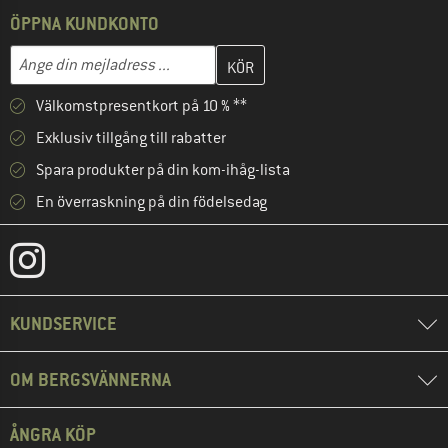
ÖPPNA KUNDKONTO
Skriv in din e-postadress här och skapa ditt kundkonto i nästa st
Mejladress
Välkomstpresentkort på 10 % **
Exklusiv tillgång till rabatter
Spara produkter på din kom-ihåg-lista
En överraskning på din födelsedag
KUNDSERVICE
OM BERGSVÄNNERNA
ÅNGRA KÖP