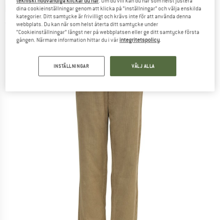
tekniskt nödvändiga klickar du här
. Om du vill kan du när som helst justera
MAZINE
-
Corduroy Pants - Fritidsbyxa
dina cookieinställningar genom att klicka på ”inställningar” och välja enskilda
kategorier. Ditt samtycke är frivilligt och krävs inte för att använda denna
(0)
webbplats. Du kan när som helst återta ditt samtycke under
”Cookieinställningar” längst ner på webbplatsen eller ge ditt samtycke första
gången. Närmare information hittar du i vår
integritetspolicy
.
INSTÄLLNINGAR
VÄLJ ALLA