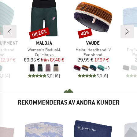
till 25%
40%
Rabatt
Rabatt
VARUMÄRKE
VARUMÄRKE
QUIPMENT
MALOJA
VAUDE
Produkter
Produkter
Produ
eadband
Women's BadusM.
Melbu Headband IV
Dryfl
tgrupp
Produktgrupp
Produktgrupp
Pr
nd
Cykelbyxa
Pannband
P
is
ducerat pris
Pris
Reducerat pris
Pris
Reducerat pris
12,97 €
89,95 €
från
67,46 €
29,95 €
17,97 €
2
+
3
5,0
(
4
)
5,0
(
16
)
5,0
(
6
)
REKOMMENDERAS AV ANDRA KUNDER