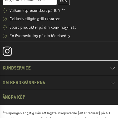
Välkomstpresentkort på 10 % **
Exklusiv tillgång till rabatter
Spara produkter på din kom-ihåg-lista
En överraskning på din födelsedag
KUNDSERVICE
OM BERGSVÄNNERNA
ÅNGRA KÖP
**Kupongen är giltig från ett lägsta inköpsvärde (efter returer) på 40