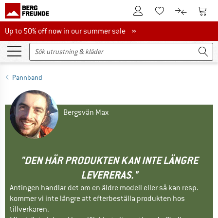
Till kundkontot
Till 
Till minneslistan.
Till produk
Up to 50% off now in our summer sale
Up to 50% off now in our summer sale »
Pannband
Bergsvän Max
"DEN HÄR PRODUKTEN KAN INTE LÄNGRE
LEVERERAS."
Antingen handlar det om en äldre modell eller så kan resp.
kommer vi inte längre att efterbeställa produkten hos
tillverkaren.