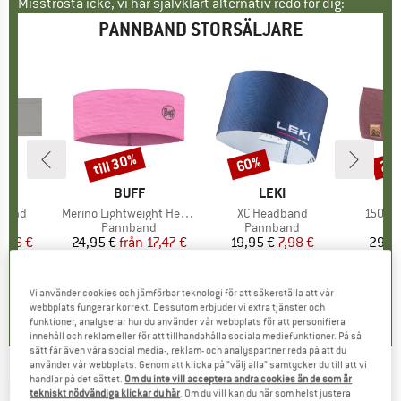
Misströsta icke, vi har självklart alternativ redo för dig:
PANNBAND STORSÄLJARE
till 30%
60%
20
Rabatt
Rabatt
Raba
RUMÄRKE
VARUMÄRKE
BUFF
VARUMÄRKE
LEKI
V
O
dband
Produkter
Merino Lightweight Headband
Produkter
XC Headband
Produk
150 Co
tgrupp
nd
Produktgrupp
Pannband
Produktgrupp
Pannband
Pr
P
is
ducerat pris
3,96 €
24,95 €
från
Pris
Reducerat pris
17,47 €
19,95 €
Pris
Reducerat pris
7,98 €
29,9
+
1
0,0
(
0
)
4,4
(
8
)
0,0
(
0
)
Vi använder cookies och jämförbar teknologi för att säkerställa att vår
webbplats fungerar korrekt. Dessutom erbjuder vi extra tjänster och
funktioner, analyserar hur du använder vår webbplats för att personifiera
innehåll och reklam eller för att tillhandahålla sociala mediefunktioner. På så
sätt får även våra social media-, reklam- och analyspartner reda på att du
använder vår webbplats. Genom att klicka på ”välj alla” samtycker du till att vi
handlar på det sättet.
Om du inte vill acceptera andra cookies än de som är
MATT
-
Coolmax Eco Narrow Headband -
tekniskt nödvändiga klickar du här
. Om du vill kan du när som helst justera