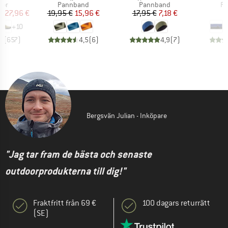
grupp
Produktgrupp
Produktgrupp
Pr
kor
Pannband
Pannband
P
is
ducerat pris
Pris
Reducerat pris
Pris
Reducerat pris
127,96 €
19,95 €
15,96 €
17,95 €
7,18 €
3
+
10
,8
(
657
)
4,5
(
6
)
4,9
(
7
)
Bergsvän Julian - Inköpare
"Jag tar fram de bästa och senaste
outdoorprodukterna till dig!"
Fraktfritt från 69 €
100 dagars returrätt
(SE)