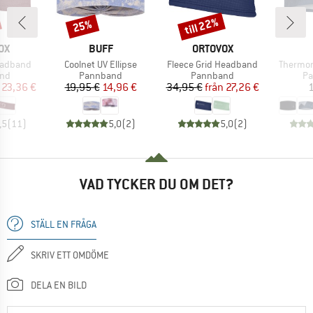
till 22%
25%
Rabatt
Rabatt
ÄRKE
VARUMÄRKE
VARUMÄRKE
OX
BUFF
ORTOVOX
Produkter
Produkter
Produkt
eadband
Coolnet UV Ellipse
Fleece Grid Headband
Thermo
tgrupp
Produktgrupp
Produktgrupp
Pr
nd
Pannband
Pannband
P
is
ducerat pris
Pris
Reducerat pris
Pris
Reducerat pris
23,36 €
19,95 €
14,96 €
34,95 €
från
27,26 €
1
,5
(
11
)
5,0
(
2
)
5,0
(
2
)
VAD TYCKER DU OM DET?
STÄLL EN FRÅGA
SKRIV ETT OMDÖME
DELA EN BILD