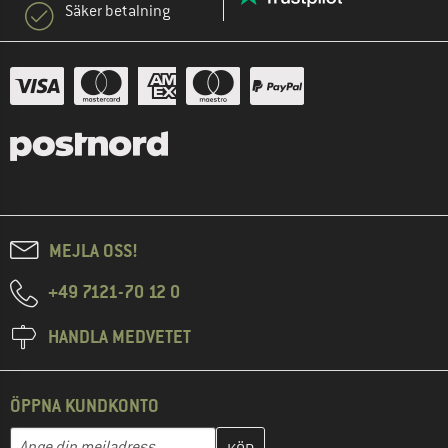
Säker betalning
MEJLA OSS!
+49 7121-70 12 0
HANDLA MEDVETET
ÖPPNA KUNDKONTO
Skriv in din e-postadress här och skapa ditt kundkonto i nästa st
Mejladress