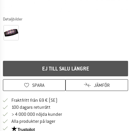
Detaljbilder
EJ TILL SALU LÄNGRE
SPARA
JÄMFÖR
Hitta fraktinformation här! Öppnas i e
Fraktfritt från 69 € (SE)
Gå till returpolicyn här Öppnas i en infor
100 dagars returrätt
> 4 000 000 nöjda kunder
Alla produkter på lager
Trust Pilot-garanti - hitta all information här!