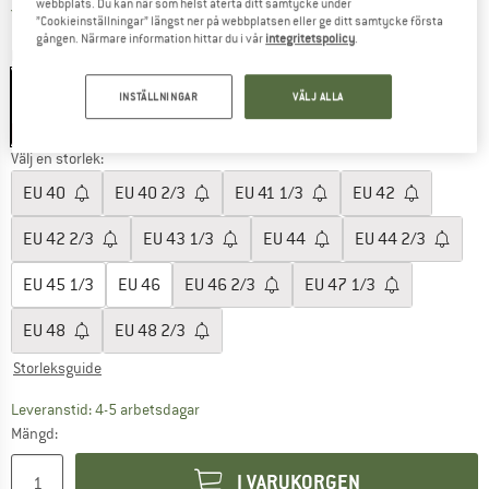
webbplats. Du kan när som helst återta ditt samtycke under
Sverige. Information om fraktkostnader. Öppnas i 
Fraktfri
(SE)
”Cookieinställningar” längst ner på webbplatsen eller ge ditt samtycke första
gången. Närmare information hittar du i vår
integritetspolicy
.
Färg:
Deep Silver Sage / Silver Sage
INSTÄLLNINGAR
VÄLJ ALLA
50%
Välj en storlek:
EU
40
EU
40 2/3
EU
41 1/3
EU
42
EU
42 2/3
EU
43 1/3
EU
44
EU
44 2/3
EU
45 1/3
EU
46
EU
46 2/3
EU
47 1/3
EU
48
EU
48 2/3
Storleksguide
Länken öppnas i en inforuta och innehåller 
Leveranstid: 4-5 arbetsdagar
Mängd:
I VARUKORGEN