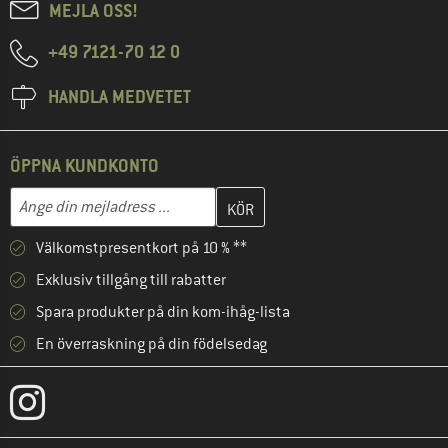
MEJLA OSS!
+49 7121-70 12 0
HANDLA MEDVETET
ÖPPNA KUNDKONTO
Skriv in din e-postadress här och skapa ditt kundkonto i nästa st
Mejladress
Välkomstpresentkort på 10 % **
Exklusiv tillgång till rabatter
Spara produkter på din kom-ihåg-lista
En överraskning på din födelsedag