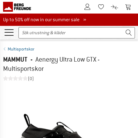
Till kundkontot
Till 
Till minneslistan.
Till produk
Up to 50% off now in our summer sale
Up to 50% off now in our summer sale »
Multisportskor
MAMMUT
-
Aenergy Ultra Low GTX -
Multisportskor
(0)