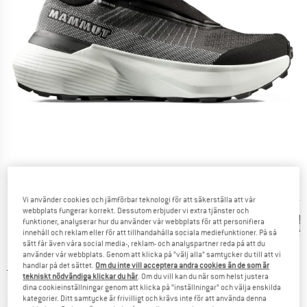
Detaljbilder
Vi använder cookies och jämförbar teknologi för att säkerställa att vår
webbplats fungerar korrekt. Dessutom erbjuder vi extra tjänster och
funktioner, analyserar hur du använder vår webbplats för att personifiera
innehåll och reklam eller för att tillhandahålla sociala mediefunktioner. På så
sätt får även våra social media-, reklam- och analyspartner reda på att du
använder vår webbplats. Genom att klicka på ”välj alla” samtycker du till att vi
handlar på det sättet.
Om du inte vill acceptera andra cookies än de som är
Ursprungligt pris :
Pris:
249,95
€
tekniskt nödvändiga klickar du här
. Om du vill kan du när som helst justera
124,98
€
inkl. moms
dina cookieinställningar genom att klicka på ”inställningar” och välja enskilda
kategorier. Ditt samtycke är frivilligt och krävs inte för att använda denna
~
KR
1.367,97