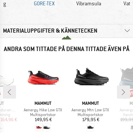
0 g
GORE-TEX
Vibramsula
Vatt
MATERIALUPPGIFTER & KÄNNETECKEN
ANDRA SOM TITTADE PÅ DENNA TITTADE ÄVEN PÅ
20
Raba
ÄRKE
VARUMÄRKE
VARUMÄRKE
V
UT
MAMMUT
MAMMUT
M
Produkter
Produkter
Produk
 Ultra Low
Aenergy Hike Low GTX
Aenergy Mtn Low GTX
Aenergy
upp
Produktgrupp
Produktgrupp
Produ
unning
Multisportskor
Multisportskor
Vandr
is
ducerat pris
Pris
Pris
164,96 €
149,95 €
179,95 €
199,95