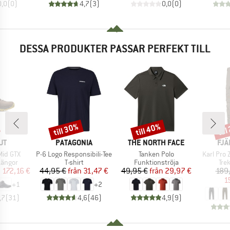
0,0
(
0
)
4,7
(
3
)
0,0
(
0
)
DESSA PRODUKTER PASSAR PERFEKT TILL
till 30%
till 40%
till
Rabatt
Rabatt
Raba
ÄRKE
VARUMÄRKE
VARUMÄRKE
VA
UT
PATAGONIA
THE NORTH FACE
FJÄ
Produkter
Produkter
Produkte
Mid GTX
P-6 Logo Responsibili-Tee
Tanken Polo
Karl Pro 
upp
Produktgrupp
Produktgrupp
Pro
kängor
T-shirt
Funktionströja
Tre
is
ducerat pris
Pris
Reducerat pris
Pris
Reducerat pris
n
172,16 €
44,95 €
från
31,47 €
49,95 €
från
29,97 €
189
1
+
1
+
2
,7
(
31
)
4,6
(
46
)
4,9
(
9
)