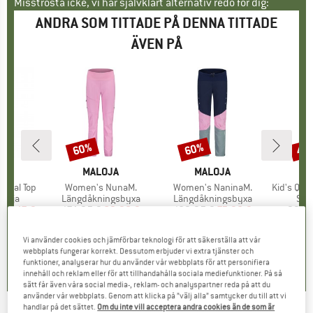
Misströsta icke, vi har självklart alternativ redo för dig:
ANDRA SOM TITTADE PÅ DENNA TITTADE
ÄVEN PÅ
60%
60%
45
Rabatt
Rabatt
Raba
MÄRKE
E
VARUMÄRKE
MALOJA
VARUMÄRKE
MALOJA
ntial Top
Produkter
Women's NunaM.
Produkter
Women's NaninaM.
Produkte
Kid's Qimsa
rupp
tröja
Produktgrupp
Längdåkningsbyxa
Produktgrupp
Längdåkningsbyxa
Pro
Sof
is
ducerat pris
19,47 €
174,95 €
Pris
Reducerat pris
69,98 €
189,95 €
Pris
Reducerat pris
75,98 €
99,9
Vi använder cookies och jämförbar teknologi för att säkerställa att vår
4,4
(
9
)
0,0
(
0
)
5,0
(
5
)
webbplats fungerar korrekt. Dessutom erbjuder vi extra tjänster och
funktioner, analyserar hur du använder vår webbplats för att personifiera
innehåll och reklam eller för att tillhandahålla sociala mediefunktioner. På så
sätt får även våra social media-, reklam- och analyspartner reda på att du
använder vår webbplats. Genom att klicka på ”välj alla” samtycker du till att vi
handlar på det sättet.
Om du inte vill acceptera andra cookies än de som är