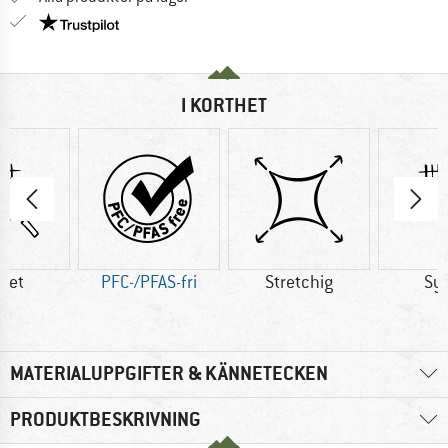
Trust Pilot-garanti - hitta all information här!
I KORTHET
tet
PFC-/PFAS-fri
Stretchig
Sy
MATERIALUPPGIFTER & KÄNNETECKEN
PRODUKTBESKRIVNING