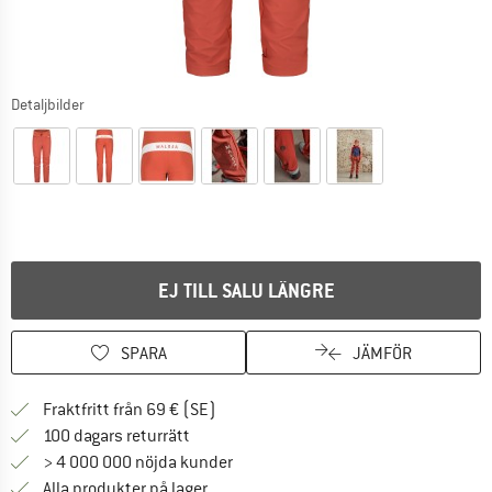
Detaljbilder
EJ TILL SALU LÄNGRE
SPARA
JÄMFÖR
Hitta fraktinformation här! Öppnas i e
Fraktfritt från 69 € (SE)
Gå till returpolicyn här Öppnas i en infor
100 dagars returrätt
> 4 000 000 nöjda kunder
Alla produkter på lager