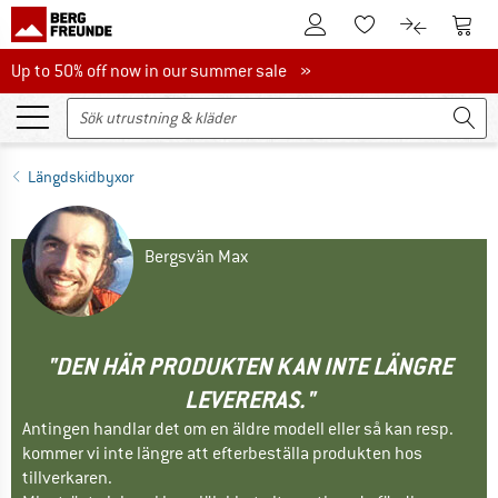
Till kundkontot
Till 
Till minneslistan.
Till produk
Up to 50% off now in our summer sale
Up to 50% off now in our summer sale »
Längdskidbyxor
Bergsvän Max
"DEN HÄR PRODUKTEN KAN INTE LÄNGRE
LEVERERAS."
Antingen handlar det om en äldre modell eller så kan resp.
kommer vi inte längre att efterbeställa produkten hos
tillverkaren.