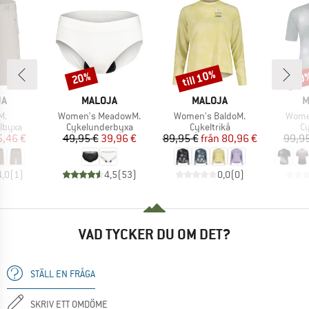
till 10%
20%
10
Rabatt
Rabatt
Raba
MÄRKE
VARUMÄRKE
VARUMÄRKE
V
JA
MALOJA
MALOJA
M
ter
Produkter
Produkter
Produ
M.
Women's MeadowM.
Women's BaldoM.
Women
upp
Produktgrupp
Produktgrupp
Pr
lbyxa
Cykelunderbyxa
Cykeltrikå
Cy
is
ducerat pris
Pris
Reducerat pris
Pris
Reducerat pris
5,46 €
49,95 €
39,96 €
89,95 €
från
80,96 €
99,95
4,0
(
1
)
4,5
(
53
)
0,0
(
0
)
VAD TYCKER DU OM DET?
STÄLL EN FRÅGA
SKRIV ETT OMDÖME