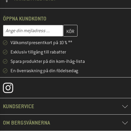
ÖPPNA KUNDKONTO
Skriv in din e-postadress här och skapa ditt kundkonto i nästa st
Mejladress
Välkomstpresentkort på 10 % **
Exklusiv tillgång till rabatter
Spara produkter på din kom-ihåg-lista
En överraskning på din födelsedag
KUNDSERVICE
OM BERGSVÄNNERNA