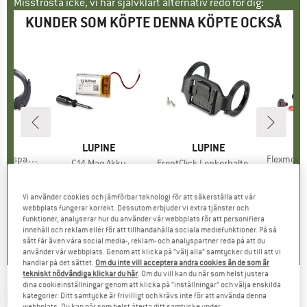
Misströsta icke, vi har självklart alternativ redo för dig:
KUNDER SOM KÖPTE DENNA KÖPTE OCKSÅ
MÄRKE
NE
L
VARUMÄRKE
LUPINE
VARUMÄRKE
LUPINE
ner 31.8mm
Produkte
Flexmount Sch
Produkter
C14 Mag Akku
Produkter
FrontClick Lenkerhalter 35 mm
 €
is
4
Produktgrupp
Ackumulator
Produktgrupp
Monteringsfäste
12,95 €
Pris
25,95 €
Pris
Vi använder cookies och jämförbar teknologi för att säkerställa att vår
0,0
(
0
)
webbplats fungerar korrekt. Dessutom erbjuder vi extra tjänster och
funktioner, analyserar hur du använder vår webbplats för att personifiera
0,0
(
0
)
0,0
(
0
)
innehåll och reklam eller för att tillhandahålla sociala mediefunktioner. På så
sätt får även våra social media-, reklam- och analyspartner reda på att du
använder vår webbplats. Genom att klicka på ”välj alla” samtycker du till att vi
handlar på det sättet.
Om du inte vill acceptera andra cookies än de som är
tekniskt nödvändiga klickar du här
. Om du vill kan du när som helst justera
dina cookieinställningar genom att klicka på ”inställningar” och välja enskilda
LUPINE
-
C14 Mag Gummiband -
kategorier. Ditt samtycke är frivilligt och krävs inte för att använda denna
webbplats. Du kan när som helst återta ditt samtycke under