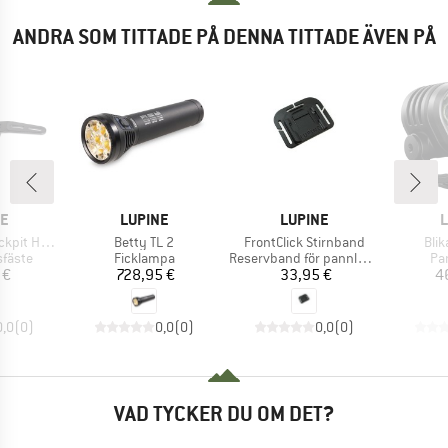
ANDRA SOM TITTADE PÅ DENNA TITTADE ÄVEN PÅ
MÄRKE
VARUMÄRKE
VARUMÄRKE
V
NE
LUPINE
LUPINE
L
Produkter
Produkter
Pro
t Halter
Betty TL 2
FrontClick Stirnband
Blik
upp
Produktgrupp
Produktgrupp
Pr
sfäste
Ficklampa
Reservband för pannlampor
Pa
is
Pris
Pris
 €
728,95 €
33,95 €
4
0,0
(
0
)
0,0
(
0
)
0,0
(
0
)
VAD TYCKER DU OM DET?