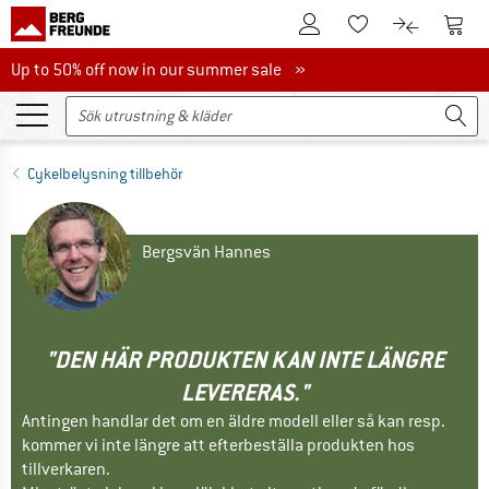
Till kundkontot
Till 
Till minneslistan.
Till produk
Up to 50% off now in our summer sale
Up to 50% off now in our summer sale »
Cykelbelysning tillbehör
Bergsvän Hannes
"DEN HÄR PRODUKTEN KAN INTE LÄNGRE
LEVERERAS."
Antingen handlar det om en äldre modell eller så kan resp.
kommer vi inte längre att efterbeställa produkten hos
tillverkaren.