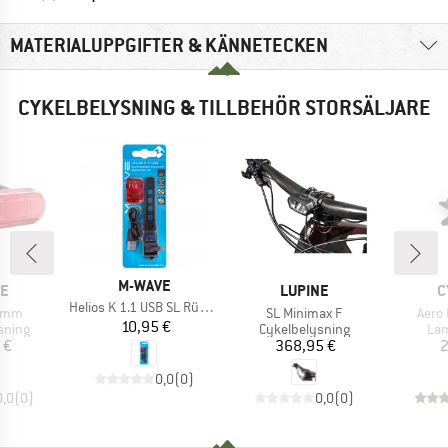
MATERIALUPPGIFTER & KÄNNETECKEN
CYKELBELYSNING & TILLBEHÖR STORSÄLJARE
VARUMÄRKE
M-WAVE
MÄRKE
VARUMÄRKE
V
NE
LUPINE
C
Produkter
Helios K 1.1 USB SL Rücklicht
r
Produkter
Prod
4 mm
SL Minimax F
Aero
Pris
10,95 €
rupp
Produktgrupp
Pro
sning
Cykelbelysning
Lam
is
Pris
 €
368,95 €
2
0,0
(
0
)
0,0
(
0
)
0,0
(
0
)