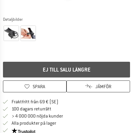
Detaljbilder
EJ TILL SALU LÄNGRE
SPARA
JÄMFÖR
Hitta fraktinformation här! Öppnas i e
Fraktfritt från 69 € (SE)
Gå till returpolicyn här Öppnas i en infor
100 dagars returrätt
> 4 000 000 nöjda kunder
Alla produkter på lager
Trust Pilot-garanti - hitta all information här!