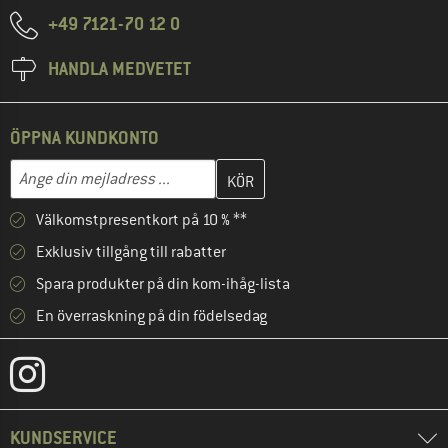
+49 7121-70 12 0
HANDLA MEDVETET
ÖPPNA KUNDKONTO
Skriv in din e-postadress här och skapa ditt kundkonto i nästa st
Mejladress
Välkomstpresentkort på 10 % **
Exklusiv tillgång till rabatter
Spara produkter på din kom-ihåg-lista
En överraskning på din födelsedag
KUNDSERVICE