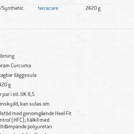
/Synthetic
terracare
2420 g
Kunder 
örning
bram Curcuma
tagbar iläggssula
420 g
r par i stl. UK 8,5
enskydd, kan sulas om
lstöd med genomgående Heel Fit
ntrol (HFC); hälkil med
ötdämpande polyuretan