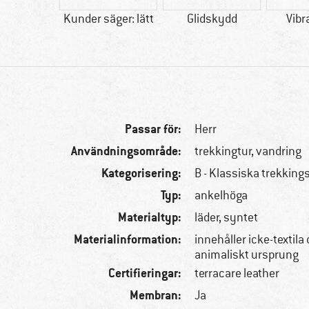
20 g
Kunder säger: lätt
Glidskydd
Vib
Passar för:
Herr
Användningsområde:
trekkingtur, vandring
Kategorisering:
B - Klassiska trekking
Typ:
ankelhöga
Materialtyp:
läder, syntet
Materialinformation:
innehåller icke-textila 
animaliskt ursprung
Certifieringar:
terracare leather
Membran:
Ja