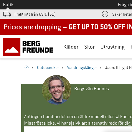
Till
Butik
Fråga 
Fraktfritt från 69 € (SE)
Säker beta
Up to 50% off now in our summer sale
Kläder
Skor
Utrustning
Hemsida
/
Outdoorskor
/
Vandringskängor
/
Jaure II Light H
Bergsvän Hannes
Antingen handlar det om en äldre modell eller så kan re
Misströsta icke, vi har självklart alternativ redo för dig: