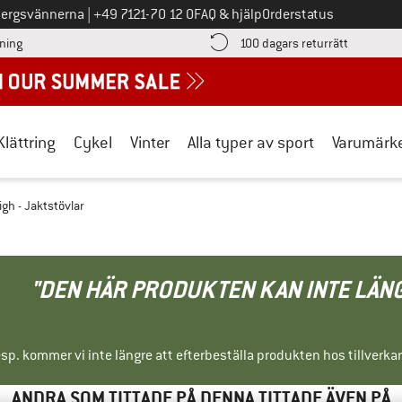
Ring oss på
bergsvännerna
|
+49 7121-70 12 0
FAQ & hjälp
Orderstatus
Hitta betalningsinformationen här! Öppnas i en inforuta
Gå till re
lning
100 dagars returrätt
Klättring
Cykel
Vinter
Alla typer av sport
Varumärk
igh - Jaktstövlar
"DEN HÄR PRODUKTEN KAN INTE LÄN
sp. kommer vi inte längre att efterbeställa produkten hos tillverka
ANDRA SOM TITTADE PÅ DENNA TITTADE ÄVEN PÅ