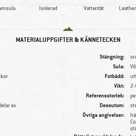
ramsula
Isolerad
Vattentät
Leather
MATERIALUPPGIFTER & KÄNNETECKEN
Stängning:
sn
Sula:
Vi
Fotbädd:
skor
ut
Vikt:
2 
Referensstorlek:
pe
Dessutom:
delar av
st
Övriga angivelser:
hä
Co
st