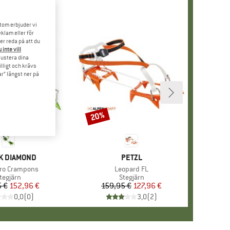
tom erbjuder vi
klam eller för
er reda på att du
 inte vill
 justera dina
illigt och krävs
r” längst ner på
20%
Rabatt
MÄRKE
K DIAMOND
VARUMÄRKE
PETZL
ter
ro Crampons
Produkter
Leopard FL
roduktgrupp
tegjärn
Produktgrupp
Stegjärn
 €
Pris
Reducerat pris
152,96 €
159,95 €
Pris
Reducerat pris
127,96 €
0,0
(
0
)
3,0
(
2
)