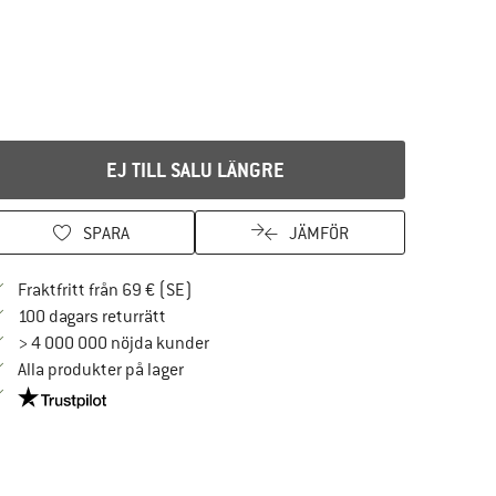
EJ TILL SALU LÄNGRE
SPARA
JÄMFÖR
Hitta fraktinformation här! Öppnas i en i
Fraktfritt från 69 € (SE)
Gå till returpolicyn här Öppnas i en inforuta
100 dagars returrätt
> 4 000 000 nöjda kunder
Alla produkter på lager
Trust Pilot-garanti - hitta all information här!