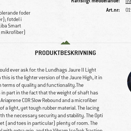
Rättsligt meddelande:
In
Art.nr:
01
olerande foder
r); fotdel i
Liba Smart
 mikrofiber)
PRODUKTBESKRIVNING
could ever ask for: the Lundhags Jaure II Light
his is the lighter version of the Jaure High, it in
in terms of quality and functionality.The
 in part in the fact that the weight of shaft has
th Ariaprene COR Slow Rebound and a microfiber
 of a light, yet tough rubber material. The lacing
ith the necessary security and stability. The Opti
eet (and toes in particular) plenty of room. The
 with extra grip, and the Vibram IceTrek Traction