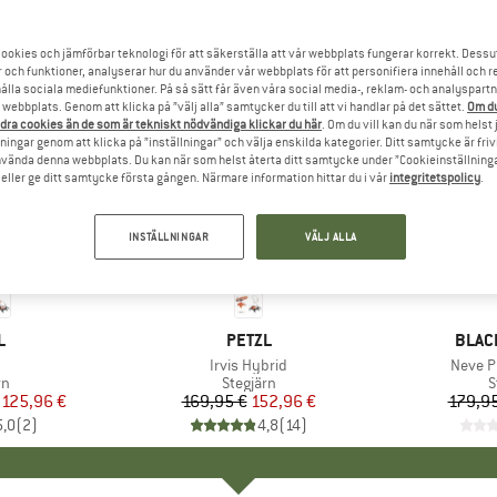
ookies och jämförbar teknologi för att säkerställa att vår webbplats fungerar korrekt. Dessu
r och funktioner, analyserar hur du använder vår webbplats för att personifiera innehåll och re
hålla sociala mediefunktioner. På så sätt får även våra social media-, reklam- och analyspartn
webbplats. Genom att klicka på ”välj alla” samtycker du till att vi handlar på det sättet.
Om du
dra cookies än de som är tekniskt nödvändiga klickar du här
. Om du vill kan du när som helst
ningar genom att klicka på ”inställningar” och välja enskilda kategorier. Ditt samtycke är friv
använda denna webbplats. Du kan när som helst återta ditt samtycke under ”Cookieinställninga
ller ge ditt samtycke första gången. Närmare information hittar du i vår
integritetspolicy
.
INSTÄLLNINGAR
VÄLJ ALLA
10%
15%
Rabatt
Rabatt
MÄRKE
L
VARUMÄRKE
PETZL
VARU
BLAC
ukter
Produkter
Irvis Hybrid
Produk
Neve P
ktgrupp
rn
Produktgrupp
Stegjärn
P
S
is
ducerat pris
125,96 €
169,95 €
Pris
Reducerat pris
152,96 €
179,95
5,0
(
2
)
4,8
(
14
)