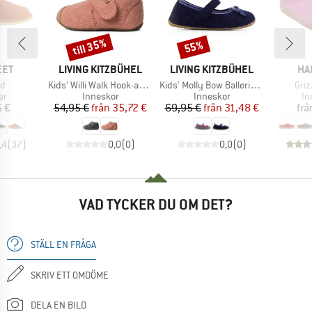
till 35%
55%
Rabatt
Rabatt
ÄRKE
VARUMÄRKE
VARUMÄRKE
VA
EET
LIVING KITZBÜHEL
LIVING KITZBÜHEL
HA
ter
Produkter
Produkter
Pro
nd
Kids' Willi Walk Hook-and-Loop Shoes
Kids' Molly Bow Ballerina Shoes
Griz
tgrupp
Produktgrupp
Produktgrupp
Pr
er
Inneskor
Inneskor
In
is
Pris
Reducerat pris
Pris
Reducerat pris
 €
54,95 €
från
35,72 €
69,95 €
från
31,48 €
frå
,4
(
37
)
0,0
(
0
)
0,0
(
0
)
VAD TYCKER DU OM DET?
STÄLL EN FRÅGA
SKRIV ETT OMDÖME
DELA EN BILD