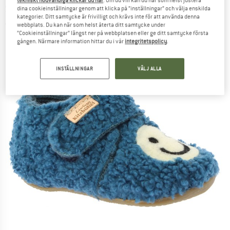
tekniskt nödvändiga klickar du här
. Om du vill kan du när som helst justera
Shoes - Smiley - Innetofflor
dina cookieinställningar genom att klicka på ”inställningar” och välja enskilda
kategorier. Ditt samtycke är frivilligt och krävs inte för att använda denna
(0)
webbplats. Du kan när som helst återta ditt samtycke under
”Cookieinställningar” längst ner på webbplatsen eller ge ditt samtycke första
gången. Närmare information hittar du i vår
integritetspolicy
.
INSTÄLLNINGAR
VÄLJ ALLA