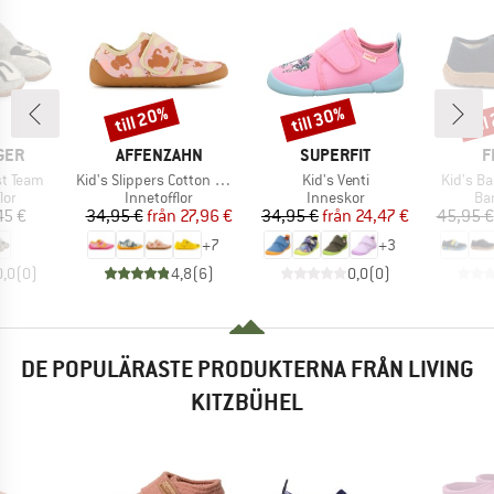
till 20%
till 30%
til
Rabatt
Rabatt
Raba
RKE
VARUMÄRKE
VARUMÄRKE
V
GER
AFFENZAHN
SUPERFIT
F
Produkter
Produkter
Produkt
st Team
Kid's Slippers Cotton Movy
Kid's Venti
Kid's B
tgrupp
Produktgrupp
Produktgrupp
Pr
lor
Innetofflor
Inneskor
Ba
is
Pris
Reducerat pris
Pris
Reducerat pris
45 €
34,95 €
från
27,96 €
34,95 €
från
24,47 €
45,95 €
+
7
+
3
0,0
(
0
)
4,8
(
6
)
0,0
(
0
)
DE POPULÄRASTE PRODUKTERNA FRÅN LIVING
KITZBÜHEL