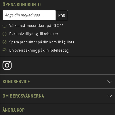
ÖPPNA KUNDKONTO
Skriv in din e-postadress här och skapa ditt kundkonto i nästa st
Mejladress
Välkomstpresentkort på 10 % **
Exklusiv tillgång till rabatter
Spara produkter på din kom-ihåg-lista
En överraskning på din födelsedag
KUNDSERVICE
OM BERGSVÄNNERNA
ÅNGRA KÖP