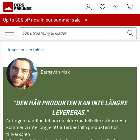
Till kundkontot
Till 
Till minneslistan.
Till produk
Up to 50% off now in our summer sale
Up to 50% off now in our summer sale »
Inneskor och tofflor
Bergsvän Max
"DEN HÄR PRODUKTEN KAN INTE LÄNGRE
LEVERERAS."
Antingen handlar det om en äldre modell eller så kan resp.
kommer vi inte längre att efterbeställa produkten hos
tillverkaren.