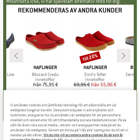
Misströsta icke, vi har självklart alternativ redo för dig:
REKOMMENDERAS AV ANDRA KUNDER
till 20%
Rabatt
MÄRKE
E
VARUMÄRKE
HAFLINGER
VARUMÄRKE
HAFLINGER
VAR
BIR
ome Low
Produkter
Blizzard Credo
Produkter
Emil's Toffel
Produk
Zermatt
tgrupp
lor
Produktgrupp
Innetofflor
Produktgrupp
Innetofflor
Pr
In
 €
is
från
75,95 €
Pris
69,95 €
från
Pris
Reducerat pris
55,96 €
6
+
2
5,0
(
3
)
5,0
(
6
)
5,0
(
10
)
Vi använder cookies och jämförbar teknologi för att säkerställa att vår
webbplats fungerar korrekt. Dessutom erbjuder vi extra tjänster och
funktioner, analyserar hur du använder vår webbplats för att personifiera
innehåll och reklam eller för att tillhandahålla sociala mediefunktioner. På så
sätt får även våra social media-, reklam- och analyspartner reda på att du
använder vår webbplats. Genom att klicka på ”välj alla” samtycker du till att vi
LIVING KITZBÜHEL
-
Baby's Hook-and-Loop
handlar på det sättet.
Om du inte vill acceptera andra cookies än de som är