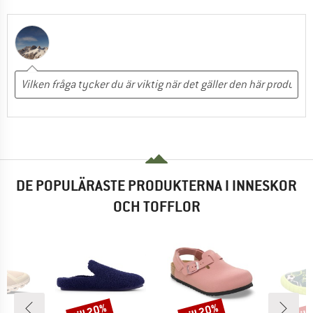
DE POPULÄRASTE PRODUKTERNA I INNESKOR
OCH TOFFLOR
till 20%
till 20%
til
Rabatt
Rabatt
Raba