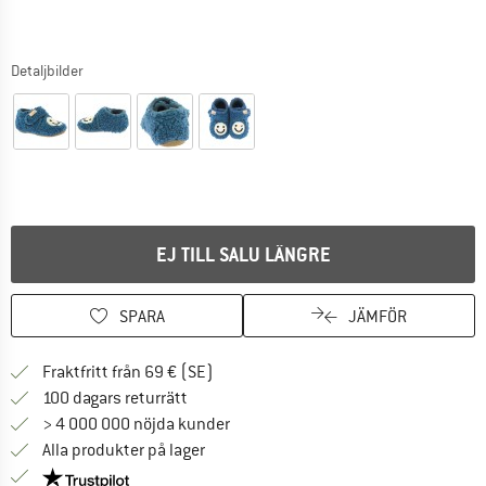
Detaljbilder
EJ TILL SALU LÄNGRE
SPARA
JÄMFÖR
Hitta fraktinformation här! Öppnas i e
Fraktfritt från 69 € (SE)
Gå till returpolicyn här Öppnas i en infor
100 dagars returrätt
> 4 000 000 nöjda kunder
Alla produkter på lager
Trust Pilot-garanti - hitta all information här!