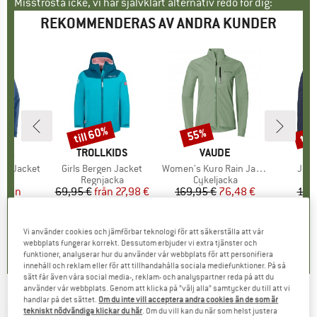
Misströsta icke, vi har självklart alternativ redo för dig:
REKOMMENDERAS AV ANDRA KUNDER
till 60%
til
55%
Rabatt
Rabatt
Raba
ÄRKE
NIA
VARUMÄRKE
TROLLKIDS
VARUMÄRKE
VAUDE
VA
SC
ine Jacket
Produkter
Girls Bergen Jacket
Produkter
Women's Kuro Rain Jacket
Prod
Jack
tgrupp
cka
Produktgrupp
Regnjacka
Produktgrupp
Cykeljacka
Pr
Re
is
ducerat pris
från
69,95 €
från
Pris
Reducerat pris
27,98 €
169,95 €
Pris
Reducerat pris
76,48 €
199
7 €
1
5,0
(
3
)
5,0
(
1
)
Vi använder cookies och jämförbar teknologi för att säkerställa att vår
5,0
(
1
)
webbplats fungerar korrekt. Dessutom erbjuder vi extra tjänster och
funktioner, analyserar hur du använder vår webbplats för att personifiera
innehåll och reklam eller för att tillhandahålla sociala mediefunktioner. På så
sätt får även våra social media-, reklam- och analyspartner reda på att du
använder vår webbplats. Genom att klicka på ”välj alla” samtycker du till att vi
handlar på det sättet.
Om du inte vill acceptera andra cookies än de som är
LEGO
-
Kid's Jad 203 - Jacket - Regnjacka
tekniskt nödvändiga klickar du här
. Om du vill kan du när som helst justera