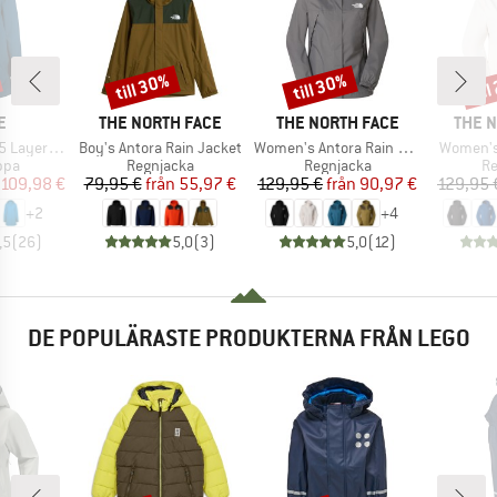
till 30%
till 30%
til
Rabatt
Rabatt
Raba
MÄRKE
VARUMÄRKE
VARUMÄRKE
VARU
E
THE NORTH FACE
THE NORTH FACE
THE 
Produkter
Produkter
Produkt
ayer Coat
Boy's Antora Rain Jacket
Women's Antora Rain Jacket
Women's
grupp
Produktgrupp
Produktgrupp
Pr
ppa
Regnjacka
Regnjacka
Re
is
ducerat pris
Pris
Reducerat pris
Pris
Reducerat pris
109,98 €
79,95 €
från
55,97 €
129,95 €
från
90,97 €
129,95 
+
2
+
4
,5
(
26
)
5,0
(
3
)
5,0
(
12
)
DE POPULÄRASTE PRODUKTERNA FRÅN LEGO