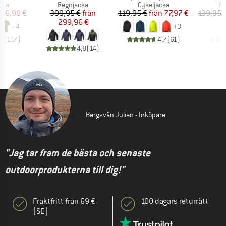
grupp
Produktgrupp
Produktgrupp
Pr
öja
Regnjacka
Cykeljacka
Re
is
ducerat pris
Pris
Reducerat pris
Pris
Reducerat pris
26,98 €
399,95 €
från
119,95 €
från
77,97 €
139,95 
299,96 €
+
4
+
3
,5
(
117
)
4,7
(
61
)
4,8
(
14
)
Bergsvän Julian - Inköpare
"Jag tar fram de bästa och senaste
outdoorprodukterna till dig!"
Fraktfritt från 69 €
100 dagars returrätt
(SE)