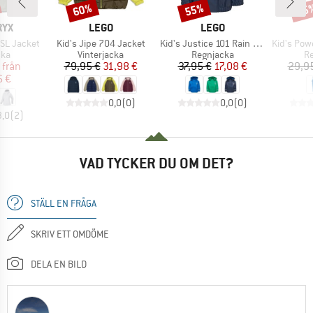
60%
55%
55
Rabatt
Rabatt
Raba
ÄRKE
VARUMÄRKE
VARUMÄRKE
RYX
LEGO
LEGO
Produkter
Produkter
Produkter
SL Jacket
Kid's Jipe 704 Jacket
Kid's Justice 101 Rain Jacket
Kid's Power
tgrupp
Produktgrupp
Produktgrupp
Pr
cka
Vinterjacka
Regnjacka
R
is
ducerat pris
Pris
Reducerat pris
Pris
Reducerat pris
från
79,95 €
31,98 €
37,95 €
17,08 €
29,9
6 €
0,0
(
0
)
0,0
(
0
)
3,0
(
2
)
VAD TYCKER DU OM DET?
STÄLL EN FRÅGA
SKRIV ETT OMDÖME
DELA EN BILD