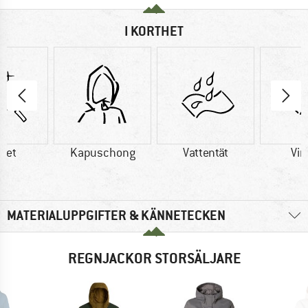
I KORTHET
tet
Kapuschong
Vattentät
Vin
MATERIALUPPGIFTER & KÄNNETECKEN
REGNJACKOR STORSÄLJARE