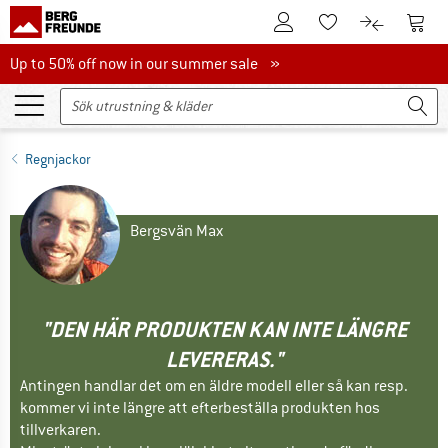
Till kundkontot
Till 
Till minneslistan.
Till produk
Up to 50% off now in our summer sale
Up to 50% off now in our summer sale »
Regnjackor
Bergsvän Max
"DEN HÄR PRODUKTEN KAN INTE LÄNGRE
LEVERERAS."
Antingen handlar det om en äldre modell eller så kan resp.
kommer vi inte längre att efterbeställa produkten hos
tillverkaren.