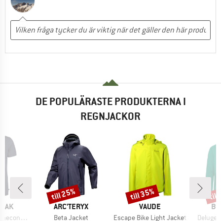
DE POPULÄRASTE PRODUKTERNA I
REGNJACKOR
till 25%
till 35%
til
Rabatt
Rabatt
Raba
RKE
VARUMÄRKE
VARUMÄRKE
VA
PEAK
ARC'TERYX
VAUDE
BE
Produkter
Produkter
Produkt
 II T-Shirt
Beta Jacket
Escape Bike Light Jacket
Deluge 