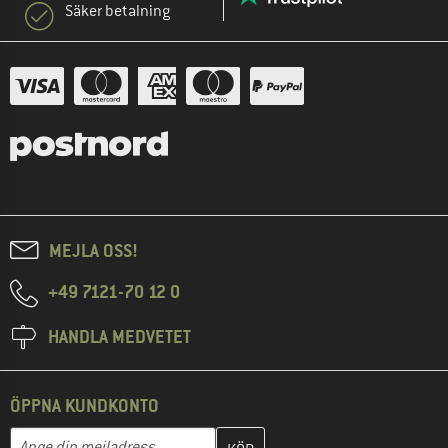
Säker betalning
MEJLA OSS!
+49 7121-70 12 0
HANDLA MEDVETET
ÖPPNA KUNDKONTO
Skriv in din e-postadress här och skapa ditt kundkonto i nästa st
Mejladress