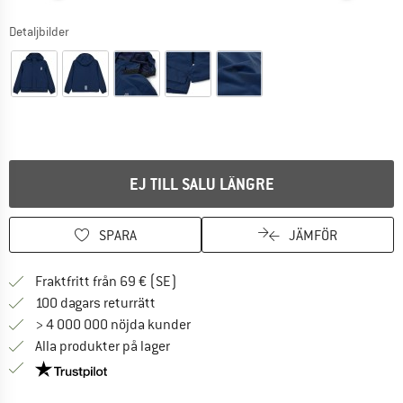
Detaljbilder
EJ TILL SALU LÄNGRE
SPARA
JÄMFÖR
Hitta fraktinformation här! Öppnas i e
Fraktfritt från 69 € (SE)
Gå till returpolicyn här Öppnas i en infor
100 dagars returrätt
> 4 000 000 nöjda kunder
Alla produkter på lager
Trust Pilot-garanti - hitta all information här!