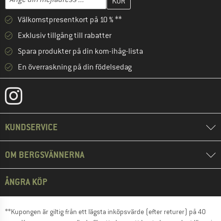
Välkomstpresentkort på 10 % **
Exklusiv tillgång till rabatter
Spara produkter på din kom-ihåg-lista
En överraskning på din födelsedag
KUNDSERVICE
OM BERGSVÄNNERNA
ÅNGRA KÖP
**Kupongen är giltig från ett lägsta inköpsvärde (efter returer) på 40