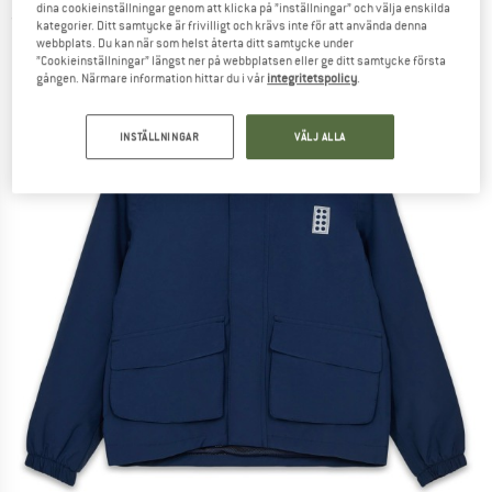
dina cookieinställningar genom att klicka på ”inställningar” och välja enskilda
(0)
kategorier. Ditt samtycke är frivilligt och krävs inte för att använda denna
webbplats. Du kan när som helst återta ditt samtycke under
”Cookieinställningar” längst ner på webbplatsen eller ge ditt samtycke första
gången. Närmare information hittar du i vår
integritetspolicy
.
INSTÄLLNINGAR
VÄLJ ALLA