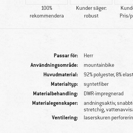
80 g
100%
Kunder säger:
Kunde
rekommendera
robust
Pris/
Passar för:
Herr
Användningsområde:
mountainbike
Huvudmaterial:
92% polyester, 8% elas
Materialtyp:
syntetfiber
Materialbehandling:
DWR-impregnerad
Materialegenskaper:
andningsaktiv, snabb
stretchig, vattenavvi
Ventilering:
laserskuren perforeri