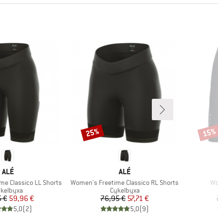
25%
15%
Rabatt
Rabat
VARUMÄRKE
VARUMÄRKE
ALÉ
ALÉ
Produkter
Pr
me Classico LL Shorts
Women's Freetime Classico RL Shorts
Wo
oduktgrupp
Produktgrupp
kelbyxa
Cykelbyxa
Pris
Reducerat pris
Pris
Reducerat pris
 €
59,96 €
76,95 €
57,71 €
5,0
(
2
)
5,0
(
9
)