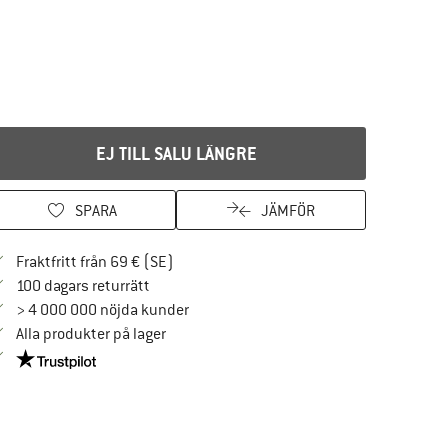
EJ TILL SALU LÄNGRE
SPARA
JÄMFÖR
Hitta fraktinformation här! Öppnas i en i
Fraktfritt från 69 € (SE)
Gå till returpolicyn här Öppnas i en inforuta
100 dagars returrätt
> 4 000 000 nöjda kunder
Alla produkter på lager
Trust Pilot-garanti - hitta all information här!