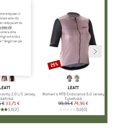
tom erbjuder vi
klam eller för
er reda på att du
 inte vill
 justera dina
illigt och krävs
r” längst ner på
25%
Rabatt
VARUMÄRKE
LEATT
VARUMÄRKE
LEATT
avity 2.0 L/S Jersey
Produkter
Women's MTB Endurance 6.0 Jersey
roduktgrupp
keltrikå
Produktgrupp
Cykeltrikå
5 €
Pris
Reducerat pris
33,71 €
99,95 €
Pris
Reducerat pris
74,96 €
5,0
(
2
)
0,0
(
0
)