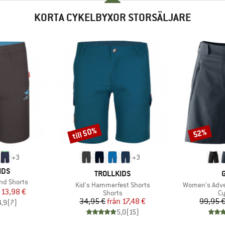
KORTA CYKELBYXOR STORSÄLJARE
till 50%
52%
Rabatt
Rabatt
+
3
+
3
RKE
IDS
VARUMÄRKE
TROLLKIDS
nd Shorts
Produkter
Produkter
Kid's Hammerfest Shorts
Women's Adve
is
ducerat pris
13,98 €
Produktgrupp
Pr
Shorts
Cy
Pris
Reducerat pris
34,95 €
från
17,48 €
99,95 
4,9
(
7
)
5,0
(
15
)