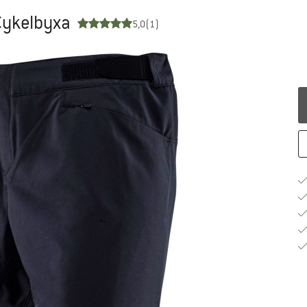
Cykelbyxa
5,0
(1)