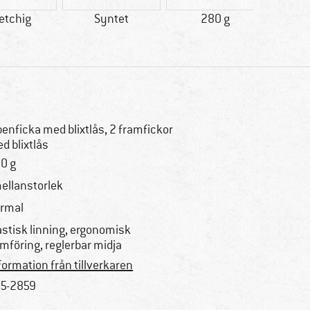
etchig
Syntet
280 g
reko
benficka med blixtlås, 2 framfickor
d blixtlås
0 g
mellanstorlek
rmal
astisk linning, ergonomisk
mföring, reglerbar midja
formation från tillverkaren
5-2859