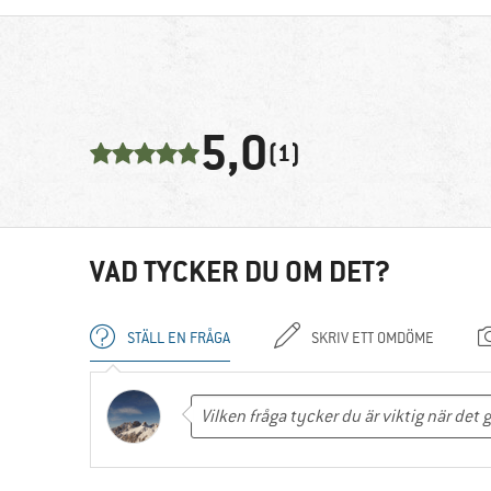
5,0
(1)
VAD TYCKER DU OM DET?
STÄLL EN FRÅGA
SKRIV ETT OMDÖME