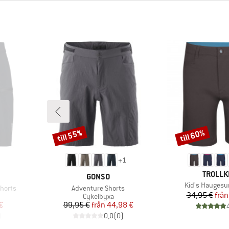
till 55%
till 60%
Rabatt
Rabatt
+
1
VARUMÄ
TROLLK
KE
VARUMÄRKE
GONSO
Produkter
Kid's Haugesu
Produkter
horts
Adventure Shorts
Pr
Re
34,95 €
från
upp
Produktgrupp
Cykelbyxa
at pris
Pris
Reducerat pris
€
99,95 €
från
44,98 €
)
0,0
(
0
)