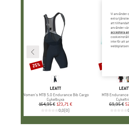
Vi använder c
extra tjänste
att tillhanda
använder vår 
acceptera an
cookieinställ
inte för att 
webbplatsen e
25%
25%
Rabatt
Rabatt
VARUMÄRKE
LEATT
VAR
LEAT
Produkter
Women's MTB 5.0 Endurance Bib Cargo
Produkter
MTB Endurance 
Produktgrupp
Cykelbyxa
Produk
Cykeltr
164,95 €
Pris
Reducerat pris
123,71 €
69,95 €
Pr
Re
5
0,0
(
0
)