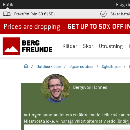
Till
Butik
Fråga 
Fraktfritt från 69 € (SE)
Säker beta
Up to 50% off now in our summer sale
Kläder
Skor
Utrustning
Hemsida
/
Outdoorkläder
/
Byxor outdoor
/
Cykelbyxor
/
Bergsvän Hannes
Antingen handlar det om en äldre modell eller så kan re
Misströsta icke, vi har självklart alternativ redo för dig: