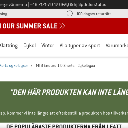
Ring oss på
bergsvännerna
|
+49 7121-70 12 0
FAQ & hjälp
Orderstatus
Hitta betalningsinformationen här! Öppnas i en inforuta
Gå till re
lning
100 dagars returrätt
Klättring
Cykel
Vinter
Alla typer av sport
Varumärk
Korta cykelbyxor
/
MTB Enduro 1.0 Shorts - Cykelbyxa
"DEN HÄR PRODUKTEN KAN INTE LÄN
sp. kommer vi inte längre att efterbeställa produkten hos tillverka
DE POPULÄRASTE PRODUKTERNA FRÅN LEATT