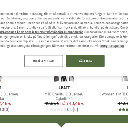
ookies och jämförbar teknologi för att säkerställa att vår webbplats fungerar korrekt. Dessu
r och funktioner, analyserar hur du använder vår webbplats för att personifiera innehåll och re
hålla sociala mediefunktioner. På så sätt får även våra social media-, reklam- och analyspartn
webbplats. Genom att klicka på ”välj alla” samtycker du till att vi handlar på det sättet.
Om du
dra cookies än de som är tekniskt nödvändiga klickar du här
. Om du vill kan du när som helst
ningar genom att klicka på ”inställningar” och välja enskilda kategorier. Ditt samtycke är friv
använda denna webbplats. Du kan när som helst återta ditt samtycke under ”Cookieinställninga
ller ge ditt samtycke första gången. Närmare information hittar du i vår
integritetspolicy
.
INSTÄLLNINGAR
VÄLJ ALLA
till 25%
25%
Rabatt
Rabatt
UMÄRKE
T
VARUMÄRKE
LEATT
3.0 Jersey
Produkter
MTB Gravity 2.0 Jersey
Produkter
Women's MTB Gr
tgrupp
ikå
Produktgrupp
Cykeltrikå
P
Cy
is
ducerat pris
2,46 €
49,95 €
från
Pris
Reducerat pris
40,46 €
44,9
0,0
(
0
)
0,0
(
0
)