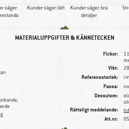
r säger:
Kunder säger: lätt
Kunder säger: bra
Str
prestanda
detaljer
MATERIALUPPGIFTER & KÄNNETECKEN
Fickor:
1 
me
Vikt:
28
tan
Referensstorlek:
i 
Passa:
no
Dessutom:
el
torkande,
sö
sande
Rättsligt meddelande:
In
ng
Art.nr:
05