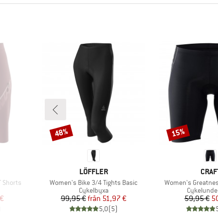
48%
15%
Rabatt
Rabatt
E
VARUMÄRKE
VARU
LÖFFLER
CRAF
Produkter
Produkter
 Shorts
Women's Bike 3/4 Tights Basic
Women's Greatnes
p
Produktgrupp
Produktgr
Cykelbyxa
Cykelunde
at pris
Pris
Reducerat pris
Pr
Re
 €
99,95 €
från
51,97 €
59,95 €
5
)
5,0
(
5
)