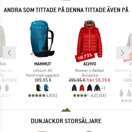
ANDRA SOM TITTADE PÅ DENNA TITTADE ÄVEN PÅ
till 73%
til
Rabatt
Raba
ÄRKE
VARUMÄRKE
VARUMÄRKE
V
NIA
MAMMUT
ALVIVO
D
Produkter
Produkter
Produkter
eater Parka
Lithium 40
Women's Belfast
Women's Radica
tgrupp
Produktgrupp
Produktgrupp
P
cka
Vandringsryggsäck
Dunjacka
D
is
ducerat pris
Pris
Pris
Reducerat pris
147,98 €
189,95 €
219,95 €
från
59,39 €
339
1
+
1
5,0
(
2
)
4,8
(
6
)
4,2
(
154
)
DUNJACKOR STORSÄLJARE