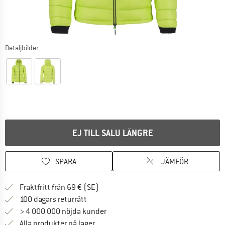
Detaljbilder
EJ TILL SALU LÄNGRE
SPARA
JÄMFÖR
Hitta fraktinformation här! Öppnas i e
Fraktfritt från 69 € (SE)
Gå till returpolicyn här Öppnas i en infor
100 dagars returrätt
> 4 000 000 nöjda kunder
Alla produkter på lager