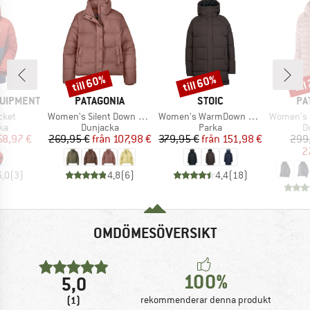
till 60%
till 60%
til
Rabatt
Rabatt
Raba
VARUMÄRKE
VARUMÄRKE
VA
QUIPMENT
PATAGONIA
STOIC
PA
r
Produkter
Produkter
Produkter
cket
Women's Silent Down Jacket
Women's WarmDown MMXX. Pitea Parka
Women's Dow
tgrupp
Produktgrupp
Produktgrupp
P
ka
Dunjacka
Parka
D
is
ducerat pris
Pris
Reducerat pris
Pris
Reducerat pris
58,97 €
269,95 €
från
107,98 €
379,95 €
från
151,98 €
299
2
5,0
(
3
)
4,8
(
6
)
4,4
(
18
)
OMDÖMESÖVERSIKT
100%
5,0
(1)
rekommenderar denna produkt