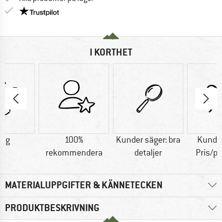
Trust Pilot-garanti - hitta all information här!
I KORTHET
9 g
100%
Kunder säger: bra
Kunder
rekommendera
detaljer
Pris/p
MATERIALUPPGIFTER & KÄNNETECKEN
PRODUKTBESKRIVNING