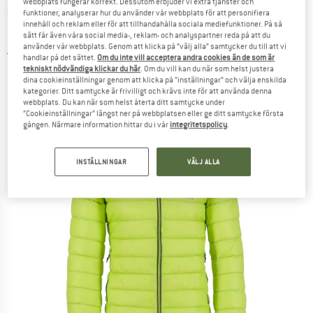
webbplats fungerar korrekt. Dessutom erbjuder vi extra tjänster och
KARPOS
-
Highest Down Hoodie Jacket -
funktioner, analyserar hur du använder vår webbplats för att personifiera
innehåll och reklam eller för att tillhandahålla sociala mediefunktioner. På så
Dunjacka
sätt får även våra social media-, reklam- och analyspartner reda på att du
använder vår webbplats. Genom att klicka på ”välj alla” samtycker du till att vi
5,0
(1)
handlar på det sättet.
Om du inte vill acceptera andra cookies än de som är
tekniskt nödvändiga klickar du här
. Om du vill kan du när som helst justera
dina cookieinställningar genom att klicka på ”inställningar” och välja enskilda
kategorier. Ditt samtycke är frivilligt och krävs inte för att använda denna
webbplats. Du kan när som helst återta ditt samtycke under
”Cookieinställningar” längst ner på webbplatsen eller ge ditt samtycke första
gången. Närmare information hittar du i vår
integritetspolicy
.
INSTÄLLNINGAR
VÄLJ ALLA