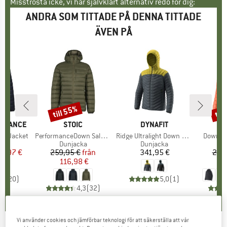
Misströsta icke, vi har självklart alternativ redo för dig:
ANDRA SOM TITTADE PÅ DENNA TITTADE
ÄVEN PÅ
till 55%
til
Rabatt
Raba
ORMANCE
VARUMÄRKE
STOIC
VARUMÄRKE
DYNAFIT
VA
PA
od Jacket
Produkter
PerformanceDown SalmiSt. Jacket with Hood
Produkter
Ridge Ultralight Down Jacket
Produkt
Down S
tgrupp
ka
Produktgrupp
Dunjacka
Produktgrupp
Dunjacka
P
D
is
ducerat pris
81,97 €
259,95 €
Pris
Reducerat pris
från
341,95 €
Pris
299
116,98 €
2
,8
(
20
)
5,0
(
1
)
4,3
(
32
)
Vi använder cookies och jämförbar teknologi för att säkerställa att vår