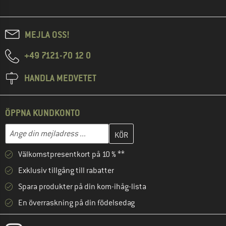
MEJLA OSS!
+49 7121-70 12 0
HANDLA MEDVETET
ÖPPNA KUNDKONTO
Skriv in din e-postadress här och skapa ditt kundkonto i nästa st
Mejladress
Välkomstpresentkort på 10 % **
Exklusiv tillgång till rabatter
Spara produkter på din kom-ihåg-lista
En överraskning på din födelsedag