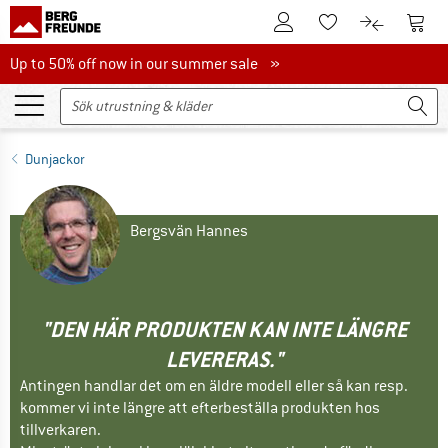
Till kundkontot
Till 
Till minneslistan.
Till produk
Up to 50% off now in our summer sale
Up to 50% off now in our summer sale »
Dunjackor
Bergsvän Hannes
"DEN HÄR PRODUKTEN KAN INTE LÄNGRE
LEVERERAS."
Antingen handlar det om en äldre modell eller så kan resp.
kommer vi inte längre att efterbeställa produkten hos
tillverkaren.