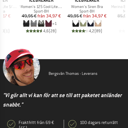
AKER
ICEBREAKER
ICEBREAKER
ICE
Produkter
Produkter
Produkter
Tee The Peaks
Women's 125 Cool-Lite Sprite Racerback Bra
Women's Siren Bra
Merino Blend 125 Coo
grupp
Produktgrupp
Produktgrupp
Pr
öja
Sport-BH
Sport-BH
Me
is
ducerat pris
Pris
Reducerat pris
Pris
Reducerat pris
0,17 €
49,95 €
från
34,97 €
49,95 €
från
34,97 €
85,95
+
1
5,0
(
1
)
4,6
(
28
)
4,2
(
89
)
Bergsvän Thomas - Leverans
"Vi gör allt vi kan för att se till att paketet anländer
snabbt."
Fraktfritt från 69 €
100 dagars returrätt