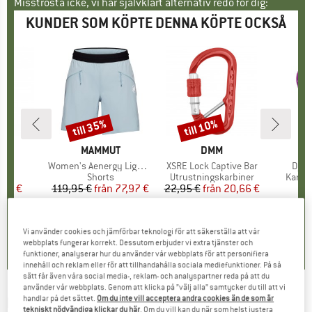
Misströsta icke, vi har självklart alternativ redo för dig:
KUNDER SOM KÖPTE DENNA KÖPTE OCKSÅ
till 35%
till 10%
Rabatt
Rabatt
MÄRKE
CH
VARUMÄRKE
MAMMUT
VARUMÄRKE
DMM
ter
ids
Produkter
Women's Aenergy Light SO Shorts
Produkter
XSRE Lock Captive Bar
Prod
Djin
tgrupp
ar
Produktgrupp
Shorts
Produktgrupp
Utrustningskarbiner
Produ
Karbin
is
ducerat pris
,98 €
119,95 €
från
Pris
Reducerat pris
77,97 €
22,95 €
från
Pris
Reducerat pris
20,66 €
1
+
2
4,0
(
2
)
0,0
(
0
)
4,8
(
9
)
Vi använder cookies och jämförbar teknologi för att säkerställa att vår
webbplats fungerar korrekt. Dessutom erbjuder vi extra tjänster och
funktioner, analyserar hur du använder vår webbplats för att personifiera
innehåll och reklam eller för att tillhandahålla sociala mediefunktioner. På så
sätt får även våra social media-, reklam- och analyspartner reda på att du
använder vår webbplats. Genom att klicka på ”välj alla” samtycker du till att vi
handlar på det sättet.
Om du inte vill acceptera andra cookies än de som är
ICEBREAKER
-
Zoneknit S/S Tee Geodetic -
tekniskt nödvändiga klickar du här
. Om du vill kan du när som helst justera