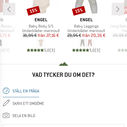
15%
15%
20
Rabatt
Rabatt
Raba
MÄRKE
VARUMÄRKE
VARUMÄRKE
WA
ENGEL
ENGEL
Produkter
Produkter
Produkter
ve L/S Tee
Baby Body S/S
Baby Leggings
Long Baby Trouser
p
Produktgrupp
Produktgrupp
Pr
erinoull
Underkläder merinoull
Underkläder merinoull
Fl
is
ducerat pris
Pris
Reducerat pris
Pris
Reducerat pris
0,71 €
31,95 €
från
27,16 €
23,95 €
från
20,36 €
35,95 
5,0
(
3
)
5,0
(
3
)
5,0
(
3
)
VAD TYCKER DU OM DET?
STÄLL EN FRÅGA
SKRIV ETT OMDÖME
DELA EN BILD