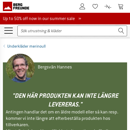
Till kundkontot
Till 
Till minneslistan.
Till produk
Up to 50% off now in our summer sale
Up to 50% off now in our summer sale »
Underkläder merinoull
Bergsvän Hannes
"DEN HÄR PRODUKTEN KAN INTE LÄNGRE
LEVERERAS."
Antingen handlar det om en äldre modell eller så kan resp.
kommer vi inte längre att efterbeställa produkten hos
tillverkaren.