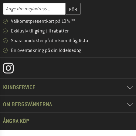
Skriv in din e-postadress här och skapa ditt kundkonto i nästa st
Mejladress
Välkomstpresentkort på 10 % **
Exklusiv tillgång till rabatter
Spara produkter på din kom-ihåg-lista
En överraskning på din födelsedag
KUNDSERVICE
OM BERGSVÄNNERNA
ÅNGRA KÖP