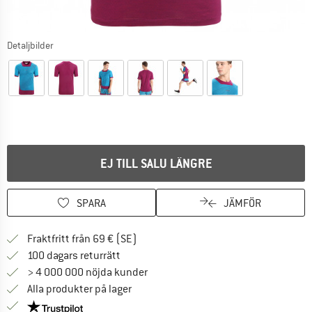
Detaljbilder
EJ TILL SALU LÄNGRE
SPARA
JÄMFÖR
Hitta fraktinformation här! Öppnas i e
Fraktfritt från 69 € (SE)
Gå till returpolicyn här Öppnas i en infor
100 dagars returrätt
> 4 000 000 nöjda kunder
Alla produkter på lager
Trust Pilot-garanti - hitta all information här!