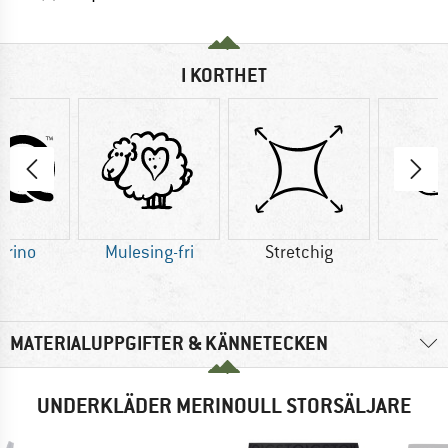
I KORTHET
erino
Mulesing-fri
Stretchig
U
MATERIALUPPGIFTER & KÄNNETECKEN
UNDERKLÄDER MERINOULL STORSÄLJARE