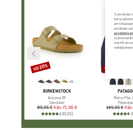
Vi använder c
extra tjänste
att tillhanda
använder vår 
acceptera an
cookieinställ
inte för att 
webbplatsen e
till 20%
till 32%
Rabatt
Rabatt
+
6
VARUMÄRKE
BIRKENSTOCK
VARUM
PATAGO
Produkter
Arizona BF
Produkter
Retro Pile 
Produktgrupp
Sandaler
Produkt
Fleeceja
89,95 €
från
Pris
Reducerat pris
71,96 €
149,95 €
från
Pr
Re
4,8
(
20
)
4