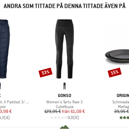
ANDRA SOM TITTADE PÅ DENNA TITTADE ÄVEN PÅ
53%
15%
Rabatt
Rabatt
MÄRKE
VARUMÄRKE
VARUM
C
GONSO
ORIGI
Produkter
Produkte
 Padded 3/4 Pants
Women's Tartu Raw 3
Schmiede
grupp
Produktgrupp
Produ
yxor
Cykelbyxa
Matla
is
ducerat pris
Pris
Reducerat pris
3,98 €
129,95 €
från
61,08 €
39,95 €
4,3
(
4
)
0,0
(
0
)