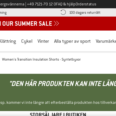
Ring oss på
bergsvännerna
|
+49 7121-70 12 0
FAQ & hjälp
Orderstatus
Hitta betalningsinformationen här! Öppnas i en inforuta
Gå till re
lning
100 dagars returrätt
Klättring
Cykel
Vinter
Alla typer av sport
Varumärk
Women's Transition Insulation Shorts - Syntetbyxor
"DEN HÄR PRODUKTEN KAN INTE LÄN
sp. kommer vi inte längre att efterbeställa produkten hos tillverka
STORSÄLJARE I BUTIKEN