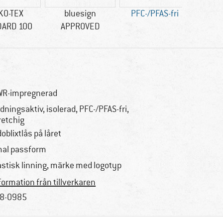
KO-TEX
bluesign
PFC-/PFAS-fri
Is
DARD 100
APPROVED
R-impregnerad
dningsaktiv, isolerad, PFC-/PFAS-fri,
retchig
doblixtlås på låret
al passform
astisk linning, märke med logotyp
formation från tillverkaren
8-0985