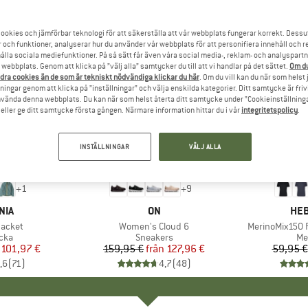
ookies och jämförbar teknologi för att säkerställa att vår webbplats fungerar korrekt. Dessu
r och funktioner, analyserar hur du använder vår webbplats för att personifiera innehåll och re
hålla sociala mediefunktioner. På så sätt får även våra social media-, reklam- och analyspartn
webbplats. Genom att klicka på ”välj alla” samtycker du till att vi handlar på det sättet.
Om du
dra cookies än de som är tekniskt nödvändiga klickar du här
. Om du vill kan du när som helst
ningar genom att klicka på ”inställningar” och välja enskilda kategorier. Ditt samtycke är friv
använda denna webbplats. Du kan när som helst återta ditt samtycke under ”Cookieinställninga
ller ge ditt samtycke första gången. Närmare information hittar du i vår
integritetspolicy
.
INSTÄLLNINGAR
VÄLJ ALLA
till 20%
till 55%
Rabatt
Rabatt
+
1
+
9
ÄRKE
NIA
VARUMÄRKE
ON
VA
HEB
Jacket
Produkter
Women's Cloud 6
Produkter
MerinoMix150 P
grupp
cka
Produktgrupp
Sneakers
Pr
Me
is
ducerat pris
101,97 €
159,95 €
från
Pris
Reducerat pris
127,96 €
59,95 €
,6
(
71
)
4,7
(
48
)