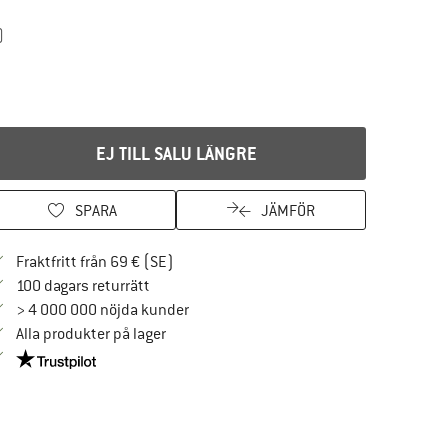
)
EJ TILL SALU LÄNGRE
SPARA
JÄMFÖR
Hitta fraktinformation här! Öppnas i en i
Fraktfritt från 69 € (SE)
Gå till returpolicyn här Öppnas i en inforuta
100 dagars returrätt
> 4 000 000 nöjda kunder
Alla produkter på lager
Trust Pilot-garanti - hitta all information här!