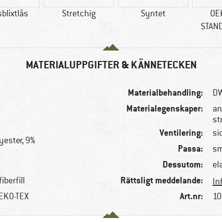
blixtlås
Stretchig
Syntet
OE
STAN
MATERIALUPPGIFTER & KÄNNETECKEN
Materialbehandling:
DW
Materialegenskaper:
an
st
Ventilering:
si
yester, 9%
Passa:
sm
Dessutom:
el
Rättsligt meddelande:
iberfill
In
Art.nr:
OEKO-TEX
10