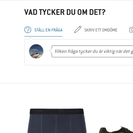
VAD TYCKER DU OM DET?
STÄLL EN FRÅGA
SKRIV ETT OMDÖME