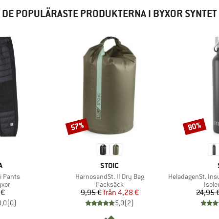
DE POPULÄRASTE PRODUKTERNA I BYXOR SYNTET
57%
80%
Rabatt
Rabatt
MÄRKE
VARUMÄRKE
A
STOIC
Produkter
Produkter
i Pants
HarnosandSt. II Dry Bag
HeladagenSt. Insulated
grupp
Produktgrupp
Prod
yxor
Packsäck
Isol
is
Pris
Reducerat pris
 €
9,95 €
från
4,28 €
24,95 
0,0
(
0
)
5,0
(
2
)