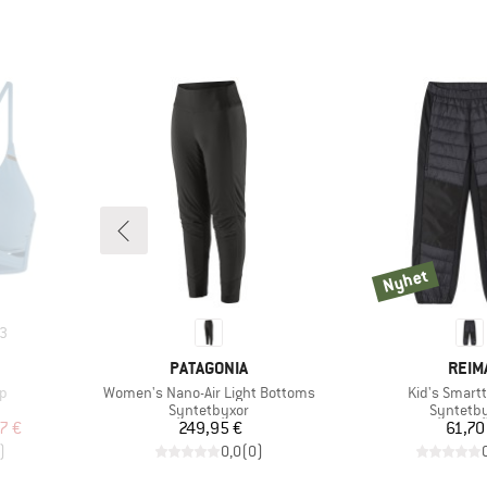
Nyhet
Nyhet
3
E
VARUMÄRKE
VARU
PATAGONIA
REIM
Produkter
Produkter
p
Women's Nano-Air Light Bottoms
Kid's Smartt
p
Produktgrupp
Produkt
Syntetbyxor
Syntetb
at pris
Pris
Pr
7 €
249,95 €
61,70
)
0,0
(
0
)