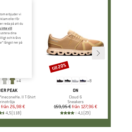
tom erbjuder vi
klam eller för
er reda på att du
 inte vill
 justera dina
illigt och krävs
r” längst ner på
till 20%
Rabatt
+
4
+
8
RUMÄRKE
ER PEAK
VARUMÄRKE
ON
ineconeHe. II T-Shirt
Produkter
Cloud 6
oduktgrupp
rinotröja
Produktgrupp
Sneakers
från
Pris
Reducerat pris
26,98 €
159,95 €
från
Pris
Reducerat pris
127,96 €
4,5
(
118
)
4,1
(
23
)