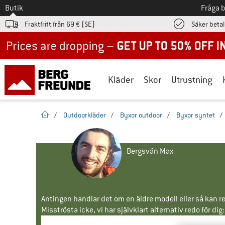
Till
Butik
Fråga 
Fraktfritt från 69 € (SE)
Säker beta
Up to 50% off now in our summer sale
Kläder
Skor
Utrustning
Hemsida
/
Outdoorkläder
/
Byxor outdoor
/
Byxor syntet
/
Bergsvän Max
Antingen handlar det om en äldre modell eller så kan re
Misströsta icke, vi har självklart alternativ redo för dig: