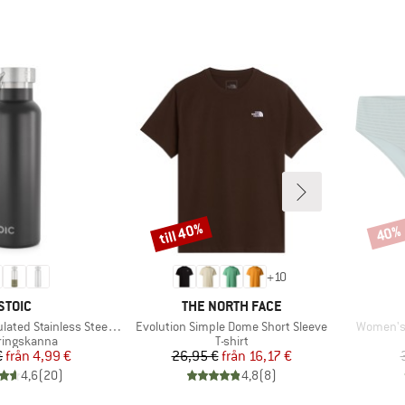
till 40%
40%
Rabatt
Rabat
+
10
VARUMÄRKE
VARUMÄRKE
STOIC
THE NORTH FACE
Produkter
Produkte
 Stainless Steel Bottle 500
Evolution Simple Dome Short Sleeve
Women's 
uktgrupp
Produktgrupp
eringskanna
T-shirt
Pris
Reducerat pris
Pris
Reducerat pris
€
från
4,99 €
26,95 €
från
16,17 €
4,6
(
20
)
4,8
(
8
)