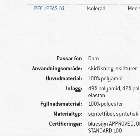
esign
PFC-/PFAS-fri
Isolerad
Med s
ROVED
Passar för:
Dam
Användningsområde:
skidåkning, skidturer
Huvudmaterial:
100% polyamid
Inlägg:
49% polyamid, 42% pol
elastan
Fyllnadsmaterial:
100% polyester
Materialtyp:
syntetfiber, syntetisk f
Certifieringar:
bluesign APPROVED, 
STANDARD 100