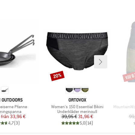
till 
20%
Rabatt
Rabat
ÄRKE
VARUMÄRKE
N OUTDOORS
ORTOVOX
r
Produkter
Produkter
eiserne Pfanne
Women's 150 Essential Bikini
MountainWool6
ktgrupp
Produktgrupp
gningspanna
Underkläder merinoull
Pris
Reducerat pris
Pris
Reducerat pris
från
33,96 €
39,95 €
31,96 €
99
4,7
(
3
)
5,0
(
14
)