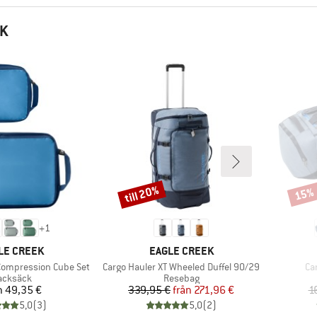
EK
till 20%
15%
Rabatt
Rabat
+
1
UMÄRKE
VARUMÄRKE
LE CREEK
EAGLE CREEK
Produkter
Pr
 Compression Cube Set
Cargo Hauler XT Wheeled Duffel 90/29
Ca
roduktgrupp
Produktgrupp
acksäck
Resebag
Pris
Pris
Reducerat pris
n
49,35 €
339,95 €
från
271,96 €
1
5,0
(
3
)
5,0
(
2
)