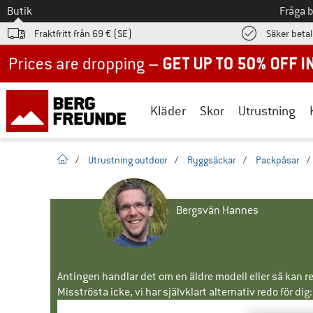
Till
Butik
Fråga 
Fraktfritt från 69 € (SE)
Säker beta
Up to 50% off now in our summer sale
Kläder
Skor
Utrustning
Hemsida
/
Utrustning outdoor
/
Ryggsäckar
/
Packpåsar
/
Bergsvän Hannes
Antingen handlar det om en äldre modell eller så kan re
Misströsta icke, vi har självklart alternativ redo för dig: