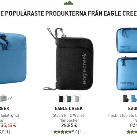
E POPULÄRASTE PRODUKTERNA FRÅN EAGLE CRE
+
2
KE
VARUMÄRKE
VAR
REEK
EAGLE CREEK
EAG
Produkter
Produkter
Toiletry Kit
Stash RFID Wallet
Pack-It Isolate
tgrupp
Produktgrupp
P
är
Plånböcker
P
is
ducerat pris
Pris
35,16 €
29,95 €
frå
5,0
(
1
)
5,0
(
1
)