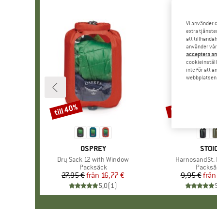
Vi använder c
extra tjänste
att tillhanda
använder vår 
acceptera an
cookieinställ
inte för att 
webbplatsen e
till 40%
57%
Rabatt
Rabatt
VARUMÄRKE
OSPREY
VAR
STOI
Produkter
Dry Sack 12 with Window
Produkter
HarnosandSt. I
Produktgrupp
Packsäck
Produk
Packsä
27,95 €
från
Pris
Reducerat pris
16,77 €
9,95 €
från
Pr
Re
5,0
(
1
)