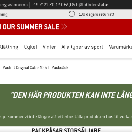
Ring oss på
bergsvännerna
|
+49 7121-70 12 0
FAQ & hjälp
Orderstatus
Hitta betalningsinformationen här! Öppnas i en inforuta
Gå till re
lning
100 dagars returrätt
Klättring
Cykel
Vinter
Alla typer av sport
Varumärk
Pack-It Original Cube 10,5 l - Packsäck
"DEN HÄR PRODUKTEN KAN INTE LÄN
sp. kommer vi inte längre att efterbeställa produkten hos tillverka
PACKPÅSAR STORSÄLJARE