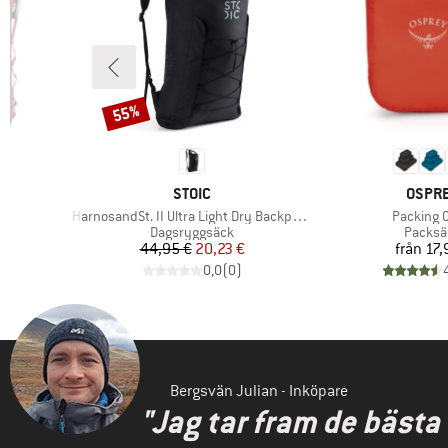
55%
Rabatt
E
VARUMÄRKE
VARU
STOIC
OSPR
Produkter
Produkte
HarnosandSt. II Ultra Light Dry Backpack
Packing 
p
Produktgrupp
Produk
Dagsryggsäck
Packsä
Pris
Reducerat pris
Pr
44,95 €
20,23 €
från
17,
)
0,0
(
0
)
Bergsvän Julian - Inköpare
"Jag tar fram de bästa