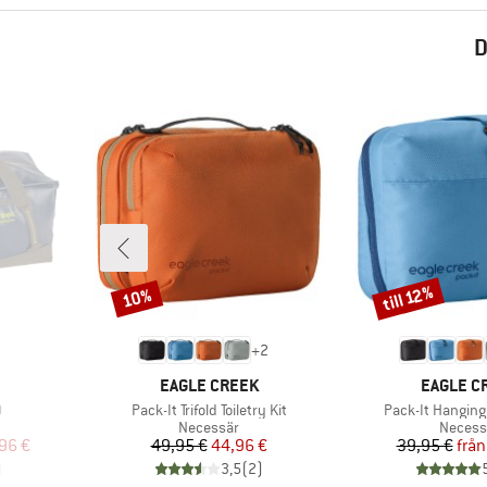
D
till 12%
10%
Rabatt
Rabatt
+
2
VARUMÄRKE
VARUMÄR
EAGLE CREEK
EAGLE C
Produkter
Produkter
0
Pack-It Trifold Toiletry Kit
Pack-It Hanging 
pp
Produktgrupp
Produk
Necessär
Necess
at pris
Pris
Reducerat pris
Pr
Re
96 €
49,95 €
44,96 €
39,95 €
från
)
3,5
(
2
)