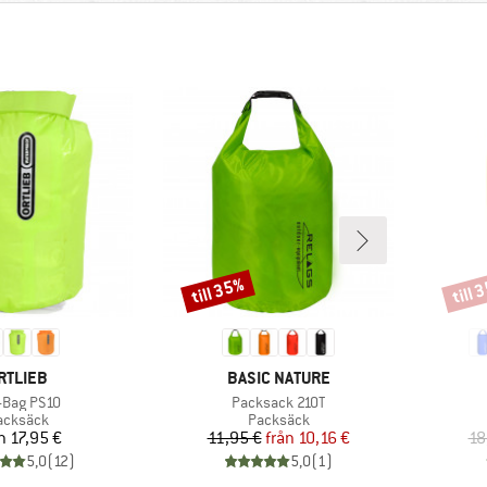
till 35%
till 
Rabatt
Rabat
ARUMÄRKE
VARUMÄRKE
RTLIEB
BASIC NATURE
dukter
Produkter
-Bag PS10
Packsack 210T
roduktgrupp
Produktgrupp
acksäck
Packsäck
Pris
Pris
Reducerat pris
n
17,95 €
11,95 €
från
10,16 €
18
5,0
(
12
)
5,0
(
1
)