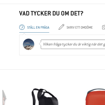
VAD TYCKER DU OM DET?
STÄLL EN FRÅGA
SKRIV ETT OMDÖME