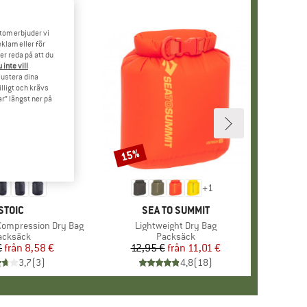
tom erbjuder vi
klam eller för
er reda på att du
 inte vill
 justera dina
illigt och krävs
r” längst ner på
15%
Rabatt
+
1
VARUMÄRKE
STOIC
VARUMÄRKE
SEA TO SUMMIT
Compression Dry Bag
Produkter
Lightweight Dry Bag
roduktgrupp
acksäck
Produktgrupp
Packsäck
€
från
Pris
Reducerat pris
8,58 €
12,95 €
från
Pris
Reducerat pris
11,01 €
3,7
(
3
)
4,8
(
18
)