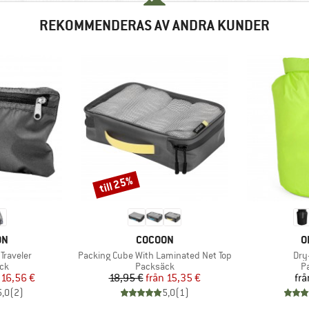
REKOMMENDERAS AV ANDRA KUNDER
till 25%
Rabatt
ÄRKE
VARUMÄRKE
V
ON
COCOON
O
Produkter
Pro
Traveler
Packing Cube With Laminated Net Top
Dry
tgrupp
Produktgrupp
P
ck
Packsäck
P
is
ducerat pris
Pris
Reducerat pris
16,56 €
18,95 €
från
15,35 €
frå
5,0
(
2
)
5,0
(
1
)