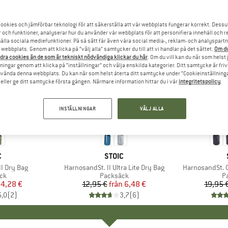
ookies och jämförbar teknologi för att säkerställa att vår webbplats fungerar korrekt. Dessu
r och funktioner, analyserar hur du använder vår webbplats för att personifiera innehåll och re
hålla sociala mediefunktioner. På så sätt får även våra social media-, reklam- och analyspartn
webbplats. Genom att klicka på ”välj alla” samtycker du till att vi handlar på det sättet.
Om du
dra cookies än de som är tekniskt nödvändiga klickar du här
. Om du vill kan du när som helst
ningar genom att klicka på ”inställningar” och välja enskilda kategorier. Ditt samtycke är friv
använda denna webbplats. Du kan när som helst återta ditt samtycke under ”Cookieinställninga
ller ge ditt samtycke första gången. Närmare information hittar du i vår
integritetspolicy
.
INSTÄLLNINGAR
VÄLJ ALLA
till 50%
57%
Rabatt
Rabatt
UMÄRKE
C
VARUMÄRKE
STOIC
I Dry Bag
Produkter
HarnosandSt. II Ultra Lite Dry Bag
Produkter
HarnosandSt. 
tgrupp
ck
Produktgrupp
Packsäck
P
P
is
ducerat pris
4,28 €
12,95 €
från
Pris
Reducerat pris
6,48 €
19,95 
5,0
(
2
)
3,7
(
6
)