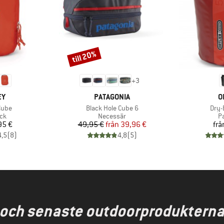
till 20%
Rabatt
+
3
MÄRKE
VARUMÄRKE
V
EY
PATAGONIA
O
r
Produkter
Prod
Cube
Black Hole Cube 6
Dry-
tgrupp
Produktgrupp
P
ck
Necessär
P
is
Pris
Reducerat pris
95 €
49,95 €
från
39,96 €
frå
4,5
(
8
)
4,8
(
5
)
 och senaste outdoorprodukterna t