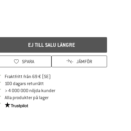
EJ TILL SALU LÄNGRE
SPARA
JÄMFÖR
Hitta fraktinformation här! Öppnas i en i
Fraktfritt från 69 € (SE)
Gå till returpolicyn här Öppnas i en inforuta
100 dagars returrätt
> 4 000 000 nöjda kunder
Alla produkter på lager
Trust Pilot-garanti - hitta all information här!