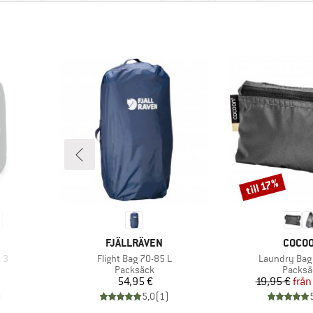
till 17%
Rabatt
E
VARUMÄRKE
VARUM
FJÄLLRÄVEN
COCO
Produkter
Produkter
k 3
Flight Bag 70-85 L
Laundry Bag 
p
Produktgrupp
Produk
Packsäck
Packsä
Pris
Pr
Re
54,95 €
19,95 €
från
)
5,0
(
1
)