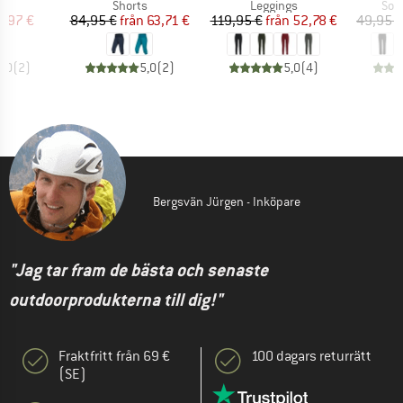
ktgrupp
Produktgrupp
Produktgrupp
Pro
s
Shorts
Leggings
Sof
is
ducerat pris
Pris
Reducerat pris
Pris
Reducerat pris
8,97 €
84,95 €
från
63,71 €
119,95 €
från
52,78 €
49,95 €
5,0
(
2
)
5,0
(
2
)
5,0
(
4
)
Bergsvän Jürgen - Inköpare
"Jag tar fram de bästa och senaste
outdoorprodukterna till dig!"
Fraktfritt från 69 €
100 dagars returrätt
(SE)