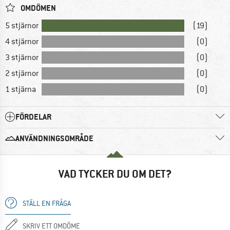
OMDÖMEN
5 stjärnor
(19)
4 stjärnor
(0)
3 stjärnor
(0)
2 stjärnor
(0)
1 stjärna
(0)
FÖRDELAR
ANVÄNDNINGSOMRÅDE
VAD TYCKER DU OM DET?
STÄLL EN FRÅGA
SKRIV ETT OMDÖME