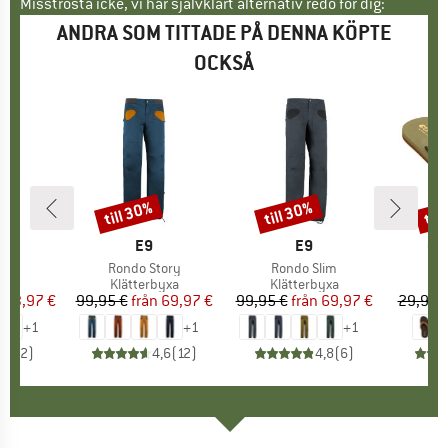
Misströsta icke, vi har självklart alternativ redo för dig:
ANDRA SOM TITTADE PÅ DENNA KÖPTE
OCKSÅ
till 30%
till 30%
til
Rabatt
Rabatt
Raba
RUMÄRKE
VARUMÄRKE
E9
VARUMÄRKE
E9
VA
CO
er
lax2
Produkter
Rondo Story
Produkter
Rondo Slim
grupp
yxa
Produktgrupp
Klätterbyxa
Produktgrupp
Klätterbyxa
P
S
n
is
ducerat pris
83,97 €
99,95 €
från
Pris
Reducerat pris
69,97 €
99,95 €
från
Pris
Reducerat pris
69,97 €
29,95 
+
1
+
1
+
1
5,0
(
2
)
4,6
(
12
)
4,8
(
6
)