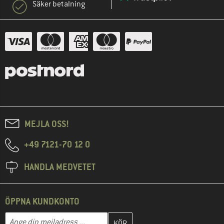
Säker betalning
MEJLA OSS!
+49 7121-70 12 0
HANDLA MEDVETET
ÖPPNA KUNDKONTO
Skriv in din e-postadress här och skapa ditt kundkonto i nästa st
Mejladress