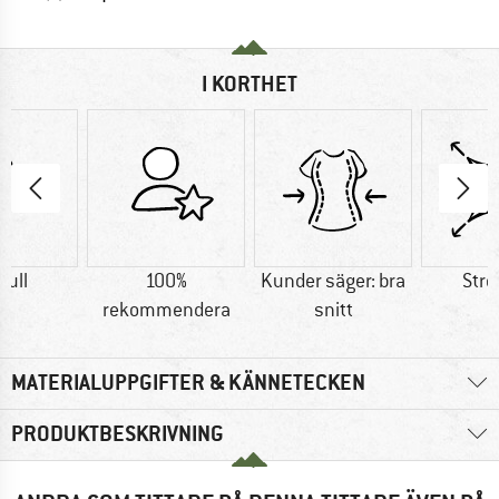
I KORTHET
ull
100%
Kunder säger: bra
Stre
rekommendera
snitt
MATERIALUPPGIFTER & KÄNNETECKEN
PRODUKTBESKRIVNING