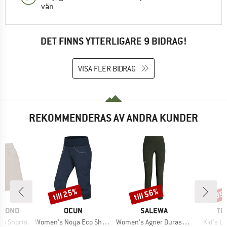
vän
DET FINNS YTTERLIGARE 9 BIDRAG!
VISA FLER BIDRAG
REKOMMENDERAS AV ANDRA KUNDER
till 25%
till 56%
35
Rabatt
Rabatt
Raba
E
VARUMÄRKE
VARUMÄRKE
VA
AMOND
OCUN
SALEWA
TR
Produkter
Produkter
Produkt
on Shorts
Women's Noya Eco Shorts
Women's Agner Durastretch Tights
Kid's L