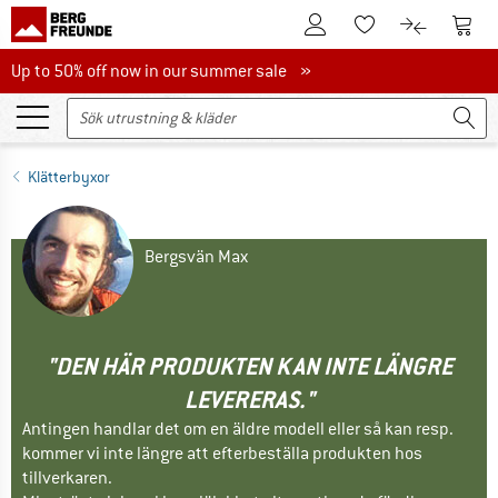
Till kundkontot
Till 
Till minneslistan.
Till produk
Up to 50% off now in our summer sale
Up to 50% off now in our summer sale »
Klätterbyxor
Bergsvän Max
"DEN HÄR PRODUKTEN KAN INTE LÄNGRE
LEVERERAS."
Antingen handlar det om en äldre modell eller så kan resp.
kommer vi inte längre att efterbeställa produkten hos
tillverkaren.