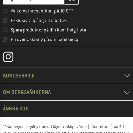
Välkomstpresentkort på 10 % **
Exklusiv tillgång till rabatter
Spara produkter på din kom-ihåg-lista
En överraskning på din födelsedag
KUNDSERVICE
OM BERGSVÄNNERNA
ÅNGRA KÖP
**Kupongen är giltig från ett lägsta inköpsvärde (efter returer) på 40