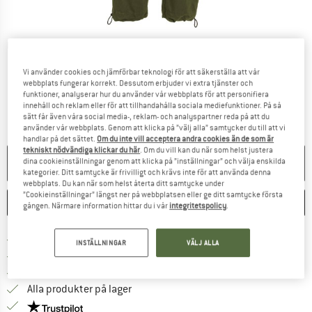
Detaljbilder
Vi använder cookies och jämförbar teknologi för att säkerställa att vår
webbplats fungerar korrekt. Dessutom erbjuder vi extra tjänster och
funktioner, analyserar hur du använder vår webbplats för att personifiera
innehåll och reklam eller för att tillhandahålla sociala mediefunktioner. På så
sätt får även våra social media-, reklam- och analyspartner reda på att du
använder vår webbplats. Genom att klicka på ”välj alla” samtycker du till att vi
handlar på det sättet.
Om du inte vill acceptera andra cookies än de som är
tekniskt nödvändiga klickar du här
. Om du vill kan du när som helst justera
EJ TILL SALU LÄNGRE
dina cookieinställningar genom att klicka på ”inställningar” och välja enskilda
kategorier. Ditt samtycke är frivilligt och krävs inte för att använda denna
webbplats. Du kan när som helst återta ditt samtycke under
”Cookieinställningar” längst ner på webbplatsen eller ge ditt samtycke första
SPARA
JÄMFÖR
gången. Närmare information hittar du i vår
integritetspolicy
.
Hitta fraktinformation här! Öppnas i e
Fraktfritt från 69 € (SE)
INSTÄLLNINGAR
VÄLJ ALLA
Gå till returpolicyn här Öppnas i en infor
100 dagars returrätt
> 4 000 000 nöjda kunder
Alla produkter på lager
Trust Pilot-garanti - hitta all information här!