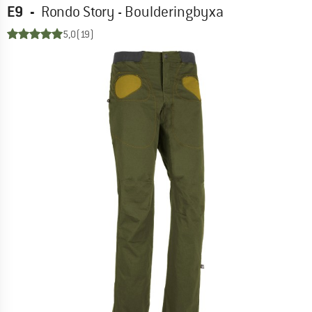
E9
-
Rondo Story - Boulderingbyxa
5,0
(19)