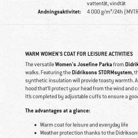
vattentät, vindtät
Andningsaktivitet:
4 000 g/m²/24h (MVT
WARM WOMEN'S COAT FOR LEISURE ACTIVITIES
Women's Josefine Parka
Didri
The versatile
from
Didriksons STORMsystem
walks. Featuring the
, 
synthetic insulation will provide toasty warmth. 
hood that’ll protect your head from the wind and c
It’s completed by adjustable cuffs to ensure a good 
The advantages at a glance:
Warm coat for leisure and everyday life
Weather protection thanks to the Didriks