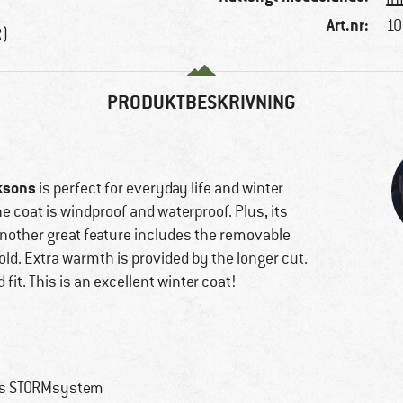
Art.nr:
10
R)
PRODUKTBESKRIVNING
ksons
is perfect for everyday life and winter
the coat is windproof and waterproof. Plus, its
Another great feature includes the removable
old. Extra warmth is provided by the longer cut.
fit. This is an excellent winter coat!
ons STORMsystem