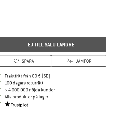
EJ TILL SALU LÄNGRE
SPARA
JÄMFÖR
Hitta fraktinformation här! Öppnas i en i
Fraktfritt från 69 € (SE)
Gå till returpolicyn här Öppnas i en inforuta
100 dagars returrätt
> 4 000 000 nöjda kunder
Alla produkter på lager
Trust Pilot-garanti - hitta all information här!