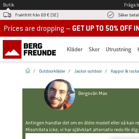
Till
Butik
Fråga 
Fraktfritt från 69 € (SE)
Säker beta
Up to 50% off now in our summer sale
Kläder
Skor
Utrustning
Hemsida
/
Outdoorkläder
/
Jackor outdoor
/
Kappor & rocka
Bergsvän Max
Antingen handlar det om en äldre modell eller så kan re
Misströsta icke, vi har självklart alternativ redo för dig: