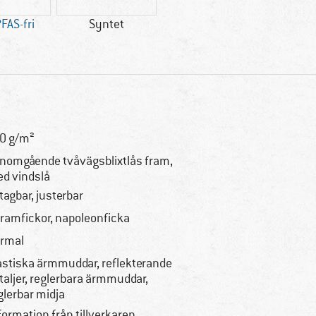
FAS-fri
Syntet
0 g/m²
nomgående tvåvägsblixtlås fram,
d vindslå
tagbar, justerbar
framfickor, napoleonficka
rmal
astiska ärmmuddar, reflekterande
taljer, reglerbara ärmmuddar,
glerbar midja
formation från tillverkaren