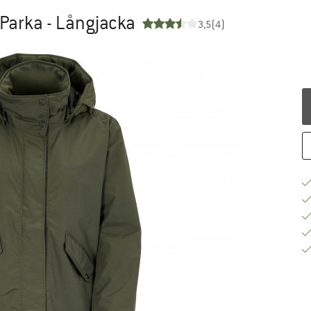
Parka - Långjacka
3,5
(4)