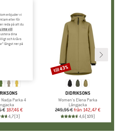
tom erbjuder vi
klam eller för
er reda på att du
 inte vill
 justera dina
illigt och krävs
r” längst ner på
till 43%
Rabatt
RUMÄRKE
RIKSONS
VARUMÄRKE
DIDRIKSONS
r
Nadja Parka 4
Produkter
Women's Elena Parka
oduktgrupp
ngjacka
Produktgrupp
Långjacka
5 €
Pris
Reducerat pris
187,46 €
249,95 €
från
Pris
Reducerat pris
142,47 €
4,7
(
3
)
4,6
(
109
)