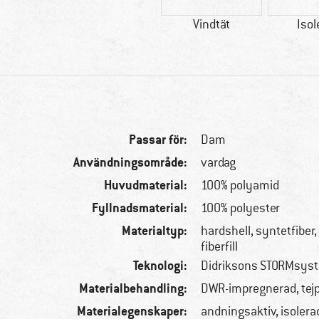
Vindtät
Isol
Passar för:
Dam
Användningsområde:
vardag
Huvudmaterial:
100% polyamid
Fyllnadsmaterial:
100% polyester
Materialtyp:
hardshell, syntetfiber
fiberfill
Teknologi:
Didriksons STORMsys
Materialbehandling:
DWR-impregnerad, te
Materialegenskaper:
andningsaktiv, isolerad