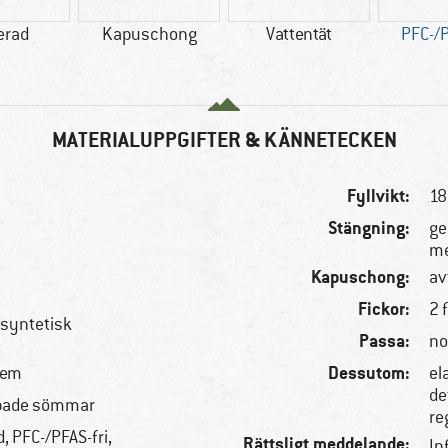
erad
Kapuschong
Vattentät
PFC-/P
MATERIALUPPGIFTER & KÄNNETECKEN
Fyllvikt:
18
Stängning:
ge
me
Kapuschong:
av
Fickor:
2 
, syntetisk
Passa:
no
Dessutom:
tem
el
de
jpade sömmar
re
, PFC-/PFAS-fri,
Rättsligt meddelande:
In