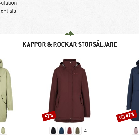
sulation
entials
KAPPOR & ROCKAR STORSÄLJARE
till 47%
57%
Rabatt
Rabatt
+
4