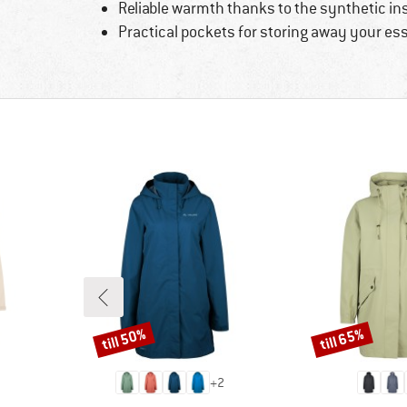
Reliable warmth thanks to the synthetic in
Practical pockets for storing away your ess
till 50%
till 65%
Rabatt
Rabatt
+
2