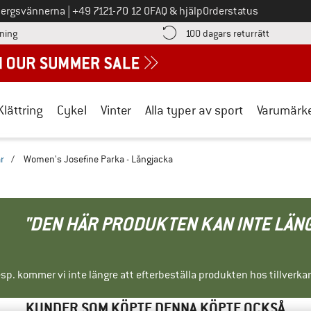
Ring oss på
bergsvännerna
|
+49 7121-70 12 0
FAQ & hjälp
Orderstatus
Hitta betalningsinformationen här! Öppnas i en inforuta
Gå till re
lning
100 dagars returrätt
Klättring
Cykel
Vinter
Alla typer av sport
Varumärk
r
/
Women's Josefine Parka - Långjacka
"DEN HÄR PRODUKTEN KAN INTE LÄN
sp. kommer vi inte längre att efterbeställa produkten hos tillverka
KUNDER SOM KÖPTE DENNA KÖPTE OCKSÅ