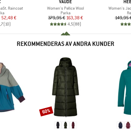
MÄRKE
VARUMÄRKE
VAR
C
VAUDE
HEB
Produkter
Produkter
aSt. Raincoat
Women's Pellice Wool
Women's Jac
tgrupp
Produktgrupp
Pr
cka
Parka
Re
is
ducerat pris
Pris
Reducerat pris
n
52,48 €
379,95 €
163,38 €
149,95 
,7
(
10
)
4,5
(
88
)
REKOMMENDERAS AV ANDRA KUNDER
60%
Rabatt