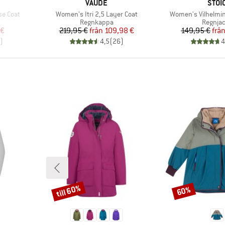
VARUMÄRKE
VARU
VAUDE
STOI
Produkter
Produkter
se Coat
Women's Itri 2,5 Layer Coat
Women's Vilhelmin
p
Produktgrupp
Produk
Regnkappa
Regnja
at pris
Pris
Reducerat pris
Pr
Re
 €
219,95 €
från
109,98 €
149,95 €
frå
)
4,5
(
26
)
4
till 60%
60%
Rabatt
Rabatt