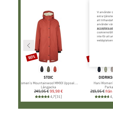
Vi använder c
extra tjänste
att tillhanda
använder vår 
acceptera an
cookieinställ
inte för att 
webbplatsen e
till 45%
60%
Rabatt
Rabatt
VARUMÄRKE
STOIC
VARUMÄ
DIDRIK
Produkter
Women's Mountainwool MMXX UppsalaSt. Oversized Coat
Produkter
Hani Women'
Produktgrupp
Långjacka
Prod
Park
249,95 €
Pris
Reducerat pris
99,98 €
219,95 €
från
Pr
Re
4,7
(
31
)
4