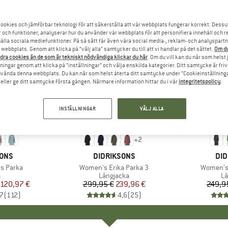
ookies och jämförbar teknologi för att säkerställa att vår webbplats fungerar korrekt. Dessu
r och funktioner, analyserar hur du använder vår webbplats för att personifiera innehåll och re
hålla sociala mediefunktioner. På så sätt får även våra social media-, reklam- och analyspartn
webbplats. Genom att klicka på ”välj alla” samtycker du till att vi handlar på det sättet.
Om du
dra cookies än de som är tekniskt nödvändiga klickar du här
. Om du vill kan du när som helst
ningar genom att klicka på ”inställningar” och välja enskilda kategorier. Ditt samtycke är friv
använda denna webbplats. Du kan när som helst återta ditt samtycke under ”Cookieinställninga
ller ge ditt samtycke första gången. Närmare information hittar du i vår
integritetspolicy
.
INSTÄLLNINGAR
VÄLJ ALLA
20%
25%
Rabatt
Rabatt
+
2
RKE
SONS
VARUMÄRKE
DIDRIKSONS
VA
DID
s Parka
Produkter
Women's Erika Parka 3
Produkte
Women's 
uktgrupp
a
Produktgrupp
Långjacka
Pr
Lå
is
ducerat pris
120,97 €
299,95 €
Pris
Reducerat pris
239,96 €
249,9
,7
(
112
)
4,6
(
25
)