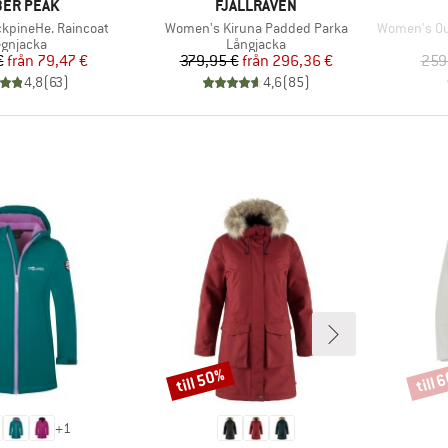
UMÄRKE
VARUMÄRKE
ER PEAK
FJÄLLRÄVEN
Produkter
Produkter
kpineHe. Raincoat
Women's Kiruna Padded Parka
Women's Ou
oduktgrupp
Produktgrupp
gnjacka
Långjacka
Pris
Reducerat pris
Pris
Reducerat pris
€
från
79,47 €
379,95 €
från
296,36 €
259
4,8
(
63
)
4,6
(
85
)
till 50%
till 
Rabatt
Rabat
+
1