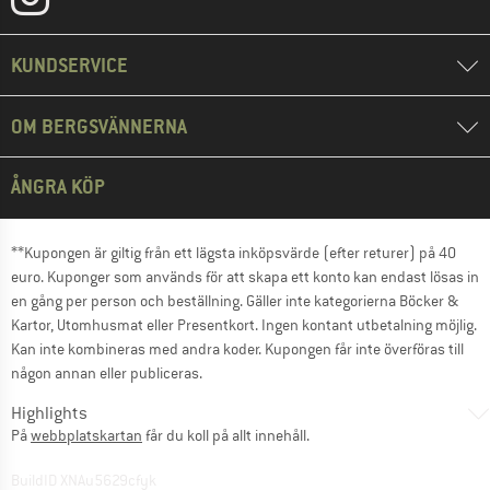
KUNDSERVICE
OM BERGSVÄNNERNA
ÅNGRA KÖP
**Kupongen är giltig från ett lägsta inköpsvärde (efter returer) på 40
euro. Kuponger som används för att skapa ett konto kan endast lösas in
en gång per person och beställning. Gäller inte kategorierna Böcker &
Kartor, Utomhusmat eller Presentkort. Ingen kontant utbetalning möjlig.
Kan inte kombineras med andra koder. Kupongen får inte överföras till
någon annan eller publiceras.
Highlights
På
webbplatskartan
får du koll på allt innehåll.
BuildID XNAu5629cfyk