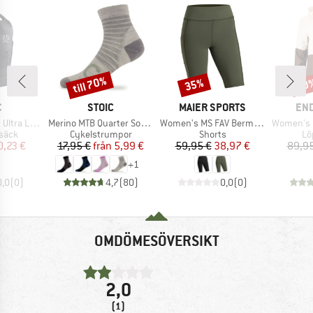
till 70%
35%
70
Rabatt
Rabatt
Raba
MÄRKE
VARUMÄRKE
VARUMÄRKE
VA
C
STOIC
MAIER SPORTS
EN
Produkter
Produkter
Produkter
 Dry Backpack
Merino MTB Quarter Socks
Women's MS FAV Bermuda Tight
Women's Kintha
rupp
Produktgrupp
Produktgrupp
Pr
säck
Cykelstrumpor
Shorts
Lö
is
ducerat pris
Pris
Reducerat pris
Pris
Reducerat pris
0,23 €
17,95 €
från
5,99 €
59,95 €
38,97 €
89,95
+
1
0,0
(
0
)
4,7
(
80
)
0,0
(
0
)
OMDÖMESÖVERSIKT
2,0
(1)