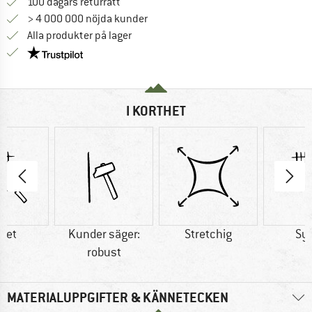
Gå till returpolicyn här Öppnas i en infor
100 dagars returrätt
> 4 000 000 nöjda kunder
Alla produkter på lager
Trust Pilot-garanti - hitta all information här!
I KORTHET
tet
Kunder säger:
Stretchig
Sy
robust
MATERIALUPPGIFTER & KÄNNETECKEN