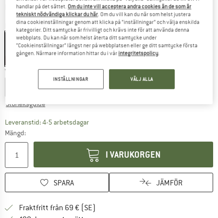
Information om fraktkostnader. Öppnas i en inforuta
plus fraktkostnader
handlar på det sättet.
Om du inte vill acceptera andra cookies än de som är
tekniskt nödvändiga klickar du här
. Om du vill kan du när som helst justera
dina cookieinställningar genom att klicka på ”inställningar” och välja enskilda
Färg:
Grey
kategorier. Ditt samtycke är frivilligt och krävs inte för att använda denna
webbplats. Du kan när som helst återta ditt samtycke under
”Cookieinställningar” längst ner på webbplatsen eller ge ditt samtycke första
gången. Närmare information hittar du i vår
integritetspolicy
.
60%
Välj en storlek:
INSTÄLLNINGAR
VÄLJ ALLA
XS/S
M/L
XL/XXL
Storleksguide
Länken öppnas i en inforuta och innehåller 
Leveranstid: 4-5 arbetsdagar
Mängd:
I VARUKORGEN
SPARA
JÄMFÖR
Hitta fraktinformation här! Öppnas i e
Fraktfritt från 69 € (SE)