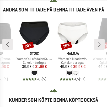
ANDRA SOM TITTADE PÅ DENNA TITTADE ÄVEN PÅ
20%
20%
20
Rabatt
Rabatt
Raba
ÄRKE
VARUMÄRKE
VARUMÄRKE
ER
STOIC
MALOJA
Produkter
Produkter
Produkter
tex Light
Women's LofsdalenSt. Bike Slip
Women's MeadowM.
Women's Fuse
pp
Produktgrupp
Produktgrupp
Prod
 syntet
Cykelunderbyxa
Cykelunderbyxa
Cyke
is
ducerat pris
Pris
Reducerat pris
Pris
Reducerat pris
1,96 €
39,95 €
31,96 €
49,95 €
39,96 €
44,95
5,0
(
1
)
4,6
(
5
)
4,5
(
53
)
KUNDER SOM KÖPTE DENNA KÖPTE OCKSÅ