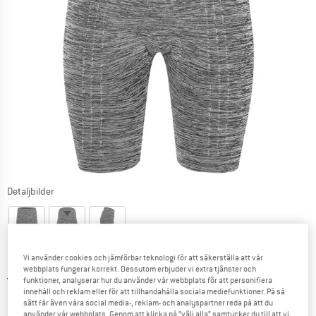
Detaljbilder
Vi använder cookies och jämförbar teknologi för att säkerställa att vår
webbplats fungerar korrekt. Dessutom erbjuder vi extra tjänster och
Ursprungligt pris :
Pris:
48,95
€
funktioner, analyserar hur du använder vår webbplats för att personifiera
innehåll och reklam eller för att tillhandahålla sociala mediefunktioner. På så
19,58
€
inkl. moms
sätt får även våra social media-, reklam- och analyspartner reda på att du
~
KR
214,31
använder vår webbplats. Genom att klicka på ”välj alla” samtycker du till att vi