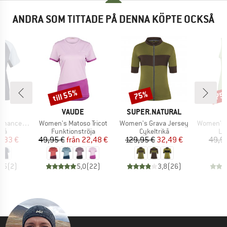
ANDRA SOM TITTADE PÅ DENNA KÖPTE OCKSÅ
till 55%
75%
75
Rabatt
Rabatt
Raba
MÄRKE
VARUMÄRKE
VARUMÄRKE
C
VAUDE
SUPER.NATURAL
Produkter
Produkter
Produkter
alenSt. MTB S/S
Women's Matoso Tricot
Women's Grava Jersey
Women's Hemp15
tgrupp
Produktgrupp
Produktgrupp
Pr
ikå
Funktionströja
Cykeltrikå
Li
is
ducerat pris
Pris
Reducerat pris
Pris
Reducerat pris
9,33 €
49,95 €
från
22,48 €
129,95 €
32,49 €
49,9
4,5
(
2
)
5,0
(
22
)
3,8
(
26
)