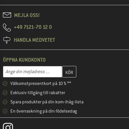
MEJLA OSS!
+49 7121-70 12 0
HANDLA MEDVETET
ÖPPNA KUNDKONTO
Skriv in din e-postadress här och skapa ditt kundkonto i nästa st
Mejladress
Välkomstpresentkort på 10 % **
Exklusiv tillgång till rabatter
Spara produkter på din kom-ihåg-lista
En överraskning på din födelsedag