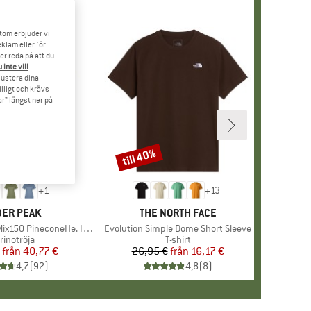
tom erbjuder vi
klam eller för
er reda på att du
 inte vill
 justera dina
illigt och krävs
r” längst ner på
till 40%
Rabatt
+
1
+
13
RUMÄRKE
ER PEAK
VARUMÄRKE
THE NORTH FACE
 PineconeHe. II T-Shirt
Produkter
Evolution Simple Dome Short Sleeve
oduktgrupp
rinotröja
Produktgrupp
T-shirt
från
Pris
Reducerat pris
40,77 €
26,95 €
från
Pris
Reducerat pris
16,17 €
4,7
(
92
)
4,8
(
8
)