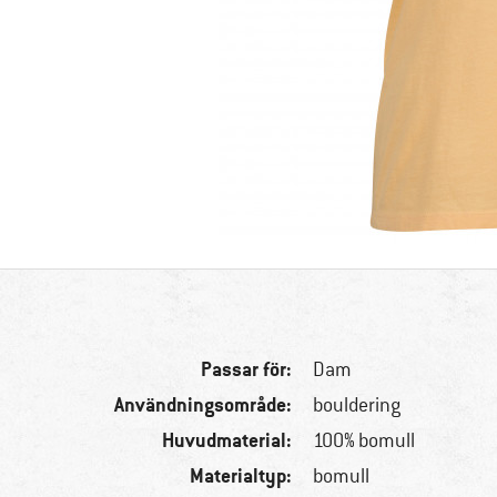
Passar för:
Dam
Användningsområde:
bouldering
Huvudmaterial:
100% bomull
Materialtyp:
bomull