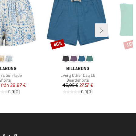
40%
15%
Rabatt
Rabat
RUMÄRKE
VARUMÄRKE
LLABONG
BILLABONG
ter
Produkter
's Sun Fade
Every Other Day LB
Produktgrupp
Produktgrupp
Shorts
Boardshorts
Pris
Reducerat pris
Pris
Reducerat pris
från
29,87 €
45,95 €
27,57 €
0,0
(
0
)
0,0
(
0
)