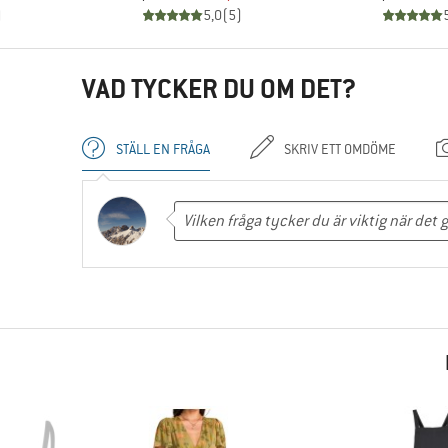
)
5,0
(
5
)
VAD TYCKER DU OM DET?
STÄLL EN FRÅGA
SKRIV ETT OMDÖME