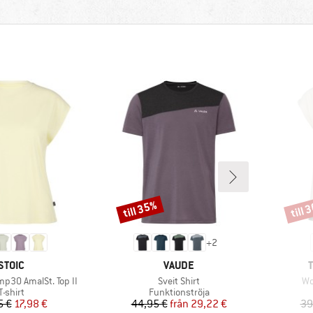
till 35%
till 
Rabatt
Rabat
+
2
VARUMÄRKE
VARUMÄRKE
STOIC
VAUDE
Produkter
Pr
30 AmalSt. Top II
Sveit Shirt
Wo
Produktgrupp
Produktgrupp
T-shirt
Funktionströja
Pris
Reducerat pris
Pris
Reducerat pris
5 €
17,98 €
44,95 €
från
29,22 €
39