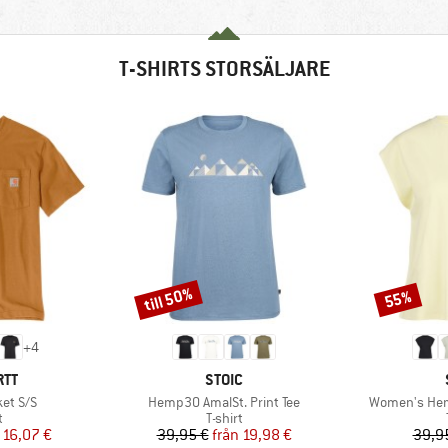
T-SHIRTS STORSÄLJARE
till 50%
55%
Rabatt
Rabatt
+
4
ÄRKE
VARUMÄRKE
RTT
STOIC
Produkter
Produkter
et S/S
Hemp30 AmalSt. Print Tee
Women's Hemp
ktgrupp
Produktgrupp
t
T-shirt
is
ducerat pris
Pris
Reducerat pris
16,07 €
39,95 €
från
19,98 €
39,9