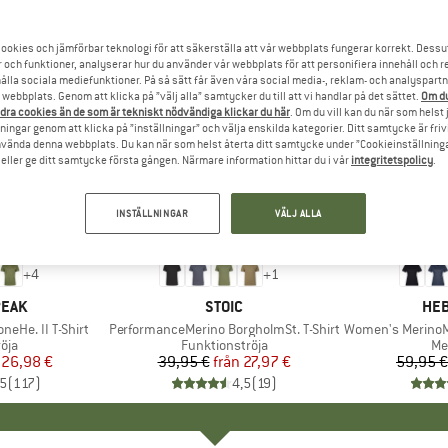
ookies och jämförbar teknologi för att säkerställa att vår webbplats fungerar korrekt. Dessu
r och funktioner, analyserar hur du använder vår webbplats för att personifiera innehåll och re
hålla sociala mediefunktioner. På så sätt får även våra social media-, reklam- och analyspartn
webbplats. Genom att klicka på ”välj alla” samtycker du till att vi handlar på det sättet.
Om du
dra cookies än de som är tekniskt nödvändiga klickar du här
. Om du vill kan du när som helst
ningar genom att klicka på ”inställningar” och välja enskilda kategorier. Ditt samtycke är friv
använda denna webbplats. Du kan när som helst återta ditt samtycke under ”Cookieinställninga
ller ge ditt samtycke första gången. Närmare information hittar du i vår
integritetspolicy
.
INSTÄLLNINGAR
VÄLJ ALLA
till 30%
till 32%
Rabatt
Rabatt
+
4
+
1
RKE
PEAK
VARUMÄRKE
STOIC
VA
HEB
eHe. II T-Shirt
Produkter
PerformanceMerino BorgholmSt. T-Shirt
Produkter
Women's MerinoMix150
grupp
öja
Produktgrupp
Funktionströja
Pr
Me
is
ducerat pris
26,98 €
39,95 €
från
Pris
Reducerat pris
27,97 €
59,95 €
,5
(
117
)
4,5
(
19
)