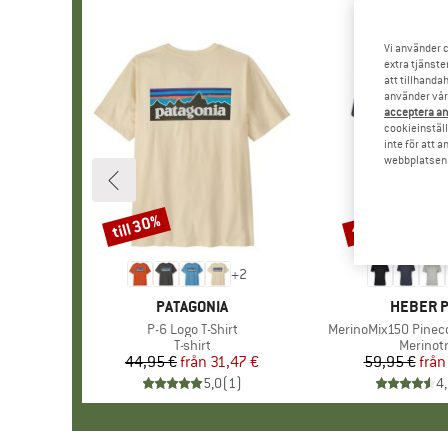
Vi använder c
extra tjänste
att tillhanda
använder vår 
acceptera an
cookieinställ
inte för att 
webbplatsen e
till 30%
till 55%
Rabatt
Rabatt
+
2
VARUMÄRKE
PATAGONIA
VARUMÄ
HEBER 
Produkter
P-6 Logo T-Shirt
Produkter
MerinoMix150 Pinecon
Produktgrupp
T-shirt
Produkt
Merinotr
44,95 €
från
Pris
Reducerat pris
31,47 €
59,95 €
från
Pr
Re
5,0
(
1
)
4