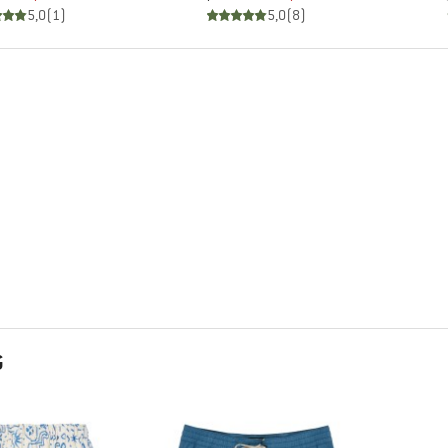
5,0
(
1
)
5,0
(
8
)
G