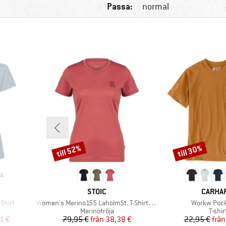
Passa:
normal
till 52%
till 30%
Rabatt
Rabatt
4
KE
VARUMÄRKE
VARUM
STOIC
CARHA
Produkter
Produkter
Shirt
Women's Merino155 LaholmSt. T-Shirt Daisy Flower
Workw Pock
Produktgrupp
Produ
Merinotröja
T-shir
at pris
Pris
Reducerat pris
Pr
Re
1 €
79,95 €
från
38,38 €
22,95 €
från