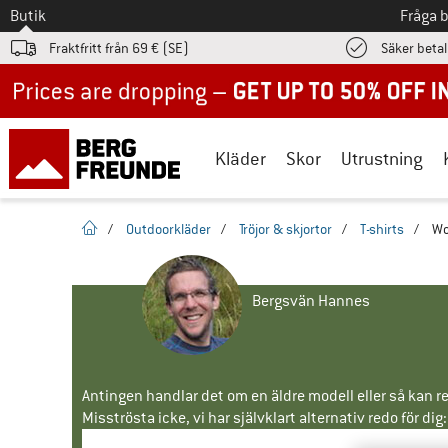
Till
Butik
Fråga 
Fraktfritt från 69 € (SE)
Säker beta
Up to 50% off now in our summer sale
Kläder
Skor
Utrustning
Hemsida
/
Outdoorkläder
/
Tröjor & skjortor
/
T-shirts
/
Wo
Bergsvän Hannes
Antingen handlar det om en äldre modell eller så kan re
Misströsta icke, vi har självklart alternativ redo för dig: