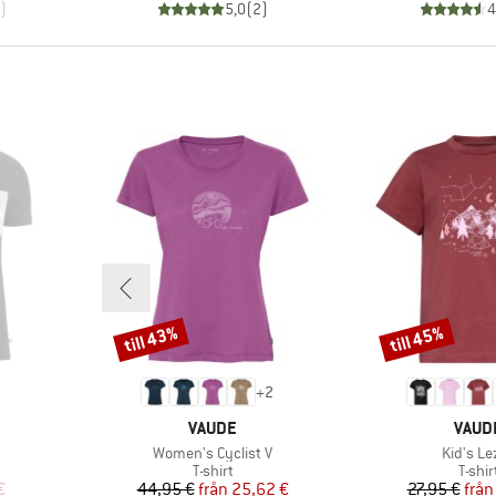
)
5,0
(
2
)
4
till 43%
till 45%
Rabatt
Rabatt
+
2
E
VARUMÄRKE
VARU
VAUDE
VAUD
Produkter
Produkt
Women's Cyclist V
Kid's Le
upp
Produktgrupp
Produ
T-shirt
T-shir
at pris
Pris
Reducerat pris
Pr
Re
€
44,95 €
från
25,62 €
27,95 €
från