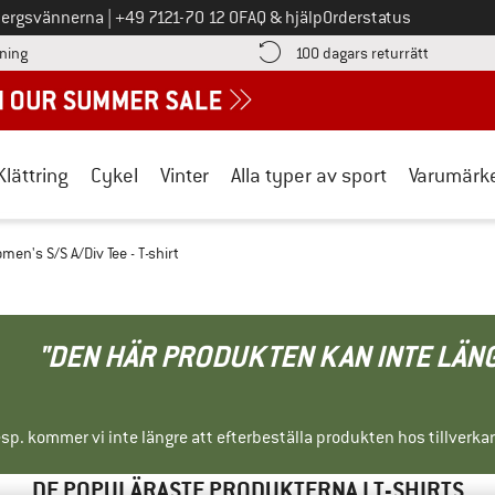
Ring oss på
bergsvännerna
|
+49 7121-70 12 0
FAQ & hjälp
Orderstatus
Hitta betalningsinformationen här! Öppnas i en inforuta
Gå till re
lning
100 dagars returrätt
Klättring
Cykel
Vinter
Alla typer av sport
Varumärk
men's S/S A/Div Tee - T-shirt
"DEN HÄR PRODUKTEN KAN INTE LÄN
sp. kommer vi inte längre att efterbeställa produkten hos tillverka
DE POPULÄRASTE PRODUKTERNA I T-SHIRTS