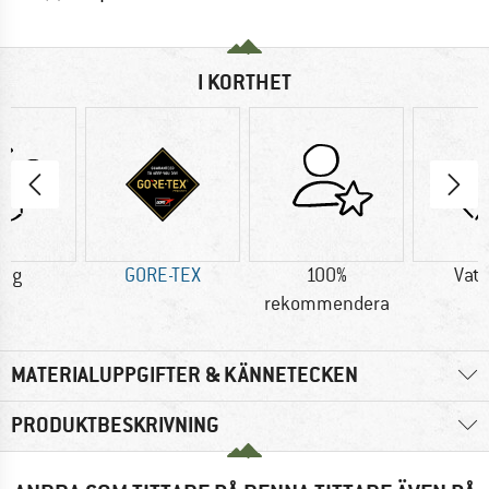
I KORTHET
0 g
GORE-TEX
100%
Vatt
rekommendera
MATERIALUPPGIFTER & KÄNNETECKEN
PRODUKTBESKRIVNING