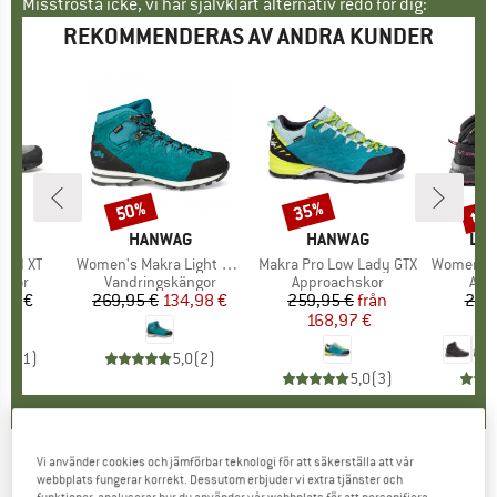
Misströsta icke, vi har självklart alternativ redo för dig:
REKOMMENDERAS AV ANDRA KUNDER
til
50%
35%
Rabatt
Rabatt
Raba
MÄRKE
PA
VARUMÄRKE
HANWAG
VARUMÄRKE
HANWAG
VA
LA 
pid XT
Produkter
Women's Makra Light GTX
Produkter
Makra Pro Low Lady GTX
Produkte
Women's TX
rupp
skor
Produktgrupp
Vandringskängor
Produktgrupp
Approachskor
Pro
App
,35 €
is
269,95 €
Pris
Reducerat pris
134,98 €
259,95 €
Pris
Reducerat pris
från
229
168,97 €
1
5,0
(
1
)
5,0
(
2
)
5,0
(
3
)
Vi använder cookies och jämförbar teknologi för att säkerställa att vår
Asolo - Women's Eldo Mid Leather GTX Vibram
webbplats fungerar korrekt. Dessutom erbjuder vi extra tjänster och