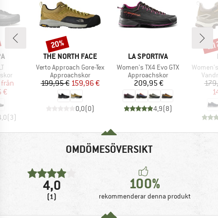
til
20%
Rabatt
Raba
MÄRKE
VARUMÄRKE
VARUMÄRKE
PA
THE NORTH FACE
LA SPORTIVA
ter
Produkter
Produkter
Produkte
LT
Verto Approach Gore-Tex
Women's TX4 Evo GTX
Women's 
rupp
Produktgrupp
Produktgrupp
Produ
skor
Approachskor
Approachskor
Vandr
is
ducerat pris
Pris
Reducerat pris
Pris
från
199,95 €
159,96 €
209,95 €
179
6 €
1
0,0
(
0
)
4,9
(
8
)
4,0
(
3
)
OMDÖMESÖVERSIKT
100%
4,0
(1)
rekommenderar denna produkt