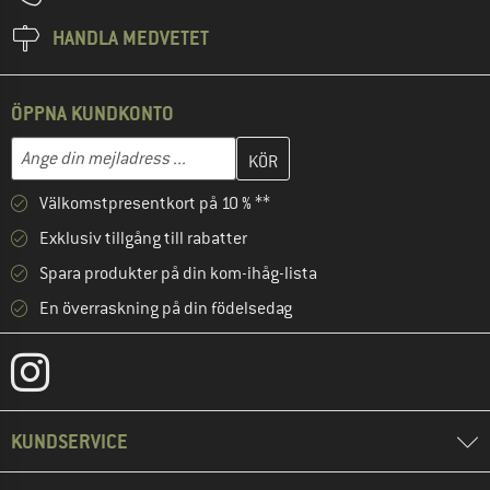
HANDLA MEDVETET
ÖPPNA KUNDKONTO
Skriv in din e-postadress här och skapa ditt kundkonto i nästa st
Mejladress
Välkomstpresentkort på 10 % **
Exklusiv tillgång till rabatter
Spara produkter på din kom-ihåg-lista
En överraskning på din födelsedag
KUNDSERVICE