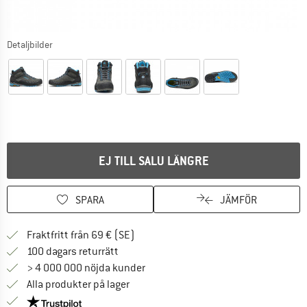
Detaljbilder
EJ TILL SALU LÄNGRE
SPARA
JÄMFÖR
Hitta fraktinformation här! Öppnas i e
Fraktfritt från 69 € (SE)
Gå till returpolicyn här Öppnas i en infor
100 dagars returrätt
> 4 000 000 nöjda kunder
Alla produkter på lager
Trust Pilot-garanti - hitta all information här!