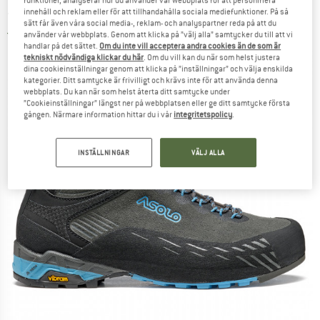
funktioner, analyserar hur du använder vår webbplats för att personifiera
- Approachskor
innehåll och reklam eller för att tillhandahålla sociala mediefunktioner. På så
sätt får även våra social media-, reklam- och analyspartner reda på att du
4,0
(1)
använder vår webbplats. Genom att klicka på ”välj alla” samtycker du till att vi
handlar på det sättet.
Om du inte vill acceptera andra cookies än de som är
tekniskt nödvändiga klickar du här
. Om du vill kan du när som helst justera
dina cookieinställningar genom att klicka på ”inställningar” och välja enskilda
kategorier. Ditt samtycke är frivilligt och krävs inte för att använda denna
webbplats. Du kan när som helst återta ditt samtycke under
”Cookieinställningar” längst ner på webbplatsen eller ge ditt samtycke första
gången. Närmare information hittar du i vår
integritetspolicy
.
INSTÄLLNINGAR
VÄLJ ALLA