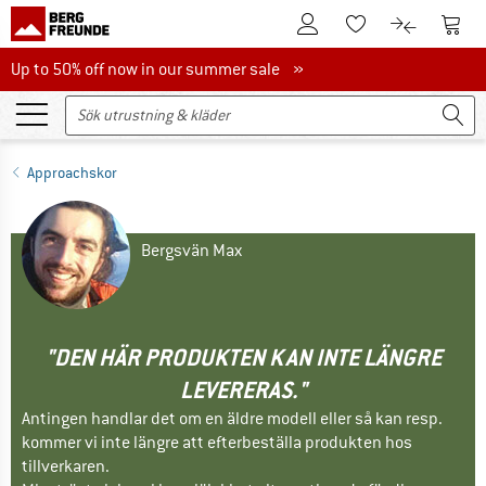
Till kundkontot
Till 
Till minneslistan.
Till produk
Up to 50% off now in our summer sale
Up to 50% off now in our summer sale »
Approachskor
Bergsvän Max
"DEN HÄR PRODUKTEN KAN INTE LÄNGRE
LEVERERAS."
Antingen handlar det om en äldre modell eller så kan resp.
kommer vi inte längre att efterbeställa produkten hos
tillverkaren.