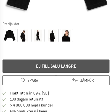
Detaljbilder
EJ TILL SALU LÄNGRE
SPARA
JÄMFÖR
Hitta fraktinformation här! Öppnas i e
Fraktfritt från 69 € (SE)
Gå till returpolicyn här Öppnas i en infor
100 dagars returrätt
> 4 000 000 nöjda kunder
Alla produkter på lager