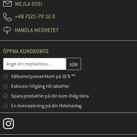
MEJLA OSS!
+49 7121-70 12 0
HANDLA MEDVETET
ÖPPNA KUNDKONTO
Skriv in din e-postadress här och skapa ditt kundkonto i nästa st
Mejladress
Välkomstpresentkort på 10 % **
Exklusiv tillgång till rabatter
Spara produkter på din kom-ihåg-lista
En överraskning på din födelsedag