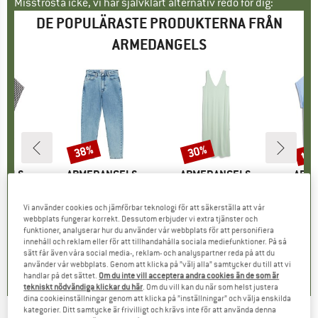
Misströsta icke, vi har självklart alternativ redo för dig:
DE POPULÄRASTE PRODUKTERNA FRÅN
ARMEDANGELS
til
38%
30%
Rabatt
Rabatt
Raba
KE
GELS
VARUMÄRKE
ARMEDANGELS
VARUMÄRKE
ARMEDANGELS
VAR
ARM
y Stripe
Produkter
Women's Mairaa
Produkter
Women's Sleeveless Jersey Midi Dress
Produ
Women
uktgrupp
t
Produktgrupp
Jeans
Produktgrupp
Klänning
Vi använder cookies och jämförbar teknologi för att säkerställa att vår
is
ducerat pris
27,97 €
119,95 €
Pris
Reducerat pris
74,37 €
69,95 €
Pris
Reducerat pris
48,97 €
39,95 
webbplats fungerar korrekt. Dessutom erbjuder vi extra tjänster och
funktioner, analyserar hur du använder vår webbplats för att personifiera
+
2
innehåll och reklam eller för att tillhandahålla sociala mediefunktioner. På så
0,0
(
0
)
4,4
(
9
)
0,0
(
0
)
sätt får även våra social media-, reklam- och analyspartner reda på att du
använder vår webbplats. Genom att klicka på ”välj alla” samtycker du till att vi
handlar på det sättet.
Om du inte vill acceptera andra cookies än de som är
tekniskt nödvändiga klickar du här
. Om du vill kan du när som helst justera
dina cookieinställningar genom att klicka på ”inställningar” och välja enskilda
kategorier. Ditt samtycke är frivilligt och krävs inte för att använda denna