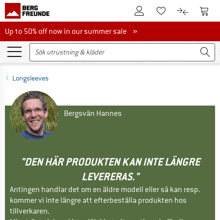
Till kundkontot
Till 
Till minneslistan.
Till produk
Up to 50% off now in our summer sale
Up to 50% off now in our summer sale »
Longsleeves
Bergsvän Hannes
"DEN HÄR PRODUKTEN KAN INTE LÄNGRE
LEVERERAS."
Antingen handlar det om en äldre modell eller så kan resp.
kommer vi inte längre att efterbeställa produkten hos
tillverkaren.