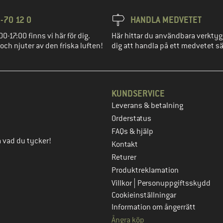
-70 12 0
HANDLA MEDVETET
00-17:00 finns vi här för dig.
Här hittar du användbara verktyg
 och njuter av den friska luften!
dig att handla på ett medvetet sä
KUNDSERVICE
Leverans & betalning
eg
Orderstatus
FAQs & hjälp
ta vad du tycker!
Kontakt
Returer
Produktreklamation
|
Villkor
Personuppgiftsskydd
Cookieinställningar
Information om ångerrätt
Ångra köp