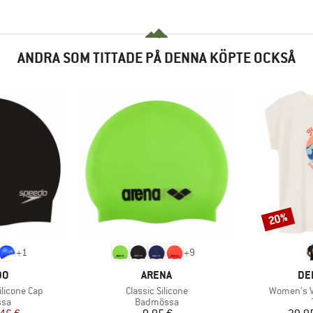
ANDRA SOM TITTADE PÅ DENNA KÖPTE OCKSÅ
20%
Rabatt
+
1
+
9
ÄRKE
VARUMÄRKE
VA
DO
ARENA
DE
Produkter
Produkter
ilicone Cap
Classic Silicone
Women's V
tgrupp
Produktgrupp
sa
Badmössa