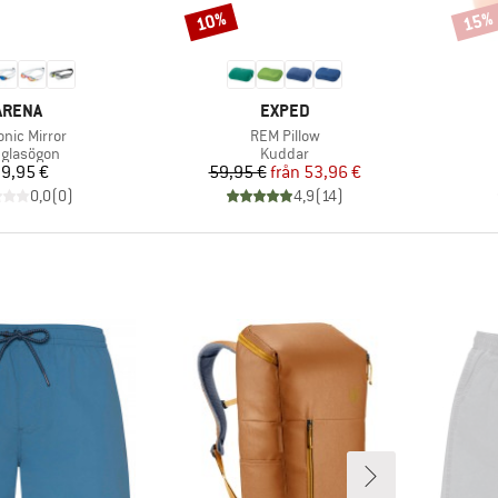
10%
15%
Rabatt
Rabat
VARUMÄRKE
VARUMÄRKE
ARENA
EXPED
ukter
Produkter
onic Mirror
REM Pillow
duktgrupp
Produktgrupp
glasögon
Kuddar
Pris
Pris
Reducerat pris
9,95 €
59,95 €
från
53,96 €
0,0
(
0
)
4,9
(
14
)