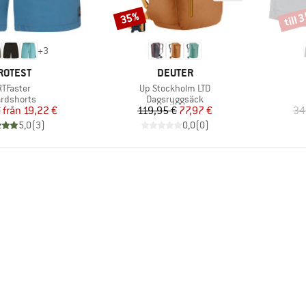
till 
35%
Rabatt
Rabat
+
3
ARUMÄRKE
VARUMÄRKE
ROTEST
DEUTER
odukter
Produkter
TFaster
Up Stockholm LTD
duktgrupp
Produktgrupp
rdshorts
Dagsryggsäck
Pris
Reducerat pris
Pris
Reducerat pris
€
från
19,22 €
119,95 €
77,97 €
34
5,0
(
3
)
0,0
(
0
)