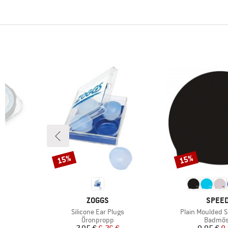
15%
15%
Rabatt
Rabatt
KE
VARUMÄRKE
VARUM
ZOGGS
SPEE
Produkter
Produkter
Silicone Ear Plugs
Plain Moulded S
p
Produktgrupp
Produk
Öronpropp
Badmös