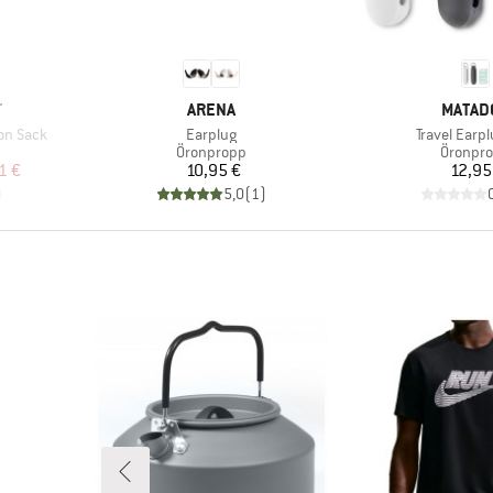
VARUMÄRKE
VARUM
T
ARENA
MATAD
Produkter
Produkter
on Sack
Earplug
Travel Earpl
p
Produktgrupp
Produkt
Öronpropp
Öronpr
at pris
Pris
Pr
1 €
10,95 €
12,95
)
5,0
(
1
)