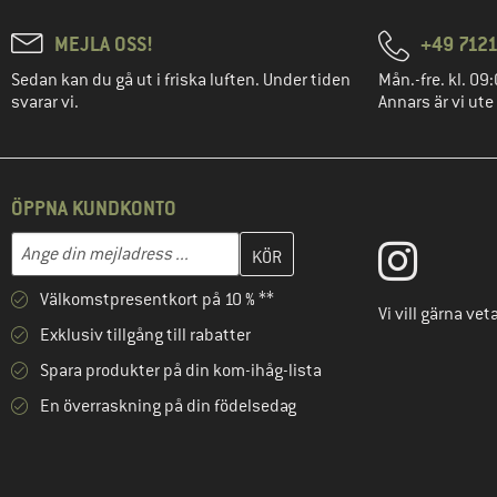
MEJLA OSS!
+49 7121
Sedan kan du gå ut i friska luften. Under tiden
Mån.-fre. kl. 09:
svarar vi.
Annars är vi ute
ÖPPNA KUNDKONTO
Skriv in din e-postadress här och skapa ditt kundkonto i nästa st
Mejladress
Välkomstpresentkort på 10 % **
Vi vill gärna ve
Exklusiv tillgång till rabatter
Spara produkter på din kom-ihåg-lista
En överraskning på din födelsedag