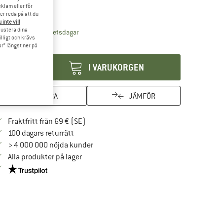
klam eller för
15%
er reda på att du
 inte vill
 justera dina
Länken öppnas i en inforuta och innehåller leve
veranstid: 4-5 arbetsdagar
illigt och krävs
ängd:
r” längst ner på
I VARUKORGEN
SPARA
JÄMFÖR
Hitta fraktinformation här! Öppnas i en i
Fraktfritt från 69 € (SE)
Gå till returpolicyn här Öppnas i en inforuta
100 dagars returrätt
> 4 000 000 nöjda kunder
Alla produkter på lager
Trust Pilot-garanti - hitta all information här!