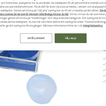
r och funktioner, analyserar hur du använder vår webbplats för att personifiera innehåll och re
hålla sociala mediefunktioner. På så sätt får även våra social media-, reklam- och analyspartn
webbplats. Genom att klicka på ”välj alla” samtycker du till att vi handlar på det sättet.
Om du
dra cookies än de som är tekniskt nödvändiga klickar du här
. Om du vill kan du när som helst
Le
ningar genom att klicka på ”inställningar” och välja enskilda kategorier. Ditt samtycke är friv
M
använda denna webbplats. Du kan när som helst återta ditt samtycke under ”Cookieinställninga
ller ge ditt samtycke första gången. Närmare information hittar du i vår
integritetspolicy
.
INSTÄLLNINGAR
VÄLJ ALLA