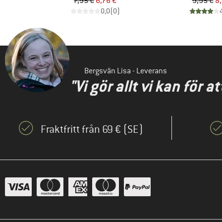
Pris
Reducerat pris
Pr
Re
7,95 €
6,76 €
9,95 €
8,
)
0,0
(
0
)
Bergsvän Lisa - Leverans
"Vi gör allt vi kan för 
Fraktfritt från 69 € (SE)