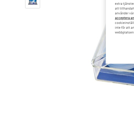
extra tjänste
att tillhanda
använder vår 
acceptera an
cookieinställ
inte för att 
webbplatsen e