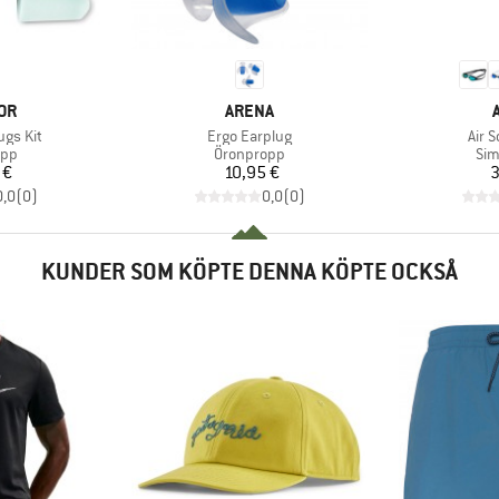
ÄRKE
VARUMÄRKE
OR
ARENA
Produkter
Prod
ugs Kit
Ergo Earplug
Air S
grupp
Produktgrupp
Pro
opp
Öronpropp
Sim
is
Pris
 €
10,95 €
3
0,0
(
0
)
0,0
(
0
)
KUNDER SOM KÖPTE DENNA KÖPTE OCKSÅ