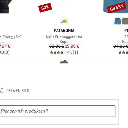
till 45%
60%
Rabatt
Rabatt
UMÄRKE
VARUMÄRKE
V
PATAGONIA
P
Produkter
Pr
un Energy S/S
Kid's Funhoggers Hat
PR
tgrupp
Produktgrupp
Pro
öja
Keps
Boa
is
ducerat pris
Pris
Reducerat pris
7,97 €
39,95 €
15,98 €
34,95 
0,0
(
0
)
4,0
(
1
)
DELA EN BILD