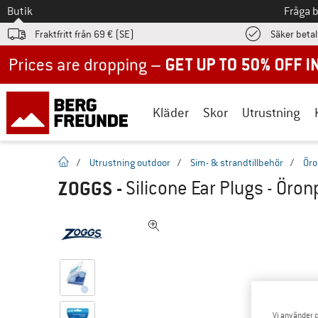
Till
Butik
Fråga 
Fraktfritt från 69 € (SE)
Säker beta
Up to 50% off now in our summer sale
Kläder
Skor
Utrustning
Hemsida
/
Utrustning outdoor
/
Sim- & strandtillbehör
/
Öro
ZOGGS
-
Silicone Ear Plugs - Öro
Vi använder c