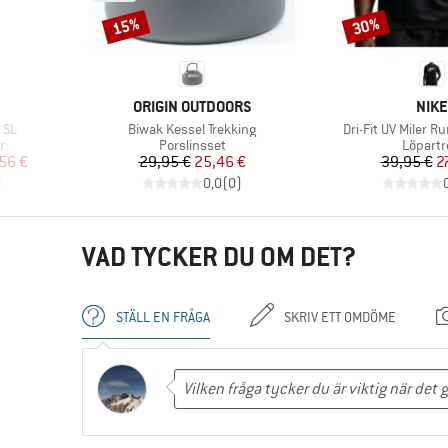
15%
30%
Rabatt
Rabatt
KE
VARUMÄRKE
VAR
ORIGIN OUTDOORS
NIKE
Produkter
Produkter
 SL
Biwak Kessel Trekking
Dri-Fit UV Miler R
Produktgrupp
Produk
r
Porslinsset
Löpartr
at pris
Pris
Reducerat pris
Pr
Re
56 €
29,95 €
25,46 €
39,95 €
2
)
0,0
(
0
)
VAD TYCKER DU OM DET?
STÄLL EN FRÅGA
SKRIV ETT OMDÖME