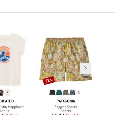
22%
Rabatt
+
3
RUMÄRKE
VARUMÄRKE
DICATED
PATAGONIA
Produkter
isby Happiness
Baggies Shorts
Produktgrupp
Produktgrupp
P
T-shirt
Shorts
V