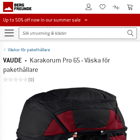
Till kundkontot
Till 
Till minneslistan.
Till produk
Up to 50% off now in our summer sale
Up to 50% off now in our summer sale »
Väskor för pakethållare
VAUDE
-
Karakorum Pro 65 - Väska för
pakethållare
(0)