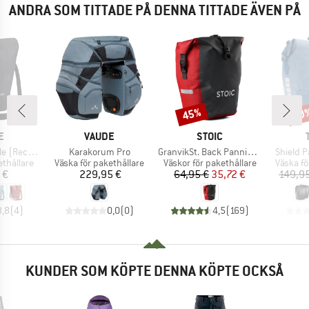
ANDRA SOM TITTADE PÅ DENNA TITTADE ÄVEN PÅ
45%
20
Rabatt
Raba
MÄRKE
VARUMÄRKE
VARUMÄRKE
E
VAUDE
STOIC
Produkter
Produkter
Produkt
Recycled)
Karakorum Pro
GranvikSt. Back Pannier 22
Shield P
p
Produktgrupp
Produktgrupp
Produkt
ethållare
Väska för pakethållare
Väskor för pakethållare
Väska fö
is
Pris
Pris
Reducerat pris
 €
229,95 €
64,95 €
35,72 €
149,9
3,8
(
4
)
0,0
(
0
)
4,5
(
169
)
KUNDER SOM KÖPTE DENNA KÖPTE OCKSÅ