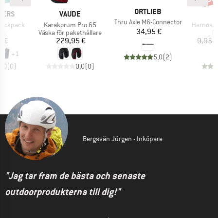
VARUMÄRKE
ORTLIEB
KE
VARUMÄRKE
LERS
VAUDE
Produkter
Thru Axle M6-Connector
Produkter
Produkte
Backpack
Karakorum Pro 65
Harnosan
Pris
34,95 €
tgrupp
Produktgrupp
P
ka
Väska för pakethållare
P
is
Pris
5 €
229,95 €
9,95 €
+
1
5,0
(
2
)
0,0
(
0
)
0,0
(
0
)
Bergsvän Jürgen - Inköpare
"Jag tar fram de bästa och senaste
outdoorprodukterna till dig!"