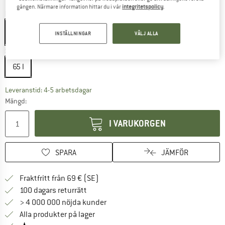
gången. Närmare information hittar du i vår
integritetspolicy
.
Färg:
Black / Carmine
INSTÄLLNINGAR
VÄLJ ALLA
Storlek:
65 l
65 l
Länken öppnas i en inforuta och innehåller 
Leveranstid: 4-5 arbetsdagar
Mängd:
I VARUKORGEN
SPARA
JÄMFÖR
Hitta fraktinformation här! Öppnas i e
Fraktfritt från 69 € (SE)
Gå till returpolicyn här Öppnas i en infor
100 dagars returrätt
> 4 000 000 nöjda kunder
Alla produkter på lager