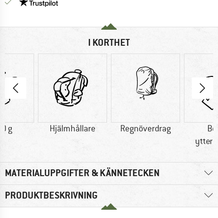
Trust Pilot-garanti - hitta all information här!
I KORTHET
0 g
Hjälmhållare
Regnöverdrag
Be
ytterm
MATERIALUPPGIFTER & KÄNNETECKEN
PRODUKTBESKRIVNING