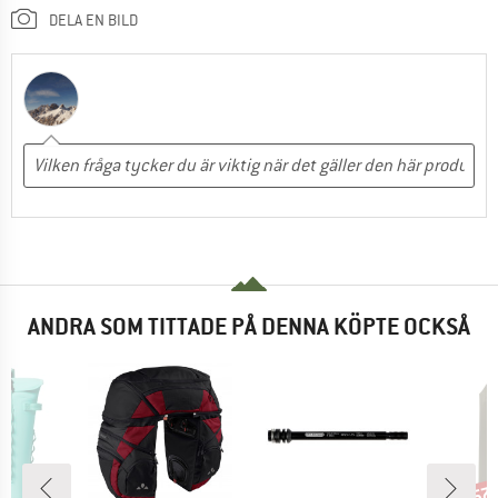
DELA EN BILD
ANDRA SOM TITTADE PÅ DENNA KÖPTE OCKSÅ
57
Raba