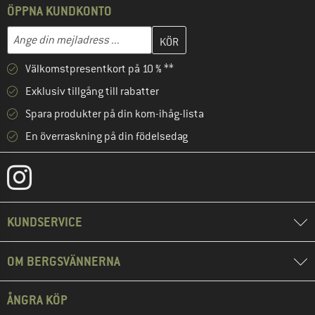
ÖPPNA KUNDKONTO
Skriv in din e-postadress här och skapa ditt kundkonto i nästa st
Mejladress
Välkomstpresentkort på 10 % **
Exklusiv tillgång till rabatter
Spara produkter på din kom-ihåg-lista
En överraskning på din födelsedag
KUNDSERVICE
OM BERGSVÄNNERNA
ÅNGRA KÖP