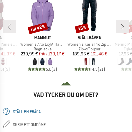
till 42%
til
15%
Rabatt
Rabatt
Raba
MÄRKE
VARUMÄRKE
VARUMÄRKE
A
MAMMUT
FJÄLLRÄVEN
Produkter
Produkter
Produkter
it Vent Back
Women's Alto Light Hardshell Hooded Jacket
Women's Karla Pro Zip-Off Trousers
Merino MTB
tgrupp
Produktgrupp
Produktgrupp
Prod
kt
Regnjacka
Zip-off byxor
Cyke
is
ducerat pris
Pris
Reducerat pris
Pris
Reducerat pris
41,97 €
239,95 €
från
139,17 €
189,95 €
161,46 €
17,95 
4,4
(
5
)
5,0
(
3
)
4,5
(
21
)
VAD TYCKER DU OM DET?
STÄLL EN FRÅGA
SKRIV ETT OMDÖME