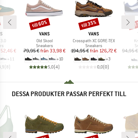
till 60%
till 35%
til
Rabatt
Rabatt
Raba
MÄRKE
VARUMÄRKE
VARUMÄRKE
AS
VANS
VANS
er
Produkter
Produkter
Pr
 3.0
Old Skool
Crosspath XC GORE-TEX
Kn
tgrupp
Produktgrupp
Produktgrupp
P
rs
Sneakers
Sneakers
S
is
ducerat pris
Pris
Reducerat pris
Pris
Reducerat pris
52,46 €
79,95 €
från
33,98 €
194,95 €
från
126,72 €
94,95 €
+
11
+
10
+
3
4,9
(
8
)
5,0
(
4
)
0,0
(
0
)
DESSA PRODUKTER PASSAR PERFEKT TILL