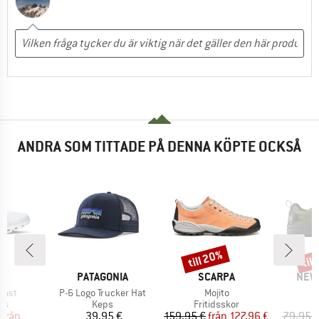
ANDRA SOM TITTADE PÅ DENNA KÖPTE OCKSÅ
till 20%
til
Rabatt
Raba
RUMÄRKE
VARUMÄRKE
VARUMÄRKE
VAR
PATAGONIA
SCARPA
NEW
r
Produkter
Produkter
oast
P-6 Logo Trucker Hat
Mojito
tgrupp
Produktgrupp
Produktgrupp
P
rs
Keps
Fritidsskor
S
is
ducerat pris
Pris
Pris
Reducerat pris
från
39,95 €
159,95 €
från
127,96 €
79,95 