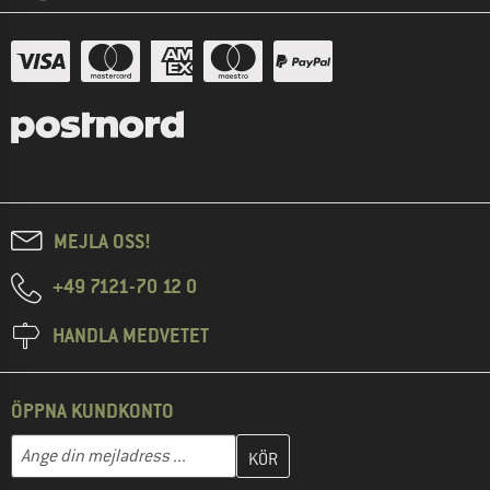
MEJLA OSS!
+49 7121-70 12 0
HANDLA MEDVETET
ÖPPNA KUNDKONTO
Skriv in din e-postadress här och skapa ditt kundkonto i nästa st
Mejladress