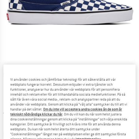
Detaljbilder
Vi använder cookies och jämförbar teknologi för att säkerställa att vår
webbplats fungerar korrekt. Dessutom erbjuder vi extra tjänster och
funktioner, analyserar hur du använder vår webbplats för att personifiera
innehåll och reklam eller för att tillhandahålla sociala mediefunktioner. På så
sätt får även våra social media-, reklam- och analyspartner reda på att du
använder vår webbplats. Genom att klicka på ”välj alla” samtycker du till att vi
handlar på det sättet.
Om du inte vill acceptera andra cookies än de som är
Ursprungligt pris :
Pris:
79,95
€
tekniskt nödvändiga klickar du här
. Om du vill kan du när som helst justera
dina cookieinställningar genom att klicka på ”inställningar” och välja enskilda
59,96
€
inkl. moms
kategorier. Ditt samtycke är frivilligt och krävs inte för att använda denna
~
KR
656,29
webbplats. Du kan när som helst återta ditt samtycke under
Information om fraktkostnader. Öppnas i en inforuta
plus fraktkostnader
”Cookieinställningar” längst ner på webbplatsen eller ge ditt samtycke första
gången. Närmare information hittar du i vår
integritetspolicy
.