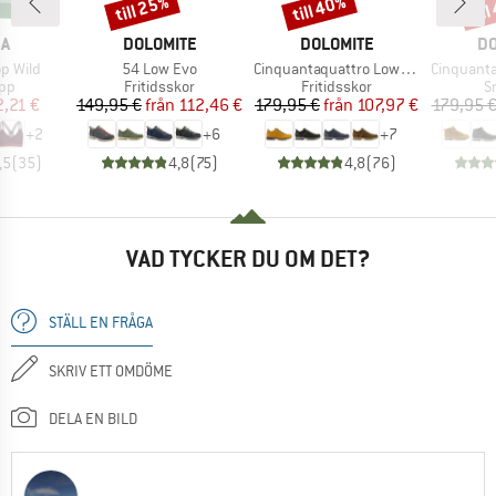
till 25%
till 40%
til
Rabatt
Rabatt
Raba
MÄRKE
VARUMÄRKE
VARUMÄRKE
VA
KA
DOLOMITE
DOLOMITE
DO
Produkter
Produkter
Produkter
p Wild
54 Low Evo
Cinquantaquattro Low Full Grain Leather Evo GTX
Cinquantaquattro Mi
tgrupp
Produktgrupp
Produktgrupp
P
opp
Fritidsskor
Fritidsskor
S
is
ducerat pris
Pris
Reducerat pris
Pris
Reducerat pris
2,21 €
149,95 €
från
112,46 €
179,95 €
från
107,97 €
179,95 
+
2
+
6
+
7
,5
(
35
)
4,8
(
75
)
4,8
(
76
)
VAD TYCKER DU OM DET?
STÄLL EN FRÅGA
SKRIV ETT OMDÖME
DELA EN BILD