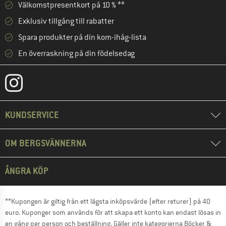
Välkomstpresentkort på 10 % **
Exklusiv tillgång till rabatter
Spara produkter på din kom-ihåg-lista
En överraskning på din födelsedag
KUNDSERVICE
OM BERGSVÄNNERNA
ÅNGRA KÖP
**Kupongen är giltig från ett lägsta inköpsvärde (efter returer) på 40
euro. Kuponger som används för att skapa ett konto kan endast lösas in
en gång per person och beställning. Gäller inte kategorierna Böcker &