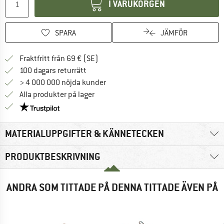
I VARUKORGEN
SPARA
JÄMFÖR
Hitta fraktinformation här! Öppnas i e
Fraktfritt från 69 € (SE)
Gå till returpolicyn här Öppnas i en infor
100 dagars returrätt
> 4 000 000 nöjda kunder
Alla produkter på lager
Trust Pilot-garanti - hitta all information här!
MATERIALUPPGIFTER & KÄNNETECKEN
PRODUKTBESKRIVNING
ANDRA SOM TITTADE PÅ DENNA TITTADE ÄVEN PÅ