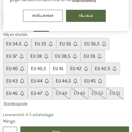
Färg:
Deep Indigo
INSTÄLLNINGAR
VÄLJ ALLA
25%
25%
Välj en storlek:
EU
34,5
EU
35
EU
36
EU
36,5
EU
37
EU
38
EU
38,5
EU
39
EU
40
EU
40,5
EU
41
EU
42
EU
42,5
EU
43
EU
44
EU
44,5
EU
45
EU
46
EU
47
EU
48
EU
49
EU
50
EU
51
Storleksguide
Länken öppnas i en inforuta och innehåller 
Leveranstid: 4-5 arbetsdagar
Mängd: