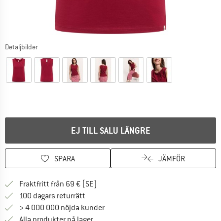
Detaljbilder
EJ TILL SALU LÄNGRE
SPARA
JÄMFÖR
Hitta fraktinformation här! Öppnas i e
Fraktfritt från 69 € (SE)
Gå till returpolicyn här Öppnas i en infor
100 dagars returrätt
> 4 000 000 nöjda kunder
Alla produkter på lager