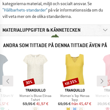
kategorierna material, miljö och socialt ansvar. Se
“Hållbarhets-standarder”
på vår informationssida om du
vill veta mer om de olika standarderna.
MATERIALUPPGIFTER & KÄNNETECKEN
ANDRA SOM TITTADE PÅ DENNA TITTADE ÄVEN PÅ
till 35%
til
30%
Rabatt
Rabatt
Raba
MÄRKE
VARUMÄRKE
VARUMÄRKE
VA
E
TRANQUILLO
TRANQUILLO
TRA
Produkter
Produkter
Produkter
-Shirt IV
Women's Bluse Elinaa
Women's Top Menaa
Women's Jer
ktgrupp
Produktgrupp
Produktgrupp
t
T-shirt
Topp
is
ducerat pris
Pris
Reducerat pris
Pris
Reducerat pris
,57 €
59,95 €
41,97 €
69,95 €
från
45,47 €
39,95 €