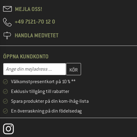
MEJLA OSS!
+49 7121-70 12 0
HANDLA MEDVETET
ÖPPNA KUNDKONTO
Skriv in din e-postadress här och skapa ditt kundkonto i nästa st
Mejladress
Välkomstpresentkort på 10 % **
Exklusiv tillgång till rabatter
Spara produkter på din kom-ihåg-lista
En överraskning på din födelsedag