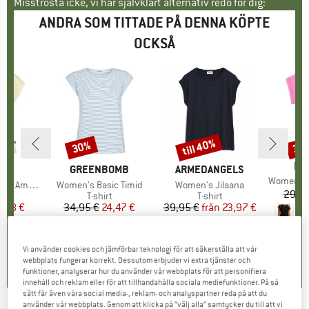
Misströsta icke, vi har självklart alternativ redo för dig:
ANDRA SOM TITTADE PÅ DENNA KÖPTE
OCKSÅ
till 40%
30%
30
Rabatt
Rabatt
Raba
VA
DE
UMÄRKE
C
VARUMÄRKE
GREENBOMB
VARUMÄRKE
ARMEDANGELS
Produkte
Women's T-S
St. Top II
Produkter
Women's Basic Timid
Produkter
Women's Jilaana
29,95
uktgrupp
t
Produktgrupp
T-shirt
Produktgrupp
T-shirt
is
ducerat pris
7,98 €
34,95 €
Pris
Reducerat pris
24,47 €
39,95 €
från
Pris
Reducerat pris
23,97 €
+
2
4,0
(
4
)
0,0
(
0
)
4,6
(
20
)
Vi använder cookies och jämförbar teknologi för att säkerställa att vår
webbplats fungerar korrekt. Dessutom erbjuder vi extra tjänster och
funktioner, analyserar hur du använder vår webbplats för att personifiera
innehåll och reklam eller för att tillhandahålla sociala mediefunktioner. På så
sätt får även våra social media-, reklam- och analyspartner reda på att du
använder vår webbplats. Genom att klicka på ”välj alla” samtycker du till att vi