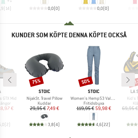
+
1
,9
(
14
)
0,0
(
0
)
0,0
(
0
)
KUNDER SOM KÖPTE DENNA KÖPTE OCKSÅ
til
75%
50%
Rabatt
Rabatt
Raba
UMÄRKE
VARUMÄRKE
VARUMÄRKE
VA
A
STOIC
STOIC
LA 
Produkter
Produkter
Produ
s GTX Mid
NijakSt. Travel Pillow
Women's Hemp53 ValenSt. Pant
Kid's 
upp
Produktgrupp
Produktgrupp
Pr
kängor
Kuddar
Fritidsbyxa
Kl
is
ducerat pris
Pris
Reducerat pris
Pris
Reducerat pris
18,97 €
29,95 €
7,49 €
119,95 €
59,98 €
69,95 €
5,0
(
2
)
3,8
(
4
)
4,6
(
22
)