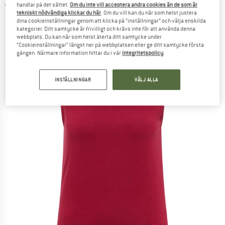
handlar på det sättet.
Om du inte vill acceptera andra cookies än de som är
TRANQUILLO
-
Women's Jerseytop Junaa - T-
tekniskt nödvändiga klickar du här
. Om du vill kan du när som helst justera
shirt
dina cookieinställningar genom att klicka på ”inställningar” och välja enskilda
kategorier. Ditt samtycke är frivilligt och krävs inte för att använda denna
webbplats. Du kan när som helst återta ditt samtycke under
(0)
”Cookieinställningar” längst ner på webbplatsen eller ge ditt samtycke första
gången. Närmare information hittar du i vår
integritetspolicy
.
INSTÄLLNINGAR
VÄLJ ALLA