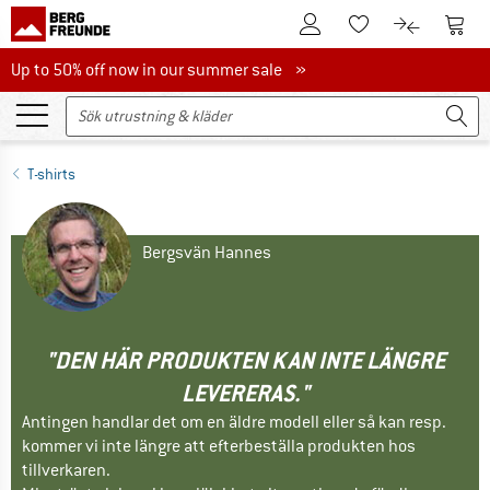
Till kundkontot
Till 
Till minneslistan.
Till produk
Up to 50% off now in our summer sale
Up to 50% off now in our summer sale »
T-shirts
Bergsvän Hannes
"DEN HÄR PRODUKTEN KAN INTE LÄNGRE
LEVERERAS."
Antingen handlar det om en äldre modell eller så kan resp.
kommer vi inte längre att efterbeställa produkten hos
tillverkaren.