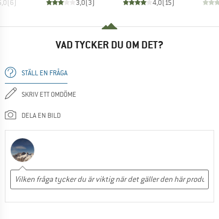
5,0
(
6
)
3,0
(
3
)
4,0
(
15
)
VAD TYCKER DU OM DET?
STÄLL EN FRÅGA
SKRIV ETT OMDÖME
DELA EN BILD