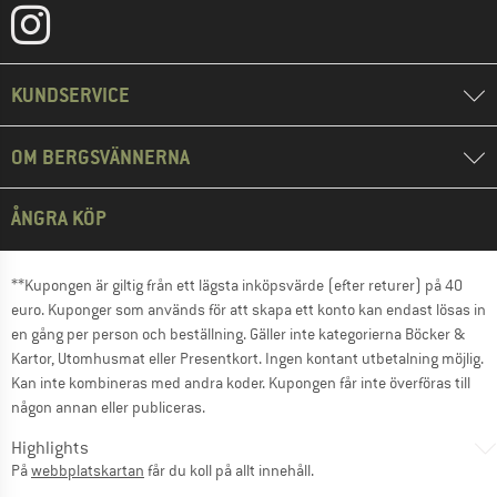
KUNDSERVICE
OM BERGSVÄNNERNA
ÅNGRA KÖP
**Kupongen är giltig från ett lägsta inköpsvärde (efter returer) på 40
euro. Kuponger som används för att skapa ett konto kan endast lösas in
en gång per person och beställning. Gäller inte kategorierna Böcker &
Kartor, Utomhusmat eller Presentkort. Ingen kontant utbetalning möjlig.
Kan inte kombineras med andra koder. Kupongen får inte överföras till
någon annan eller publiceras.
Highlights
På
webbplatskartan
får du koll på allt innehåll.