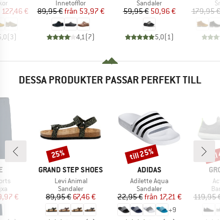
grupp
Produktgrupp
Produktgrupp
P
kor
Innetofflor
Sandaler
S
is
ducerat pris
Pris
Reducerat pris
Pris
Reducerat pris
127,46 €
89,95 €
från
53,97 €
59,95 €
50,96 €
179,95 
5,0
(
3
)
4,1
(
7
)
5,0
(
1
)
DESSA PRODUKTER PASSAR PERFEKT TILL
till 25%
til
25%
Rabatt
Rabatt
Raba
MÄRKE
VARUMÄRKE
VARUMÄRKE
VA
E
GRAND STEP SHOES
ADIDAS
GR
r
Produkter
Produkter
Pr
orts
Levi Animal
Adilette Aqua
Ac
tgrupp
Produktgrupp
Produktgrupp
Pr
yxa
Sandaler
Sandaler
Ba
is
ducerat pris
Pris
Reducerat pris
Pris
Reducerat pris
9,97 €
89,95 €
67,46 €
22,95 €
från
17,21 €
119,95 
+
9