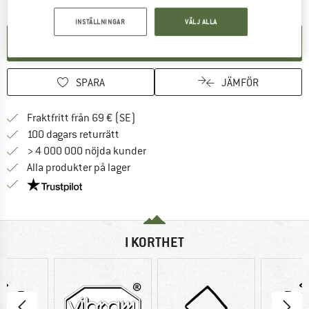
INSTÄLLNINGAR
VÄLJ ALLA
SKAPA AVISERING
SPARA
JÄMFÖR
Hitta fraktinformation här! Öppnas i e
Fraktfritt från 69 € (SE)
Gå till returpolicyn här Öppnas i en infor
100 dagars returrätt
> 4 000 000 nöjda kunder
Alla produkter på lager
Trust Pilot-garanti - hitta all information här!
I KORTHET