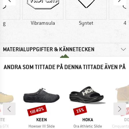
1 g
Vibramsula
Syntet
44
MATERIALUPPGIFTER & KÄNNETECKEN
ANDRA SOM TITTADE PÅ DENNA TITTADE ÄVEN PÅ
till 40%
til
15%
Rabatt
Rabatt
Raba
ÄRKE
VARUMÄRKE
VARUMÄRKE
VA
ITE
KEEN
HOKA
DO
Produkter
Produkter
Produkter
o GTX
Howser III Slide
Ora Athletic Slide
Cinquantaquattro Mi