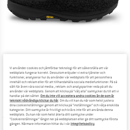
Vi använder cookies och jämförbar teknologi för att säkerställa att vår
Detaljbilder
webbplats fungerar korrekt. Dessutom erbjuder vi extra tjänster och
funktioner, analyserar hur du använder vår webbplats för att personifiera
innehåll och reklam eller för att tillhandahålla sociala mediefunktioner. På så
sätt får även våra social media-, reklam- och analyspartner reda på att du
använder vår webbplats. Genom att klicka på ”välj alla” samtycker du till att vi
handlar på det sättet.
Om du inte vill acceptera andra cookies än de som är
tekniskt nödvändiga klickar du här
. Om du vill kan du när som helst justera
Pris:
134,95
€
dina cookieinställningar genom att klicka på ”inställningar” och välja enskilda
inkl. moms
kategorier. Ditt samtycke är frivilligt och krävs inte för att använda denna
~
KR
1.477,10
webbplats. Du kan när som helst återta ditt samtycke under
Sverige. Information om fraktkostnader. Öppnas i 
Fraktfri
(SE)
”Cookieinställningar” längst ner på webbplatsen eller ge ditt samtycke första
gången. Närmare information hittar du i vår
integritetspolicy
.
Länken öppnas i en inforuta och i
Produkten är för tillfället tyvärr slutsåld