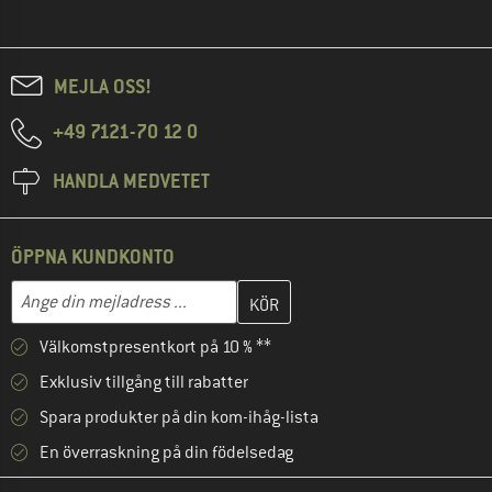
MEJLA OSS!
+49 7121-70 12 0
HANDLA MEDVETET
ÖPPNA KUNDKONTO
Skriv in din e-postadress här och skapa ditt kundkonto i nästa st
Ange din mejladress ...
Välkomstpresentkort på 10 % **
Exklusiv tillgång till rabatter
Spara produkter på din kom-ihåg-lista
En överraskning på din födelsedag