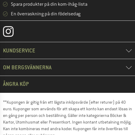
Spara produkter på din kom-ihåg-lista
En överraskning på din födelsedag
KUNDSERVICE
OM BERGSVÄNNERNA
ÅNGRA KÖP
**Kupongen är giltig från ett lägsta inköpsvärde (efter returer) på 40
euro. Kuponger som används för att skapa ett konto kan endast lösas in
en gång per person och beställning. Gäller inte kategorierna Böcker &
Kartor, Utomhusmat eller Presentkort. Ingen kontant utbetalning möjlig.
Kan inte kombineras med andra koder. Kupongen får inte överföras till