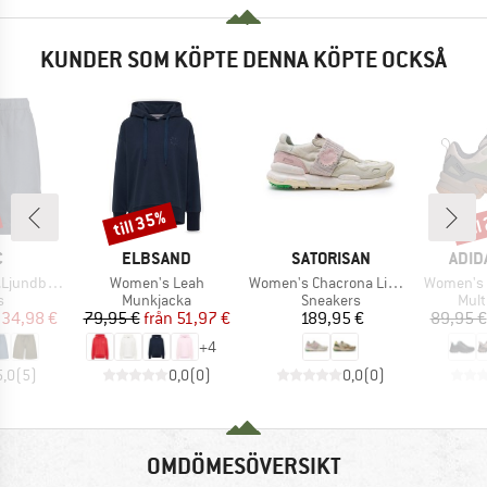
KUNDER SOM KÖPTE DENNA KÖPTE OCKSÅ
till 35%
til
Rabatt
Raba
MÄRKE
VARUMÄRKE
VARUMÄRKE
VARU
C
ELBSAND
SATORISAN
ADID
Produkter
Produkter
Produkte
by Shorts
Women's Leah
Women's Chacrona Linen Elastics
Women's E
ktgrupp
Produktgrupp
Produktgrupp
Prod
s
Munkjacka
Sneakers
Mult
is
ducerat pris
Pris
Reducerat pris
Pris
34,98 €
79,95 €
från
51,97 €
189,95 €
89,95 €
+
4
5,0
(
5
)
0,0
(
0
)
0,0
(
0
)
OMDÖMESÖVERSIKT