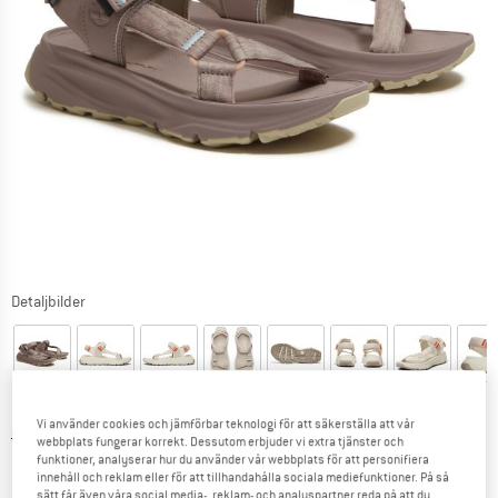
Detaljbilder
Vi använder cookies och jämförbar teknologi för att säkerställa att vår
Ursprungligt pris :
Pris:
84,95
€
webbplats fungerar korrekt. Dessutom erbjuder vi extra tjänster och
funktioner, analyserar hur du använder vår webbplats för att personifiera
59,47
€
inkl. moms
innehåll och reklam eller för att tillhandahålla sociala mediefunktioner. På så
~
KR
649,65
sätt får även våra social media-, reklam- och analyspartner reda på att du