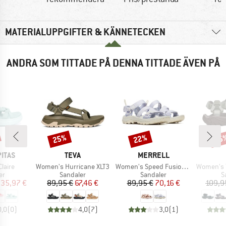
MATERIALUPPGIFTER & KÄNNETECKEN
ANDRA SOM TITTADE PÅ DENNA TITTADE ÄVEN PÅ
25%
22%
25
Rabatt
Rabatt
Raba
KE
VARUMÄRKE
VARUMÄRKE
PITAS
TEVA
MERRELL
Produkter
Produkter
Produkter
laire
Women's Hurricane XLT3
Women's Speed Fusion Sport RMX
Women's Terr
tgrupp
Produktgrupp
Produktgrupp
P
er
Sandaler
Sandaler
S
is
ducerat pris
Pris
Reducerat pris
Pris
Reducerat pris
35,97 €
89,95 €
67,46 €
89,95 €
70,16 €
109,9
0,0
(
0
)
4,0
(
7
)
3,0
(
1
)