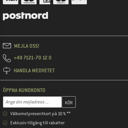
MEJLA OSS!
+49 7121-70 12 0
HANDLA MEDVETET
ÖPPNA KUNDKONTO
Skriv in din e-postadress här och skapa ditt kundkonto i nästa st
Mejladress
Välkomstpresentkort på 10 % **
Exklusiv tillgång till rabatter