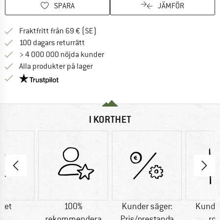
SPARA
JÄMFÖR
Hitta fraktinformation här! Öppnas i e
Fraktfritt från 69 € (SE)
Gå till returpolicyn här Öppnas i en infor
100 dagars returrätt
> 4 000 000 nöjda kunder
Alla produkter på lager
Trust Pilot-garanti - hitta all information här!
I KORTHET
tet
100%
Kunder säger:
Kunder
rekommendera
Pris/prestanda
ro