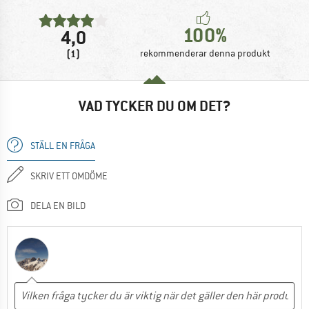
100%
4,0
(1)
rekommenderar denna produkt
VAD TYCKER DU OM DET?
STÄLL EN FRÅGA
SKRIV ETT OMDÖME
DELA EN BILD