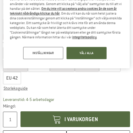
Information om fraktkostnader. Öppnas i en inforuta
plus fraktkostnader
använder vår webbplats. Genom att klicka på ”välj alla” samtycker du till att vi
handlar på det sättet.
Om du inte vill acceptera andra cookies än de som är
tekniskt nödvändiga klickar du här
. Om du vill kan du när som helst justera
Färg:
Light Purple Webbing
dina cookieinställningar genom att klicka på ”inställningar” och välja enskilda
kategorier. Ditt samtycke är frivilligt och krävs inte för att använda denna
webbplats. Du kan när som helst återta ditt samtycke under
”Cookieinställningar” längst ner på webbplatsen eller ge ditt samtycke första
25%
30%
gången. Närmare information hittar du i vår
integritetspolicy
.
Välj en storlek:
EU
36
EU
37
EU
37,5
EU
38
EU
38,5
INSTÄLLNINGAR
VÄLJ ALLA
EU
39
EU
39,5
EU
40
EU
41
EU
41,5
EU
42
Storleksguide
Länken öppnas i en inforuta och innehåller 
Leveranstid: 4-5 arbetsdagar
Mängd:
I VARUKORGEN