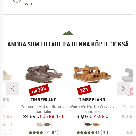
vän
ANDRA SOM TITTADE PÅ DENNA KÖPTE OCKSÅ
till 30%
til
22%
Rabatt
Rabatt
Raba
KE
VARUMÄRKE
VARUMÄRKE
TOCK
TIMBERLAND
TIMBERLAND
er
Produkter
Produkter
Produk
 BF
Women's Motion Dune Backstrap Sandal
Women's Malibu Waves Ankle Strap Sandal
Women'
tgrupp
Produktgrupp
Produktgrupp
P
er
Sandaler
Sandaler
S
is
ducerat pris
Pris
Reducerat pris
Pris
Reducerat pris
71,96 €
84,95 €
från
59,47 €
99,95 €
77,96 €
99,95 €
+
6
,8
(
20
)
4,0
(
1
)
4,8
(
16
)