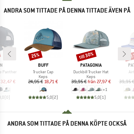
ANDRA SOM TITTADE PÅ DENNA TITTADE ÄVEN PÅ
till 30%
til
25%
Rabatt
Rabatt
Raba
MÄRKE
VARUMÄRKE
VARUMÄRKE
VA
IN
BUFF
PATAGONIA
PA
Produkter
Produkter
Pr
e Panther
Trucker Cap
Duckbill Trucker Hat
Air
uktgrupp
Produktgrupp
Produktgrupp
Keps
Keps
is
ducerat pris
Pris
Reducerat pris
Pris
Reducerat pris
32,47 €
24,95 €
18,71 €
39,95 €
från
27,97 €
39,95 
+
1
0,0
(
0
)
5,0
(
2
)
5,0
(
1
)
ANDRA SOM TITTADE PÅ DENNA KÖPTE OCKSÅ