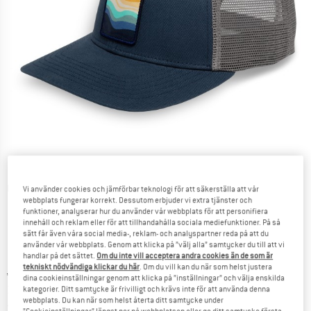
Detaljbilder
Vi använder cookies och jämförbar teknologi för att säkerställa att vår
webbplats fungerar korrekt. Dessutom erbjuder vi extra tjänster och
funktioner, analyserar hur du använder vår webbplats för att personifiera
innehåll och reklam eller för att tillhandahålla sociala mediefunktioner. På så
sätt får även våra social media-, reklam- och analyspartner reda på att du
använder vår webbplats. Genom att klicka på ”välj alla” samtycker du till att vi
handlar på det sättet.
Om du inte vill acceptera andra cookies än de som är
tekniskt nödvändiga klickar du här
. Om du vill kan du när som helst justera
Ursprungligt pris :
Pris:
41,95
€
dina cookieinställningar genom att klicka på ”inställningar” och välja enskilda
31,46
€
kategorier. Ditt samtycke är frivilligt och krävs inte för att använda denna
inkl. moms
webbplats. Du kan när som helst återta ditt samtycke under
~
KR
343,67
”Cookieinställningar” längst ner på webbplatsen eller ge ditt samtycke första