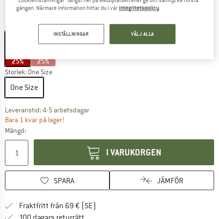
Information om fraktkostnader. Öppnas i en inforuta
plus fraktkostnader
gången. Närmare information hittar du i vår
integritetspolicy
.
Färg:
Gradient Skies
INSTÄLLNINGAR
VÄLJ ALLA
25%
25%
Storlek:
One Size
One Size
Länken öppnas i en inforuta och innehåller 
Leveranstid: 4-5 arbetsdagar
Bara 1 kvar på lager!
Mängd:
I VARUKORGEN
SPARA
JÄMFÖR
Hitta fraktinformation här! Öppnas i e
Fraktfritt från 69 € (SE)
Gå till returpolicyn här Öppnas i en infor
100 dagars returrätt