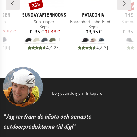
til
25%
Rabatt
Raba
KE
VARUMÄRKE
VARUMÄRKE
VARU
ANSEN
SUNDAY AFTERNOONS
PATAGONIA
THE 
er
Produkter
Produkter
Produkt
Cap
Sun Tripper
Boardshort Label Funfarer Cap
Summer 
uktgrupp
Produktgrupp
Produktgrupp
Keps
Keps
is
ducerat pris
Pris
Reducerat pris
Pris
23,97 €
41,95 €
31,46 €
39,95 €
41,95 €
+
1
0,0
(
0
)
4,7
(
27
)
4,7
(
3
)
Bergsvän Jürgen - Inköpare
"Jag tar fram de bästa och senaste
outdoorprodukterna till dig!"