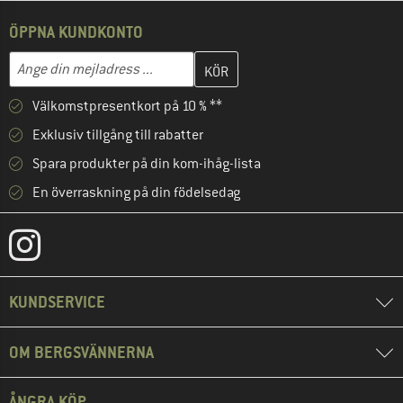
ÖPPNA KUNDKONTO
Skriv in din e-postadress här och skapa ditt kundkonto i nästa st
Mejladress
Välkomstpresentkort på 10 % **
Exklusiv tillgång till rabatter
Spara produkter på din kom-ihåg-lista
En överraskning på din födelsedag
KUNDSERVICE
OM BERGSVÄNNERNA
ÅNGRA KÖP