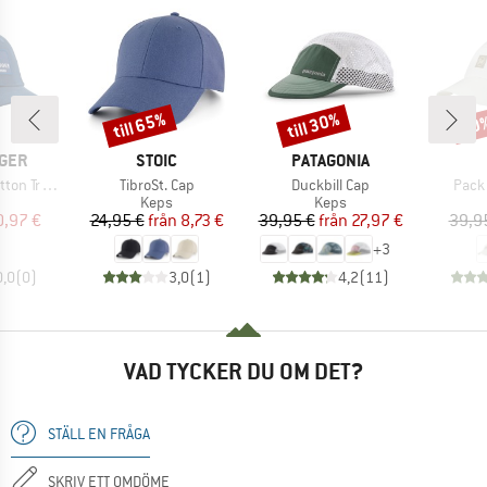
till 65%
till 30%
30
Rabatt
Rabatt
Raba
RKE
VARUMÄRKE
VARUMÄRKE
GER
STOIC
PATAGONIA
Produkter
Produkter
Prod
rucker Cap
TibroSt. Cap
Duckbill Cap
Pack
uktgrupp
Produktgrupp
Produktgrupp
Keps
Keps
is
ducerat pris
Pris
Reducerat pris
Pris
Reducerat pris
0,97 €
24,95 €
från
8,73 €
39,95 €
från
27,97 €
39,9
+
3
0,0
(
0
)
3,0
(
1
)
4,2
(
11
)
VAD TYCKER DU OM DET?
STÄLL EN FRÅGA
SKRIV ETT OMDÖME