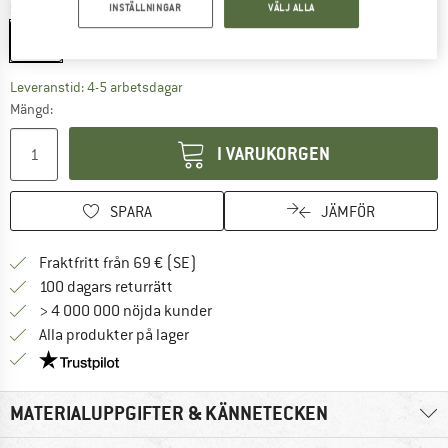
Storlek:
3,8 l
INSTÄLLNINGAR
VÄLJ ALLA
3,8 l
Länken öppnas i en inforuta och innehåller 
Leveranstid: 4-5 arbetsdagar
Mängd:
I VARUKORGEN
SPARA
JÄMFÖR
Hitta fraktinformation här! Öppnas i e
Fraktfritt från 69 € (SE)
Gå till returpolicyn här Öppnas i en infor
100 dagars returrätt
> 4 000 000 nöjda kunder
Alla produkter på lager
Trust Pilot-garanti - hitta all information här!
MATERIALUPPGIFTER & KÄNNETECKEN