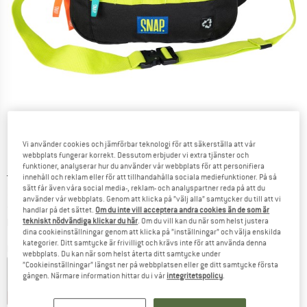
Vi använder cookies och jämförbar teknologi för att säkerställa att vår
webbplats fungerar korrekt. Dessutom erbjuder vi extra tjänster och
funktioner, analyserar hur du använder vår webbplats för att personifiera
Ursprungligt pris :
Pris:
54,95
€
innehåll och reklam eller för att tillhandahålla sociala mediefunktioner. På så
sätt får även våra social media-, reklam- och analyspartner reda på att du
38,47
€
inkl. moms
använder vår webbplats. Genom att klicka på ”välj alla” samtycker du till att vi
~
KR
421,07
handlar på det sättet.
Om du inte vill acceptera andra cookies än de som är
Information om fraktkostnader. Öppnas i en inforuta
plus fraktkostnader
tekniskt nödvändiga klickar du här
. Om du vill kan du när som helst justera
dina cookieinställningar genom att klicka på ”inställningar” och välja enskilda
kategorier. Ditt samtycke är frivilligt och krävs inte för att använda denna
Färg:
Black
webbplats. Du kan när som helst återta ditt samtycke under
”Cookieinställningar” längst ner på webbplatsen eller ge ditt samtycke första
gången. Närmare information hittar du i vår
integritetspolicy
.
25%
30%