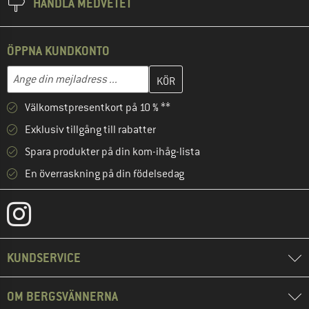
HANDLA MEDVETET
ÖPPNA KUNDKONTO
Skriv in din e-postadress här och skapa ditt kundkonto i nästa st
Mejladress
Välkomstpresentkort på 10 % **
Exklusiv tillgång till rabatter
Spara produkter på din kom-ihåg-lista
En överraskning på din födelsedag
KUNDSERVICE
OM BERGSVÄNNERNA