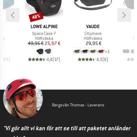
48%
Rabatt
MÄRKE
VARUMÄRKE
VARUMÄRKE
EY
LOWE ALPINE
VAUDE
kter
Produkter
Produkter
P
6
Space Case 7
Citymove
B
tgrupp
Produktgrupp
Produktgrupp
Pr
ska
Höftväska
Höftväska
St
is
Pris
Reducerat pris
Pris
 €
49,95 €
25,97 €
29,95 €
5
+
1
5,0
(
4
)
4,4
(
17
)
4,3
(
6
)
Bergsvän Thomas - Leverans
"Vi gör allt vi kan för att se till att paketet anländer