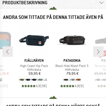
PRODUKTBESKRIVNING
ANDRA SOM TITTADE PÅ DENNA TITTADE ÄVEN PÅ
til
Raba
RUMÄRKE
VARUMÄRKE
VARUMÄRKE
VA
FJÄLLRÄVEN
PATAGONIA
PA
ter
Produkter
Produkter
Produkt
oo
High Coast Hip Pack
Black Hole Waist Pack 5
Terravia
tgrupp
Produktgrupp
Produktgrupp
Pr
ska
Höftväska
Höftväska
Hö
is
ducerat pris
Pris
Pris
5,46 €
59,95 €
79,95 €
39,95 
+
6
0,0
(
0
)
4,9
(
38
)
4,8
(
9
)