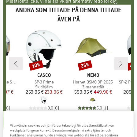
Misströsta icke, vi har självklart alternativ redo för dig:
ANDRA SOM TITTADE PÅ DENNA TITTADE
ÄVEN PÅ
10%
25%
45
Rabatt
Rabatt
Raba
MÄRKE
O
VARUMÄRKE
CASCO
VARUMÄRKE
NEMO
ructure S3
Produkter
SP-3 Prime
Produkter
Hornet OSMO 3P 2025
Produkte
SP-2 Photomatic Prime 
tgrupp
älm
Produktgrupp
Skidhjälm
Produktgrupp
3-mannatält
P
Sk
is
ducerat pris
31,97 €
259,95 €
Pris
Reducerat pris
233,96 €
599,95 €
Pris
Reducerat pris
449,96 €
289,9
0,0
(
0
)
0,0
(
0
)
5,0
(
1
)
Vi använder cookies och jämförbar teknologi för att säkerställa att vår
webbplats fungerar korrekt. Dessutom erbjuder vi extra tjänster och
funktioner, analyserar hur du använder vår webbplats för att personifiera