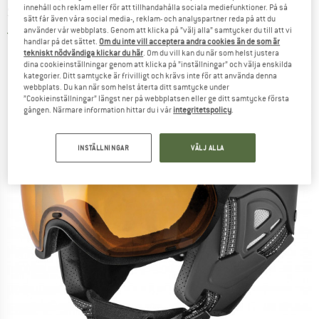
SLOKKER
-
innehåll och reklam eller för att tillhandahålla sociala mediefunktioner. På så
Raider Pro - Skidhjälm
sätt får även våra social media-, reklam- och analyspartner reda på att du
använder vår webbplats. Genom att klicka på ”välj alla” samtycker du till att vi
5,0
(1)
handlar på det sättet.
Om du inte vill acceptera andra cookies än de som är
tekniskt nödvändiga klickar du här
. Om du vill kan du när som helst justera
dina cookieinställningar genom att klicka på ”inställningar” och välja enskilda
kategorier. Ditt samtycke är frivilligt och krävs inte för att använda denna
webbplats. Du kan när som helst återta ditt samtycke under
”Cookieinställningar” längst ner på webbplatsen eller ge ditt samtycke första
gången. Närmare information hittar du i vår
integritetspolicy
.
INSTÄLLNINGAR
VÄLJ ALLA