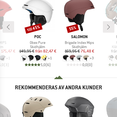
till 45%
55%
Rabatt
Rabatt
UMÄRKE
VARUMÄRKE
VARUMÄRKE
POC
SALOMON
r
Produkter
Produkter
MIPS
Obex Pure
Brigade Index Mips
tgrupp
Produktgrupp
Produktgrupp
Pro
älm
Skidhjälm
Skidhjälm
Klä
is
ducerat pris
Pris
Reducerat pris
Pris
Reducerat pris
175,47 €
149,95 €
från
82,47 €
169,95 €
76,48 €
frå
+
1
+
1
+
3
5,0
(
3
)
5,0
(
6
)
0,0
(
0
)
REKOMMENDERAS AV ANDRA KUNDER