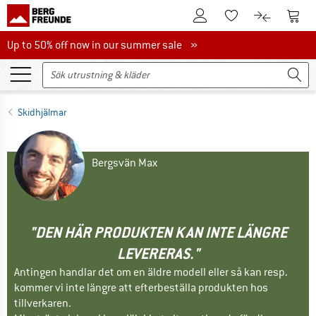
Till kundkontot
Till 
Till minneslistan.
Till produk
Up to 50% off now in our summer sale
Up to 50% off now in our summer sale »
Skidhjälmar
Bergsvän Max
"DEN HÄR PRODUKTEN KAN INTE LÄNGRE
LEVERERAS."
Antingen handlar det om en äldre modell eller så kan resp.
kommer vi inte längre att efterbeställa produkten hos
tillverkaren.