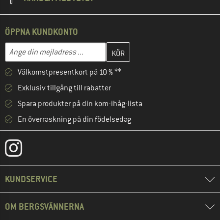
ÖPPNA KUNDKONTO
Skriv in din e-postadress här och skapa ditt kundkonto i nästa st
Mejladress
Välkomstpresentkort på 10 % **
Exklusiv tillgång till rabatter
Spara produkter på din kom-ihåg-lista
En överraskning på din födelsedag
KUNDSERVICE
OM BERGSVÄNNERNA