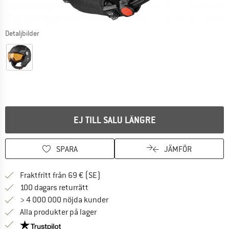
Detaljbilder
EJ TILL SALU LÄNGRE
SPARA
JÄMFÖR
Hitta fraktinformation här! Öppnas i e
Fraktfritt från 69 € (SE)
Gå till returpolicyn här Öppnas i en infor
100 dagars returrätt
> 4 000 000 nöjda kunder
Alla produkter på lager
Trust Pilot-garanti - hitta all information här!