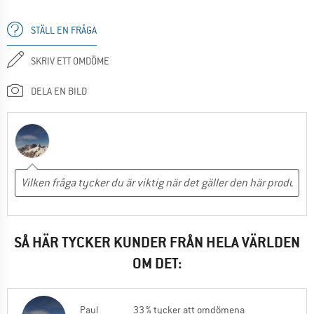
STÄLL EN FRÅGA
SKRIV ETT OMDÖME
DELA EN BILD
SÅ HÄR TYCKER KUNDER FRÅN HELA VÄRLDEN
OM DET:
Paul
33 % tycker att omdömena