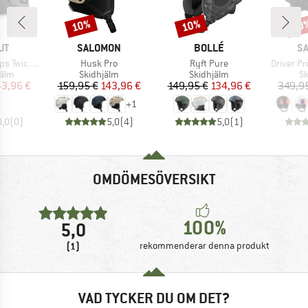
10%
10%
10
Rabatt
Rabatt
Raba
ÄRKE
VARUMÄRKE
VARUMÄRKE
V
UT
SALOMON
BOLLÉ
S
Produkter
Produkter
Produkte
eme Helmet
Husk Pro
Ryft Pure
Driver P
grupp
Produktgrupp
Produktgrupp
Pr
jälm
Skidhjälm
Skidhjälm
Sk
is
ducerat pris
Pris
Reducerat pris
Pris
Reducerat pris
43,96 €
159,95 €
143,96 €
149,95 €
134,96 €
349,9
+
1
0,0
(
0
)
5,0
(
4
)
5,0
(
1
)
OMDÖMESÖVERSIKT
100%
5,0
(1)
rekommenderar denna produkt
VAD TYCKER DU OM DET?